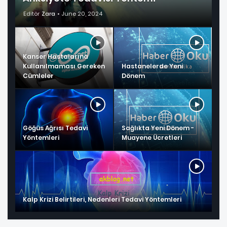
Editör
Zara
June 20, 2024
Kanser Hastalarına
Kullanılmaması Gereken
Hastanelerde Yeni
Cümleler
Dönem
Göğüs Ağrısı Tedavi
Sağlıkta Yeni Dönem -
Yöntemleri
Muayene Ücretleri
Kalp Krizi Belirtileri, Nedenleri Tedavi Yöntemleri