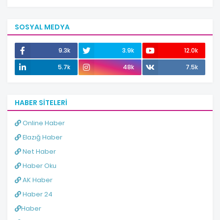
SOSYAL MEDYA
9.3k
3.9k
12.0k
5.7k
48k
7.5k
HABER SITELERI
Online Haber
Elazığ Haber
Net Haber
Haber Oku
AK Haber
Haber 24
Haber