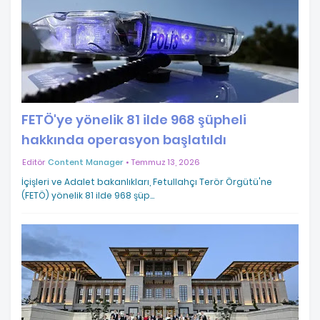
FETÖ'ye yönelik 81 ilde 968 şüpheli
hakkında operasyon başlatıldı
Editör
Content Manager
Temmuz 13, 2026
İçişleri ve Adalet bakanlıkları, Fetullahçı Terör Örgütü'ne
(FETÖ) yönelik 81 ilde 968 şüp…