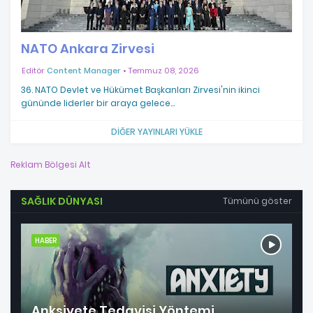
NATO Ankara Zirvesi
Editör
Content Manager
Temmuz 08, 2026
36. NATO Devlet ve Hükümet Başkanları Zirvesi'nin ikinci
gününde liderler bir araya gelece…
DIĞER YAYINLARI YÜKLE
Reklam Bölgesi Alt
SAĞLIK DÜNYASI
Tümünü göster
HABER
Anksiyete Tedavisi Yöntemi