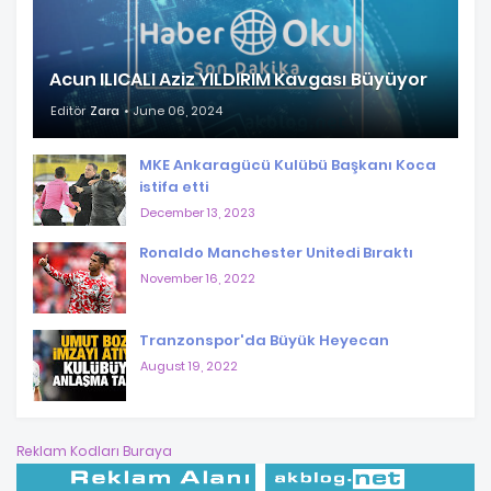
Acun ILICALI Aziz YILDIRIM Kavgası Büyüyor
Editör
Zara
June 06, 2024
MKE Ankaragücü Kulübü Başkanı Koca
istifa etti
December 13, 2023
Ronaldo Manchester Unitedi Bıraktı
November 16, 2022
Tranzonspor'da Büyük Heyecan
August 19, 2022
Reklam Kodları Buraya