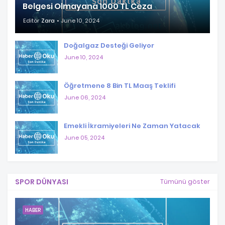
Belgesi Olmayana 1000 TL Ceza
Editör
Zara
June 10, 2024
Doğalgaz Desteği Geliyor
June 10, 2024
Öğretmene 8 Bin TL Maaş Teklifi
June 06, 2024
Emekli İkramiyeleri Ne Zaman Yatacak
June 05, 2024
SPOR DÜNYASI
Tümünü göster
HABER