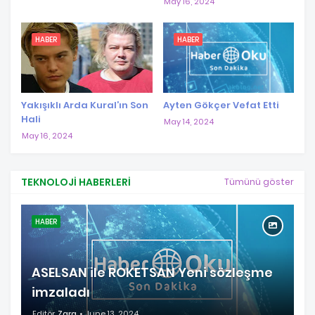
May 16, 2024
HABER
HABER
Yakışıklı Arda Kural’ın Son
Ayten Gökçer Vefat Etti
Hali
May 14, 2024
May 16, 2024
TEKNOLOJI HABERLERI
Tümünü göster
HABER
ASELSAN ile ROKETSAN Yeni sözleşme
imzaladı
Editör
Zara
June 13, 2024