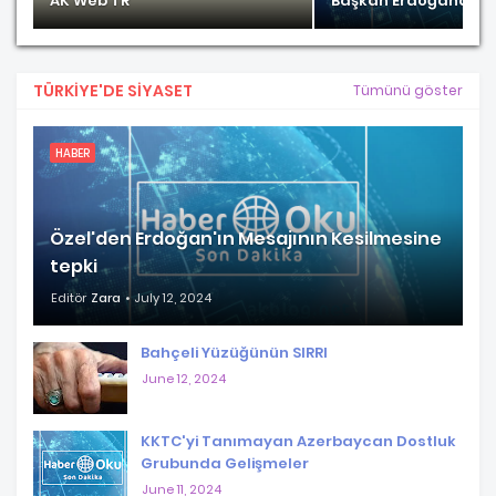
AK Web TR
Başkan Erdoğandan 
TÜRKIYE'DE SIYASET
Tümünü göster
HABER
Özel'den Erdoğan'ın Mesajının Kesilmesine
tepki
Editör
Zara
July 12, 2024
Bahçeli Yüzüğünün SIRRI
June 12, 2024
KKTC'yi Tanımayan Azerbaycan Dostluk
Grubunda Gelişmeler
June 11, 2024