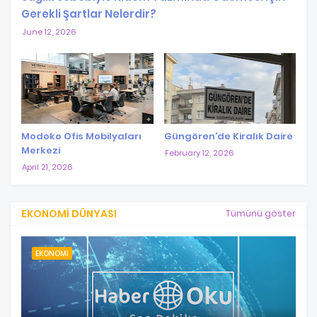
Gerekli Şartlar Nelerdir?
June 12, 2026
Modoko Ofis Mobilyaları
Güngören’de Kiralık Daire
Merkezi
February 12, 2026
April 21, 2026
EKONOMI DÜNYASI
Tümünü göster
EKONOMI