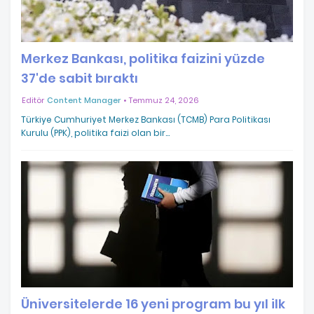
Merkez Bankası, politika faizini yüzde
37'de sabit bıraktı
Editör
Content Manager
Temmuz 24, 2026
Türkiye Cumhuriyet Merkez Bankası (TCMB) Para Politikası
Kurulu (PPK), politika faizi olan bir…
Üniversitelerde 16 yeni program bu yıl ilk