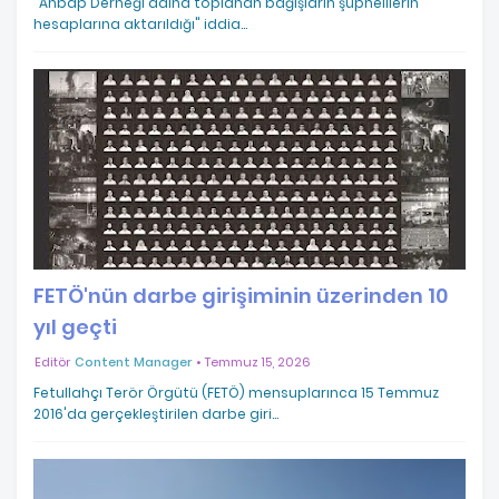
"Ahbap Derneği adına toplanan bağışların şüphelilerin
hesaplarına aktarıldığı" iddia…
FETÖ'nün darbe girişiminin üzerinden 10
yıl geçti
Editör
Content Manager
Temmuz 15, 2026
Fetullahçı Terör Örgütü (FETÖ) mensuplarınca 15 Temmuz
2016'da gerçekleştirilen darbe giri…