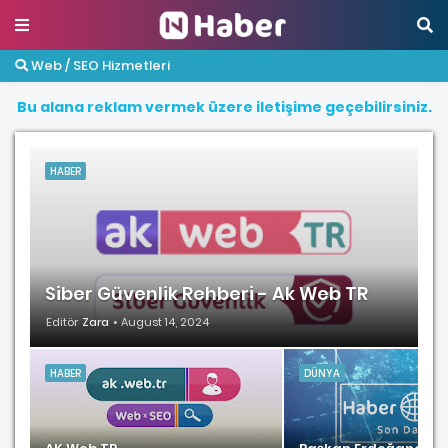
Web / SEO Hizmetleri
B
u
a
l
a
n
a
r
e
k
l
a
m
v
e
r
m
e
k
ü
z
e
r
e
i
l
e
t
i
ş
i
m
e
g
e
ç
e
b
i
l
i
r
s
i
n
i
z
.
HABER
Siber Güvenlik Rehberi - Ak Web TR
Editör
Zara
August 14, 2024
HABER
DÜNYA