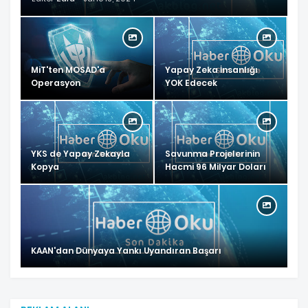
MiT'ten MOSAD'a
Yapay Zeka İnsanlığı
Operasyon
YOK Edecek
YKS de Yapay Zekayla
Savunma Projelerinin
Kopya
Hacmi 96 Milyar Doları
KAAN'dan Dünyaya Yankı Uyandıran Başarı