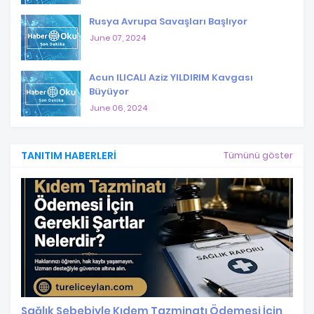
Rusya Avrupa Savaşları Başlıyor
June 07, 2024
Acun ILICALI Aziz YILDIRIM Kavgası
Büyüyor
June 06, 2024
TANITIM HABERLERI
Tümünü göster
Sağlık Sebebiyle Kıdem Tazminatı Ödemesi İçin