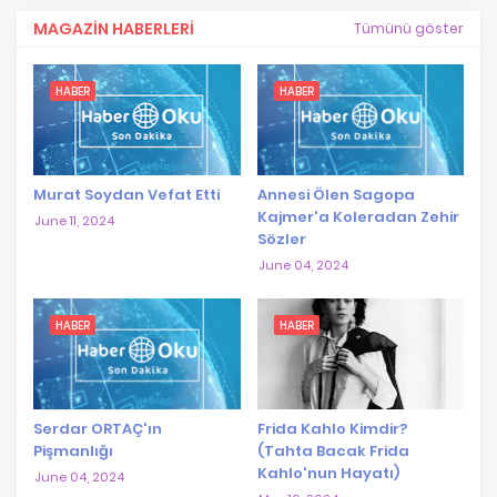
MAGAZIN HABERLERI
Tümünü göster
HABER
HABER
Murat Soydan Vefat Etti
Annesi Ölen Sagopa
Kajmer'a Koleradan Zehir
June 11, 2024
Sözler
June 04, 2024
HABER
HABER
Serdar ORTAÇ'ın
Frida Kahlo Kimdir?
Pişmanlığı
(Tahta Bacak Frida
Kahlo'nun Hayatı)
June 04, 2024