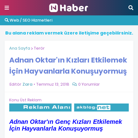
Web / SEO Hizmetleri
B
u
a
l
a
n
a
r
e
k
l
a
m
v
e
r
m
e
k
ü
z
e
r
e
i
l
e
t
i
ş
i
m
e
g
e
ç
e
b
i
l
i
r
s
i
n
i
z
.
Ana Sayfa
Terör
Adnan Oktar'ın Kızları Etkilemek
İçin Hayvanlarla Konuşuyormuş
Editör
Zara
Temmuz 13, 2018
0 Yorumlar
Konu Üst Reklam
Adnan Oktar'ın Genç Kızları Etkilemek
İçin Hayvanlarla Konuşuyormuş