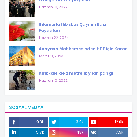
Haziran 10, 2022
Ihlamurlu Hibiskus Çayının Bazı
Faydaları
Haziran 22, 2024
Anayasa Mahkemesinden HDP için Karar
Mart 09, 2023
Kırıkkale'de 2 metrelik yılan paniği
Haziran 10, 2022
SOSYAL MEDYA
9.3k
3.9k
12.0k
5.7k
48k
7.5k