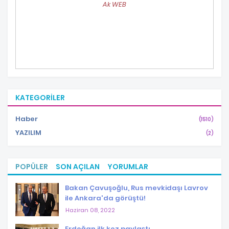
Ak WEB
KATEGORILER
Haber
(1510)
YAZILIM
(2)
POPÜLER
SON AÇILAN
YORUMLAR
Bakan Çavuşoğlu, Rus mevkidaşı Lavrov
ile Ankara'da görüştü!
Haziran 08, 2022
Erdoğan ilk kez paylaştı