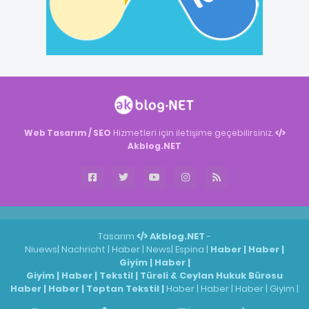
Web Tasarım / SEO
Hizmetleri için iletişime geçebilirsiniz.
Akblog.NET
Akblog.NET
Haber
Haber
ingilizce
Tasarım
Akblog.NET
-
Niuews
|
Nachricht
|
Haber
|
News
|
Espina
|
Haber
|
Haber
|
Giyim
|
Haber
|
Giyim
|
Haber
|
Tekstil
|
Türeli & Ceylan Hukuk Bürosu
Haber
|
Haber
|
Toptan Tekstil
|
Haber
|
Haber
|
Haber
|
Giyim
|