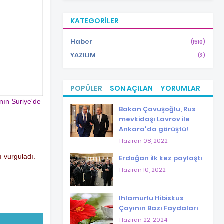
KATEGORILER
Haber
(1510)
YAZILIM
(2)
POPÜLER
SON AÇILAN
YORUMLAR
nın Suriye'de
Bakan Çavuşoğlu, Rus
mevkidaşı Lavrov ile
Ankara'da görüştü!
Haziran 08, 2022
ı vurguladı.
Erdoğan ilk kez paylaştı
Haziran 10, 2022
Ihlamurlu Hibiskus
Çayının Bazı Faydaları
Haziran 22, 2024