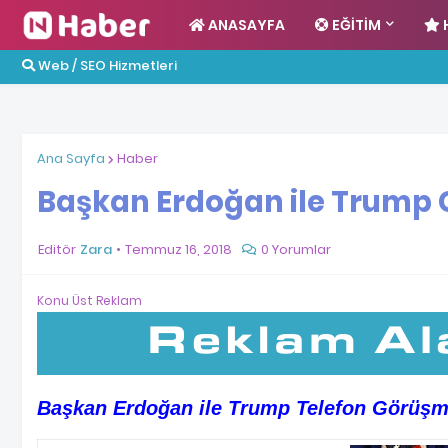
ANASAYFA
EĞITIM
Web / SEO Hizmetleri
Ana Sayfa
Haber
Başkan Erdoğan ile Trump
Editör
Zara
Temmuz 16, 2018
0 Yorumlar
Konu Üst Reklam
Başkan Erdoğan ile Trump Telefon Görüşm