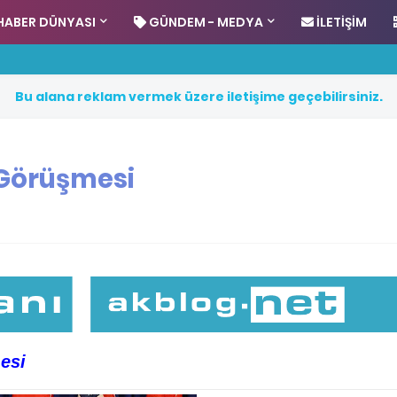
HABER DÜNYASI
GÜNDEM - MEDYA
İLETIŞIM
B
u
a
l
a
n
a
r
e
k
l
a
m
v
e
r
m
e
k
ü
z
e
r
e
i
l
e
t
i
ş
i
m
e
g
e
ç
e
b
i
l
i
r
s
i
n
i
z
.
 Görüşmesi
esi