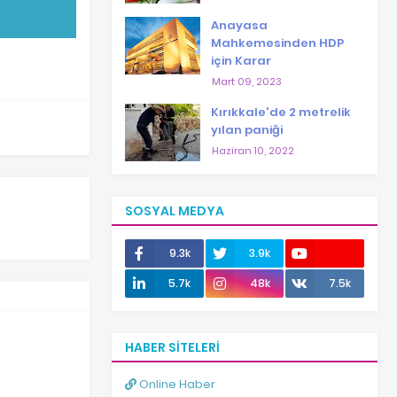
Anayasa
Mahkemesinden HDP
için Karar
Mart 09, 2023
Kırıkkale'de 2 metrelik
yılan paniği
Haziran 10, 2022
SOSYAL MEDYA
9.3k
3.9k
12.0k
5.7k
48k
7.5k
HABER SITELERI
Online Haber