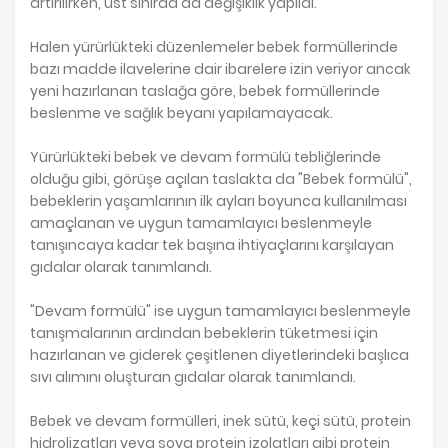
artırılırken, üst sınırda da değişiklik yapıldı.
Halen yürürlükteki düzenlemeler bebek formüllerinde
bazı madde ilavelerine dair ibarelere izin veriyor ancak
yeni hazırlanan taslağa göre, bebek formüllerinde
beslenme ve sağlık beyanı yapılamayacak.
Yürürlükteki bebek ve devam formülü tebliğlerinde
olduğu gibi, görüşe açılan taslakta da "Bebek formülü",
bebeklerin yaşamlarının ilk ayları boyunca kullanılması
amaçlanan ve uygun tamamlayıcı beslenmeyle
tanışıncaya kadar tek başına ihtiyaçlarını karşılayan
gıdalar olarak tanımlandı.
"Devam formülü" ise uygun tamamlayıcı beslenmeyle
tanışmalarının ardından bebeklerin tüketmesi için
hazırlanan ve giderek çeşitlenen diyetlerindeki başlıca
sıvı alımını oluşturan gıdalar olarak tanımlandı.
Bebek ve devam formülleri, inek sütü, keçi sütü, protein
hidrolizatları veya soya protein izolatları gibi protein