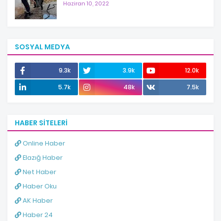
Haziran 10, 2022
SOSYAL MEDYA
9.3k
3.9k
12.0k
5.7k
48k
7.5k
HABER SITELERI
Online Haber
Elazığ Haber
Net Haber
Haber Oku
AK Haber
Haber 24