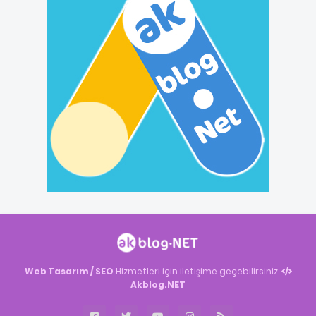
Web Tasarım / SEO
Hizmetleri için iletişime geçebilirsiniz.
Akblog.NET