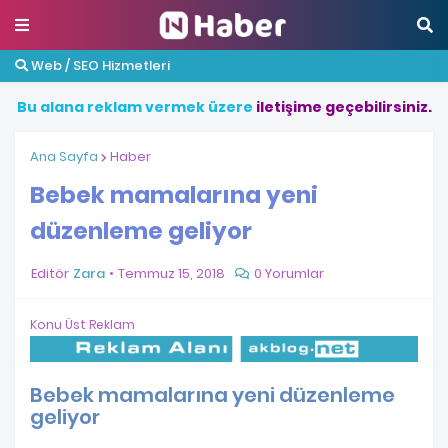
Web / SEO Hizmetleri
B
u
a
l
a
n
a
r
e
k
l
a
m
v
e
r
m
e
k
ü
z
e
r
e
i
l
e
t
i
ş
i
m
e
g
e
ç
e
b
i
l
i
r
s
i
n
i
z
.
Ana Sayfa
Haber
Bebek mamalarına yeni
düzenleme geliyor
Editör
Zara
Temmuz 15, 2018
0 Yorumlar
Konu Üst Reklam
Bebek mamalarına yeni düzenleme
geliyor