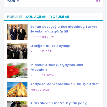
YAZILIM
(2)
POPÜLER
SON AÇILAN
YORUMLAR
Bakan Çavuşoğlu, Rus mevkidaşı Lavrov
ile Ankara'da görüştü!
Haziran 08, 2022
Erdoğan ilk kez paylaştı
Haziran 10, 2022
Ihlamurlu Hibiskus Çayının Bazı
Faydaları
Haziran 22, 2024
Anayasa Mahkemesinden HDP için Karar
Mart 09, 2023
Kırıkkale'de 2 metrelik yılan paniği