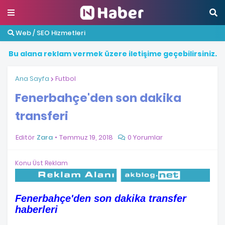
Web / SEO Hizmetleri
B
u
a
l
a
n
a
r
e
k
l
a
m
v
e
r
m
e
k
ü
z
e
r
e
i
l
e
t
i
ş
i
m
e
g
e
ç
e
b
i
l
i
r
s
i
n
i
z
.
Ana Sayfa
Futbol
Fenerbahçe'den son dakika
transferi
Editör
Zara
Temmuz 19, 2018
0 Yorumlar
Konu Üst Reklam
Fenerbahçe'den son dakika transfer
haberleri