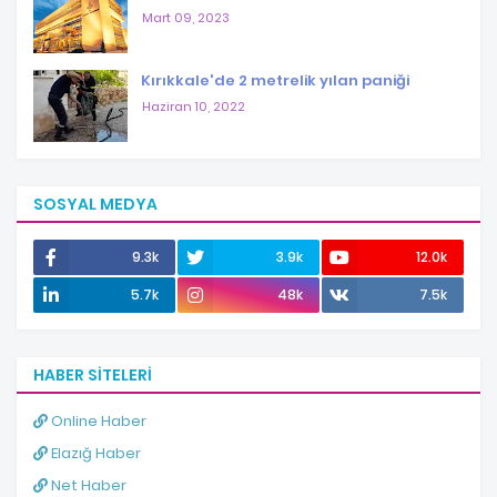
Mart 09, 2023
Kırıkkale'de 2 metrelik yılan paniği
Haziran 10, 2022
SOSYAL MEDYA
9.3k
3.9k
12.0k
5.7k
48k
7.5k
HABER SITELERI
Online Haber
Elazığ Haber
Net Haber