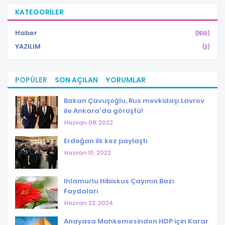
KATEGORILER
Haber
(1510)
YAZILIM
(2)
POPÜLER
SON AÇILAN
YORUMLAR
Bakan Çavuşoğlu, Rus mevkidaşı Lavrov
ile Ankara'da görüştü!
Haziran 08, 2022
Erdoğan ilk kez paylaştı
Haziran 10, 2022
Ihlamurlu Hibiskus Çayının Bazı
Faydaları
Haziran 22, 2024
Anayasa Mahkemesinden HDP için Karar