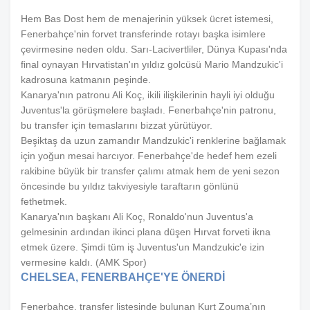
Hem Bas Dost hem de menajerinin yüksek ücret istemesi,
Fenerbahçe'nin forvet transferinde rotayı başka isimlere
çevirmesine neden oldu. Sarı-Lacivertliler, Dünya Kupası'nda
final oynayan Hırvatistan'ın yıldız golcüsü Mario Mandzukic'i
kadrosuna katmanın peşinde.
Kanarya'nın patronu Ali Koç, ikili ilişkilerinin hayli iyi olduğu
Juventus'la görüşmelere başladı. Fenerbahçe'nin patronu,
bu transfer için temaslarını bizzat yürütüyor.
Beşiktaş da uzun zamandır Mandzukic'i renklerine bağlamak
için yoğun mesai harcıyor. Fenerbahçe'de hedef hem ezeli
rakibine büyük bir transfer çalımı atmak hem de yeni sezon
öncesinde bu yıldız takviyesiyle taraftarın gönlünü
fethetmek.
Kanarya'nın başkanı Ali Koç, Ronaldo'nun Juventus'a
gelmesinin ardından ikinci plana düşen Hırvat forveti ikna
etmek üzere. Şimdi tüm iş Juventus'un Mandzukic'e izin
vermesine kaldı. (AMK Spor)
CHELSEA, FENERBAHÇE'YE ÖNERDİ
Fenerbahçe, transfer listesinde bulunan Kurt Zouma’nın