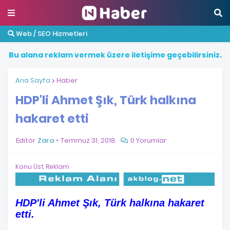
Web / SEO Hizmetleri
B
u
a
l
a
n
a
r
e
k
l
a
m
v
e
r
m
e
k
ü
z
e
r
e
i
l
e
t
i
ş
i
m
e
g
e
ç
e
b
i
l
i
r
s
i
n
i
z
.
Ana Sayfa
Haber
HDP'li Ahmet Şık, Türk halkına
hakaret etti
Editör
Zara
Temmuz 31, 2018
0 Yorumlar
Konu Üst Reklam
HDP'li Ahmet Şık, Türk halkına hakaret
etti.