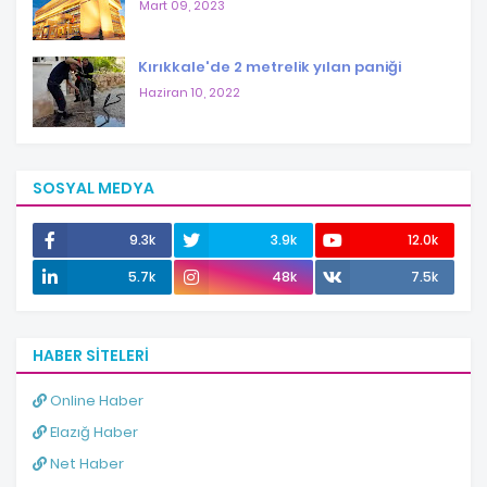
Mart 09, 2023
Kırıkkale'de 2 metrelik yılan paniği
Haziran 10, 2022
SOSYAL MEDYA
9.3k
3.9k
12.0k
5.7k
48k
7.5k
HABER SITELERI
Online Haber
Elazığ Haber
Net Haber