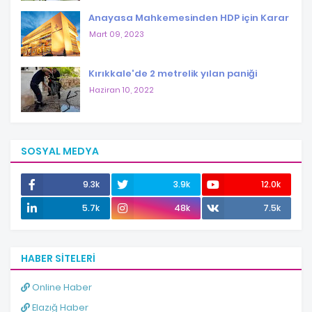
Anayasa Mahkemesinden HDP için Karar
Mart 09, 2023
Kırıkkale'de 2 metrelik yılan paniği
Haziran 10, 2022
SOSYAL MEDYA
9.3k
3.9k
12.0k
5.7k
48k
7.5k
HABER SITELERI
Online Haber
Elazığ Haber