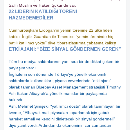
Salih Müslim ve Hakan Şükür de var.
22 LİDERİN KATILDIĞI TÖRENİ
HAZMEDEMEDİLER
Cumhurbaşkanı Erdoğan’ın yemin törenine 22 ülke lideri
katıldı. İngiliz Guardian ile Times ise “yemin töreninde hiç
batılı katılımcı yoktu” diye itibarsızlaştırma çabasına kalkıştı.
ETKİ AJANI: “BİZE SİNYAL GÖNDERMEN GEREK”
Tüm bu medya saldırılarının yanı sıra bir de dikkat çeken bir
paylaşım vardı.
İngilizlerin son dönemde Türkiye’ye yönelik ekonomik
saldırılarda kullandıkları, piyasa çevrelerinde “etki ajanı”
olarak tanınan Bluebay Asset Management stratejisti Timothy
Ash Bakan Albayrak’a yönelik manidar bir paylaşımda
bulundu.
Ash, Mehmet Şimşek’i “yatırımcı dostu” olarak tanımlayan bir
tweete, “Albayrak mali piyasaları toparlamak için çabuk
hareket etmeli ve kendini dinletecek bir sinyal göndermeli”
diye yanıt verdi. Ardından da ekonominin zor zamandan