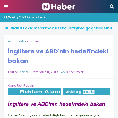
Web / SEO Hizmetleri
B
u
a
l
a
n
a
r
e
k
l
a
m
v
e
r
m
e
k
ü
z
e
r
e
i
l
e
t
i
ş
i
m
e
g
e
ç
e
b
i
l
i
r
s
i
n
i
z
.
Ana Sayfa
Haber
İngiltere ve ABD'nin hedefindeki
bakan
Editör
Zara
Temmuz 11, 2018
0 Yorumlar
Konu Üst Reklam
İngiltere ve ABD'nin hedefindeki bakan
Haber7.com yazarı Taha DAğlı bugünkü köşesinde çok