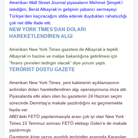
Amerikan Wall Street Journal piyasaların Mehmet Şimşek’i
istediğini, Berat Albayrak’ın gelişinin yabancı sermayeyi
Türkiye’den kaçıracağını iddia ederek duydukları rahatsızlığı
çok net dille ifade etti.
NEW YORK TİMES’DAN DOLARI
HAREKETLENDİREN ALGI
Amerikan New York Times gazetesi de Albayrak’a tepkili.
Albayrak’ın hazine ve maliye bakanlığına getirilmesi için
“finans çevreleri tedirgin olacak” diye yorum yaptı.
TERÖRİST DOSTU GAZETE
Amerikan New York Times, yeni kabinenin açıklamasının
ardından doları hareketlendiren algı operasyonuna imza attı.
Piyasalarda etki alanı olan bu gazetenin 24 Haziran seçim
sürecinde Demirtaş’a makale yazdırdığını es geçmemekte
fayda var.
ABD’deki FETÖ yapılanmasıyla arası çok iyi olan New York
Times 15 Temmuz sonrası FETÖ elebaşı Gülen’e de makale
yazdırmıştı.
Gazetenin köşe yazısı ayırdığı teröristler arasında Karayılan,