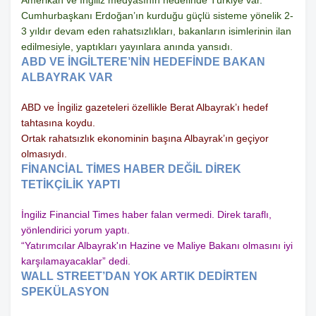
Amerikan ve İngiliz medyasının hedefinde Türkiye var.
Cumhurbaşkanı Erdoğan’ın kurduğu güçlü sisteme yönelik 2-
3 yıldır devam eden rahatsızlıkları, bakanların isimlerinin ilan
edilmesiyle, yaptıkları yayınlara anında yansıdı.
ABD VE İNGİLTERE’NİN HEDEFİNDE BAKAN
ALBAYRAK VAR
ABD ve İngiliz gazeteleri özellikle Berat Albayrak’ı hedef
tahtasına koydu.
Ortak rahatsızlık ekonominin başına Albayrak’ın geçiyor
olmasıydı.
FİNANCİAL TİMES HABER DEĞİL DİREK
TETİKÇİLİK YAPTI
İngiliz Financial Times haber falan vermedi. Direk taraflı,
yönlendirici yorum yaptı.
“Yatırımcılar Albayrak'ın Hazine ve Maliye Bakanı olmasını iyi
karşılamayacaklar” dedi.
WALL STREET’DAN YOK ARTIK DEDİRTEN
SPEKÜLASYON