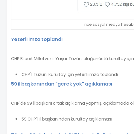
İnce sosyal medya hesabı 
Yeterli imza toplandı
CHP Bilecik Milletvekili Yaşar Tüzün, olağanüstü kurultay içi
CHP'li Tüzün: Kurultay için yeterli imza toplandı
59 il başkanından "gerek yok" açıklaması
CHP'de 59 il başkanı ortak açıklama yapmış, açıklamada ola
59 CHP'li il başkanından kurultay açıklaması