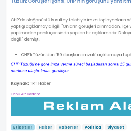
Tüzün: Görüşleri şahsi, CHP'nin görüşünü yansıtm
CHP'de olağanüstü kurultay talebiyle imza toplayanların söz
yaptığı açıklamayla ilgili, "Onların görüşleri alınmadan, ilçe
yapılmadan panik içerisinde yapılan bir açıklamadır. Dolayısıy
değil." demişti.
CHP'li Tüzün'den "59 il başkanı imzalı" açıklamaya tepk
CHP Tüzüğü'ne göre imza verme süreci başladıktan sonra 15 gün 
merkeze ulaştırılması gerekiyor.
Kaynak:
TRT Haber
Konu Alt Reklam
Etiketler
Haber
Haberler
Politika
Siyaset