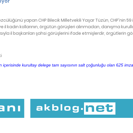
ıyor
cülüğünü yapan CHP Bilecik Milletvekili Yaşar Tüzün, CHP'nin 59 i
 ve il kadın kollarının, örgütün görüşleri alınmadan, danışma kurull
la il başkanları şahsi görüşlerini ifade etmişlerdir, örgütlerin gör
i
içerisinde kurultay delege tam sayısının salt çoğunluğu olan 625 imz