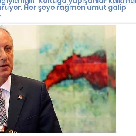
ğıyla ilgili "Koltuğa yapışanlar kalk
vuruyor. Her şeye rağmen umut galip
.