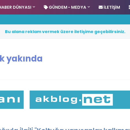
HABER DÜNYASI
GÜNDEM - MEDYA
İLETIŞIM
B
u
a
l
a
n
a
r
e
k
l
a
m
v
e
r
m
e
k
ü
z
e
r
e
i
l
e
t
i
ş
i
m
e
g
e
ç
e
b
i
l
i
r
s
i
n
i
z
.
k yakında