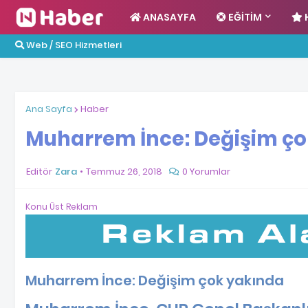
ANASAYFA
EĞITIM
Web / SEO Hizmetleri
Ana Sayfa
Haber
Muharrem İnce: Değişim ço
Editör
Zara
Temmuz 26, 2018
0 Yorumlar
Konu Üst Reklam
Muharrem İnce: Değişim çok yakında