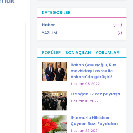
mamak
KATEGORILER
Haber
(1510)
YAZILIM
(2)
POPÜLER
SON AÇILAN
YORUMLAR
Bakan Çavuşoğlu, Rus
mevkidaşı Lavrov ile
Ankara'da görüştü!
Haziran 08, 2022
Erdoğan ilk kez paylaştı
Haziran 10, 2022
Ihlamurlu Hibiskus
Çayının Bazı Faydaları
Haziran 22, 2024