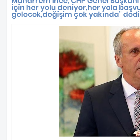
Muharrem İnce, CHP Genel Başkanlı
için her yolu deniyor,her yola baş
gelecek,değişim çok yakında" dedi