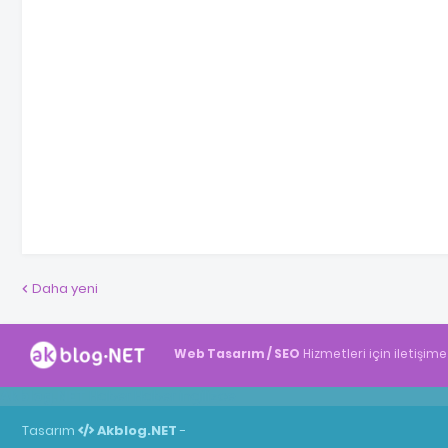
Daha yeni
Web Tasarım / SEO
Hizmetleri için iletişime
Akblog.NET
Haber
Haber
ingilizce
Tasarım
Akblog.NET
-