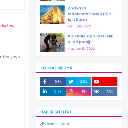
Anayasa
Mahkemesinden HDP
için Karar
ederken,
Mart 09, 2023
Kırıkkale'de 2 metrelik
yılan paniği
Haziran 10, 2022
r. Her şeye
SOSYAL MEDYA
9.3k
3.9k
12.0k
5.7k
48k
7.5k
HABER SITELERI
Online Haber