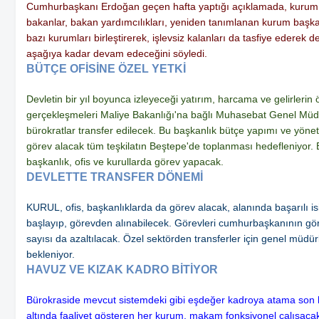
Cumhurbaşkanı Erdoğan geçen hafta yaptığı açıklamada, kurum ve 
bakanlar, bakan yardımcılıkları, yeniden tanımlanan kurum başkanl
bazı kurumları birleştirerek, işlevsiz kalanları da tasfiye ederek 
aşağıya kadar devam edeceğini söyledi.
BÜTÇE OFİSİNE ÖZEL YETKİ
Devletin bir yıl boyunca izleyeceği yatırım, harcama ve gelirler
gerçekleşmeleri Maliye Bakanlığı'na bağlı Muhasebat Genel Müdür
bürokratlar transfer edilecek. Bu başkanlık bütçe yapımı ve yö
görev alacak tüm teşkilatın Beştepe'de toplanması hedefleniyor. 
başkanlık, ofis ve kurullarda görev yapacak.
DEVLETTE TRANSFER DÖNEMİ
KURUL, ofis, başkanlıklarda da görev alacak, alanında başarılı 
başlayıp, görevden alınabilecek. Görevleri cumhurbaşkanının gör
sayısı da azaltılacak. Özel sektörden transferler için genel müd
bekleniyor.
HAVUZ VE KIZAK KADRO BİTİYOR
Bürokraside mevcut sistemdeki gibi eşdeğer kadroya atama son b
altında faaliyet gösteren her kurum, makam fonksiyonel çalışacak