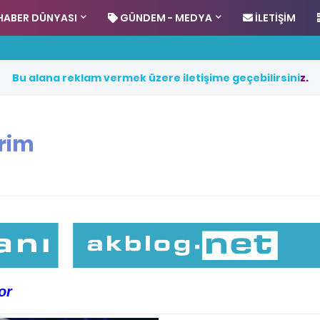
HABER DÜNYASI
GÜNDEM - MEDYA
İLETIŞIM
B
u
a
l
a
n
a
r
e
k
l
a
m
v
e
r
m
e
k
ü
z
e
r
e
i
l
e
t
i
ş
i
m
e
g
e
ç
e
b
i
l
i
r
s
i
n
i
z
.
vrim
or