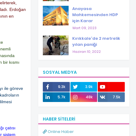
lirterek,
Anayasa
kladı. Erdoğan
Mahkemesinden HDP
sının en
için Karar
Mart 09, 2023
Kırıkkale'de 2 metrelik
çe
yılan paniği
önemli
Haziran 10, 2022
zmasında
 bir kısmı
SOSYAL MEDYA
9.3k
3.9k
ı ile göreve
kadroların
12.0k
5.7k
48k
7.5k
dilmesi
HABER SITELERI
ı çatısı
Online Haber
r sistem