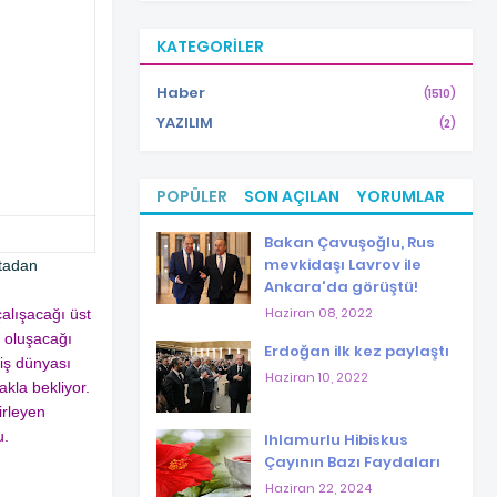
KATEGORILER
Haber
(1510)
YAZILIM
(2)
POPÜLER
SON AÇILAN
YORUMLAR
Bakan Çavuşoğlu, Rus
mevkidaşı Lavrov ile
rtadan
Ankara'da görüştü!
Haziran 08, 2022
alışacağı üst
n oluşacağı
Erdoğan ilk kez paylaştı
iş dünyası
Haziran 10, 2022
kla bekliyor.
irleyen
u.
Ihlamurlu Hibiskus
Çayının Bazı Faydaları
Haziran 22, 2024