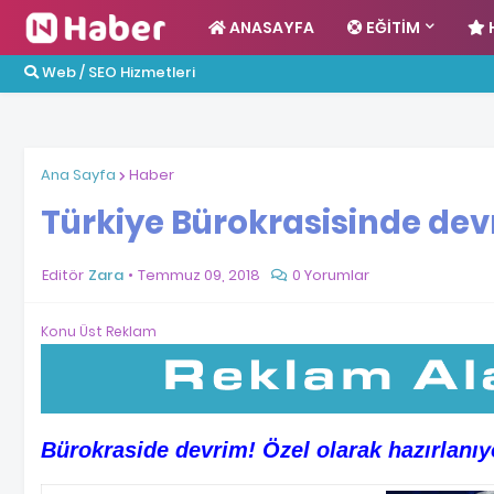
ANASAYFA
EĞITIM
Web / SEO Hizmetleri
Ana Sayfa
Haber
Türkiye Bürokrasisinde de
Editör
Zara
Temmuz 09, 2018
0 Yorumlar
Konu Üst Reklam
Bürokraside devrim! Özel olarak hazırlanıy