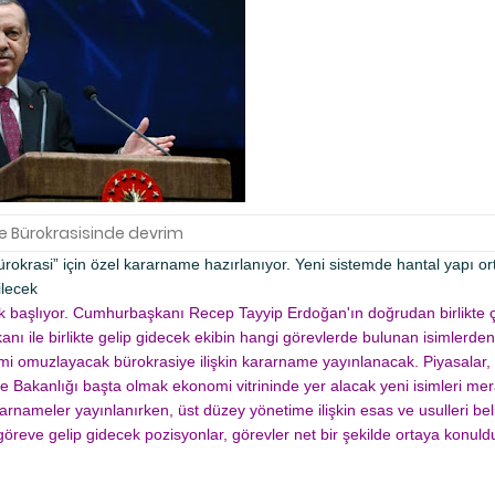
ye Bürokrasisinde devrim
okrasi” için özel kararname hazırlanıyor. Yeni sistemde hantal yapı o
ilecek
k başlıyor. Cumhurbaşkanı Recep Tayyip Erdoğan'ın doğrudan birlikte ç
nı ile birlikte gelip gidecek ekibin hangi görevlerde bulunan isimlerde
mi omuzlayacak bürokrasiye ilişkin kararname yayınlanacak. Piyasalar, 
 Bakanlığı başta olmak ekonomi vitrininde yer alacak yeni isimleri mera
rarnameler yayınlanırken, üst düzey yönetime ilişkin esas ve usulleri bel
ve gelip gidecek pozisyonlar, görevler net bir şekilde ortaya konuld