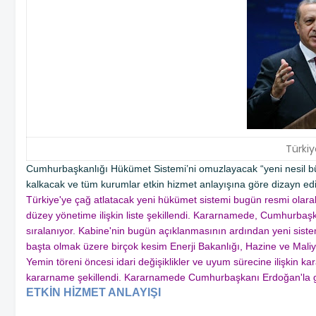
Türki
Cumhurbaşkanlığı Hükümet Sistemi’ni omuzlayacak “yeni nesil bür
kalkacak ve tüm kurumlar etkin hizmet anlayışına göre dizayn ed
Türkiye'ye çağ atlatacak yeni hükümet sistemi bugün resmi olara
düzey yönetime ilişkin liste şekillendi. Kararnamede, Cumhurbaşka
sıralanıyor. Kabine'nin bugün açıklanmasının ardından yeni siste
başta olmak üzere birçok kesim Enerji Bakanlığı, Hazine ve Maliye
Yemin töreni öncesi idari değişiklikler ve uyum sürecine ilişkin ka
kararname şekillendi. Kararnamede Cumhurbaşkanı Erdoğan'la göre
ETKİN HİZMET ANLAYIŞI