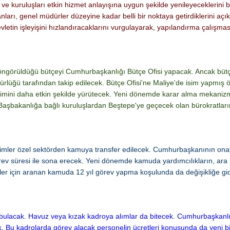
kuruluşları etkin hizmet anlayışına uygun şekilde yenileyeceklerini be
arı, genel müdürler düzeyine kadar belli bir noktaya getirdiklerini açı
devletin işleyişini hızlandıracaklarını vurgulayarak, yapılandırma çalışma
in öngörüldüğü bütçeyi Cumhurbaşkanlığı Bütçe Ofisi yapacak. Ancak büt
lüğü tarafından takip edilecek. Bütçe Ofisi'ne Maliye'de isim yapmış 
netimini daha etkin şekilde yürütecek. Yeni dönemde karar alma mekani
Başbakanlığa bağlı kuruluşlardan Beştepe'ye geçecek olan bürokratların
isimler özel sektörden kamuya transfer edilecek. Cumhurbaşkanının onay
ev süresi ile sona erecek. Yeni dönemde kamuda yardımcılıkların, ara 
ürler için aranan kamuda 12 yıl görev yapma koşulunda da değişikliğe gi
ulacak. Havuz veya kızak kadroya alımlar da bitecek. Cumhurbaşkanlığ
. Bu kadrolarda görev alacak personelin ücretleri konusunda da yeni bi