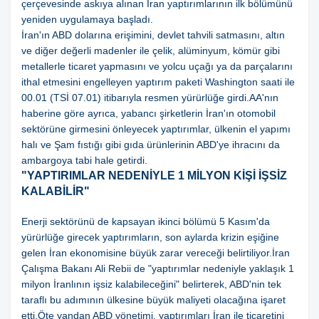
çerçevesinde askıya alınan İran yaptırımlarının ilk bölümünü
yeniden uygulamaya başladı.
İran'ın ABD dolarına erişimini, devlet tahvili satmasını, altın
ve diğer değerli madenler ile çelik, alüminyum, kömür gibi
metallerle ticaret yapmasını ve yolcu uçağı ya da parçalarını
ithal etmesini engelleyen yaptırım paketi Washington saati ile
00.01 (TSİ 07.01) itibarıyla resmen yürürlüğe girdi.AA'nın
haberine göre ayrıca, yabancı şirketlerin İran'ın otomobil
sektörüne girmesini önleyecek yaptırımlar, ülkenin el yapımı
halı ve Şam fıstığı gibi gıda ürünlerinin ABD'ye ihracını da
ambargoya tabi hale getirdi.
"YAPTIRIMLAR NEDENİYLE 1 MİLYON KİŞİ İŞSİZ
KALABİLİR"
Enerji sektörünü de kapsayan ikinci bölümü 5 Kasım'da
yürürlüğe girecek yaptırımların, son aylarda krizin eşiğine
gelen İran ekonomisine büyük zarar vereceği belirtiliyor.İran
Çalışma Bakanı Ali Rebii de "yaptırımlar nedeniyle yaklaşık 1
milyon İranlının işsiz kalabileceğini" belirterek, ABD'nin tek
taraflı bu adımının ülkesine büyük maliyeti olacağına işaret
etti.Öte yandan ABD yönetimi, yaptırımları İran ile ticaretini