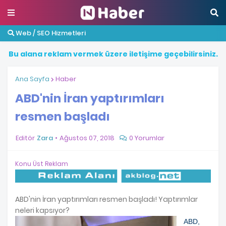
Web / SEO Hizmetleri
B
u
a
l
a
n
a
r
e
k
l
a
m
v
e
r
m
e
k
ü
z
e
r
e
i
l
e
t
i
ş
i
m
e
g
e
ç
e
b
i
l
i
r
s
i
n
i
z
.
Ana Sayfa
Haber
ABD'nin İran yaptırımları
resmen başladı
Editör
Zara
Ağustos 07, 2018
0 Yorumlar
Konu Üst Reklam
ABD'nin İran yaptırımları resmen başladı! Yaptırımlar
neleri kapsıyor?
ABD,