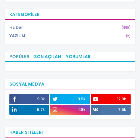
KATEGORILER
Haber
(1510)
YAZILIM
(2)
POPÜLER
SON AÇILAN
YORUMLAR
SOSYAL MEDYA
9.3k
3.9k
12.0k
5.7k
48k
7.5k
HABER SITELERI