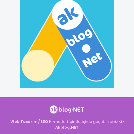
Web Tasarım / SEO
Hizmetleri için iletişime geçebilirsiniz.
Akblog.NET