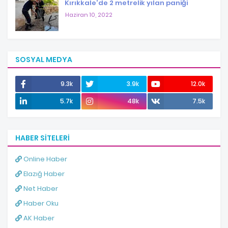
Kırıkkale'de 2 metrelik yılan paniği
Haziran 10, 2022
SOSYAL MEDYA
9.3k
3.9k
12.0k
5.7k
48k
7.5k
HABER SITELERI
Online Haber
Elazığ Haber
Net Haber
Haber Oku
AK Haber