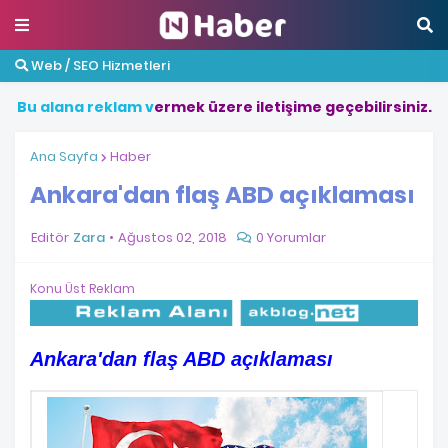
Web / SEO Hizmetleri
B
u
a
l
a
n
a
r
e
k
l
a
m
v
e
r
m
e
k
ü
z
e
r
e
i
l
e
t
i
ş
i
m
e
g
e
ç
e
b
i
l
i
r
s
i
n
i
z
.
Ana Sayfa
Haber
Ankara'dan flaş ABD açıklaması
Editör
Zara
Ağustos 02, 2018
0 Yorumlar
Konu Üst Reklam
Ankara'dan flaş ABD açıklaması