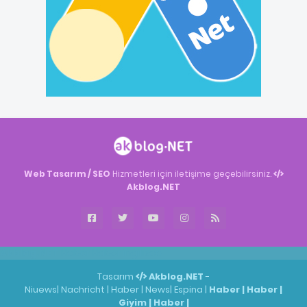
Web Tasarım / SEO
Hizmetleri için iletişime geçebilirsiniz.
Akblog.NET
Akblog.NET
Haber
Haber
ingilizce
Tasarım
Akblog.NET
-
Niuews
|
Nachricht
|
Haber
|
News
|
Espina
|
Haber
|
Haber
|
Giyim
|
Haber
|