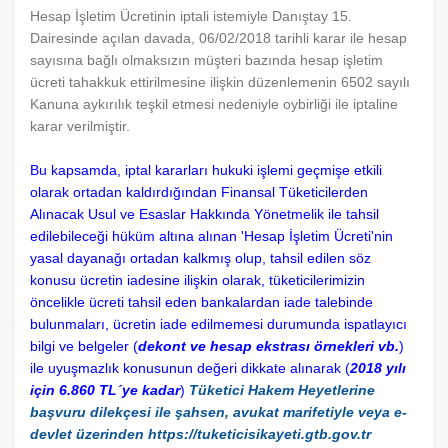
Hesap İşletim Ücretinin iptali istemiyle Danıştay 15.
Dairesinde açılan davada, 06/02/2018 tarihli karar ile hesap
sayısına bağlı olmaksızın müşteri bazında hesap işletim
ücreti tahakkuk ettirilmesine ilişkin düzenlemenin 6502 sayılı
Kanuna aykırılık teşkil etmesi nedeniyle oybirliği ile iptaline
karar verilmiştir.
Bu kapsamda, iptal kararları hukuki işlemi geçmişe etkili
olarak ortadan kaldırdığından Finansal Tüketicilerden
Alınacak Usul ve Esaslar Hakkında Yönetmelik ile tahsil
edilebileceği hüküm altına alınan 'Hesap İşletim Ücreti'nin
yasal dayanağı ortadan kalkmış olup, tahsil edilen söz
konusu ücretin iadesine ilişkin olarak, tüketicilerimizin
öncelikle ücreti tahsil eden bankalardan iade talebinde
bulunmaları, ücretin iade edilmemesi durumunda ispatlayıcı
bilgi ve belgeler (
dekont ve hesap ekstrası örnekleri vb.
)
ile uyuşmazlık konusunun değeri dikkate alınarak (
2018 yılı
için 6.860 TL´ye kadar
)
Tüketici Hakem Heyetlerine
başvuru dilekçesi ile şahsen, avukat marifetiyle veya e-
devlet üzerinden https://tuketicisikayeti.gtb.gov.tr