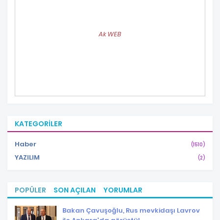
Ak WEB
KATEGORILER
Haber
(1510)
YAZILIM
(2)
POPÜLER
SON AÇILAN
YORUMLAR
Bakan Çavuşoğlu, Rus mevkidaşı Lavrov