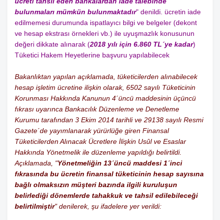
ücreti tahsil eden bankalardan iade talebinde
bulunmaları mümkün bulunmaktadır
" denildi. ücretin iade
edilmemesi durumunda ispatlayıcı bilgi ve belgeler (dekont
ve hesap ekstrası örnekleri vb.) ile uyuşmazlık konusunun
değeri dikkate alınarak (
2018 yılı için 6.860 TL´ye kadar
)
Tüketici Hakem Heyetlerine başvuru yapılabilecek
Bakanlıktan yapılan açıklamada, tüketicilerden alınabilecek
hesap işletim ücretine ilişkin olarak, 6502 sayılı Tüketicinin
Korunması Hakkında Kanunun 4´üncü maddesinin üçüncü
fıkrası uyarınca Bankacılık Düzenleme ve Denetleme
Kurumu tarafından 3 Ekim 2014 tarihli ve 29138 sayılı Resmi
Gazete´de yayımlanarak yürürlüğe giren Finansal
Tüketicilerden Alınacak Ücretlere İlişkin Usûl ve Esaslar
Hakkında Yönetmelik ile düzenleme yapıldığı belirtildi.
Açıklamada, "
Yönetmeliğin 13´üncü maddesi 1´inci
fıkrasında bu ücretin finansal tüketicinin hesap sayısına
bağlı olmaksızın müşteri bazında ilgili kuruluşun
belirlediği dönemlerde tahakkuk ve tahsil edilebileceği
belirtilmiştir
" denilerek, şu ifadelere yer verildi: