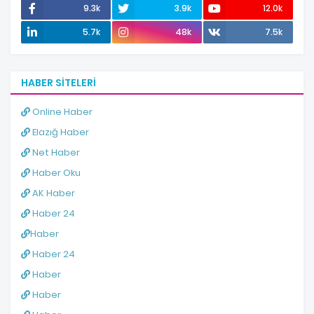
9.3k
3.9k
12.0k
5.7k
48k
7.5k
HABER SITELERI
Online Haber
Elazığ Haber
Net Haber
Haber Oku
AK Haber
Haber 24
Haber
Haber 24
Haber
Haber