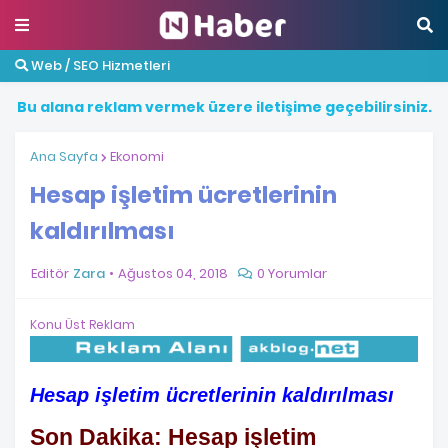
Web / SEO Hizmetleri
B
u
a
l
a
n
a
r
e
k
l
a
m
v
e
r
m
e
k
ü
z
e
r
e
i
l
e
t
i
ş
i
m
e
g
e
ç
e
b
i
l
i
r
s
i
n
i
z
.
Ana Sayfa
Ekonomi
Hesap işletim ücretlerinin
kaldırılması
Editör
Zara
Ağustos 04, 2018
0 Yorumlar
Konu Üst Reklam
Hesap işletim ücretlerinin kaldırılması
Son Dakika: Hesap işletim