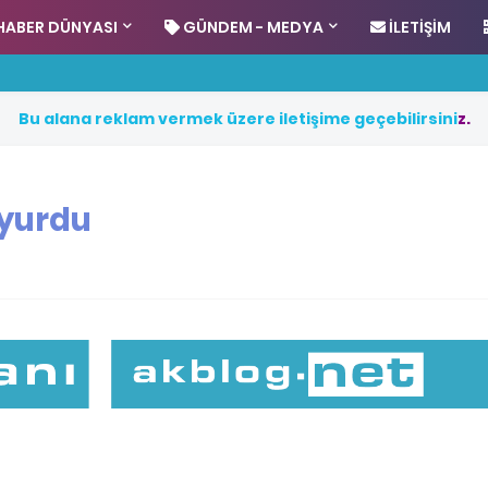
HABER DÜNYASI
GÜNDEM - MEDYA
İLETIŞIM
B
u
a
l
a
n
a
r
e
k
l
a
m
v
e
r
m
e
k
ü
z
e
r
e
i
l
e
t
i
ş
i
m
e
g
e
ç
e
b
i
l
i
r
s
i
n
i
z
.
uyurdu