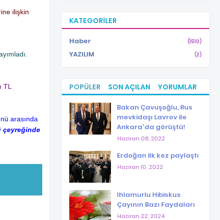
ne ilişkin
KATEGORILER
Haber
(1510)
YAZILIM
yayımladı.
(2)
POPÜLER
SON AÇILAN
YORUMLAR
ı TL
Bakan Çavuşoğlu, Rus
mevkidaşı Lavrov ile
günü arasında
Ankara'da görüştü!
ü çeyreğinde
Haziran 08, 2022
Erdoğan ilk kez paylaştı
Haziran 10, 2022
Ihlamurlu Hibiskus
Çayının Bazı Faydaları
Haziran 22, 2024