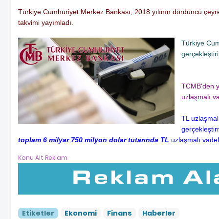
Türkiye Cumhuriyet Merkez Bankası, 2018 yılının dördüncü çeyreğin
takvimi yayımladı.
Türkiye Cum
gerçekleştir
TCMB'den ya
uzlaşmalı va
TL uzlaşmalı
gerçekleşti
toplam 6 milyar 750 milyon dolar tutarında TL
uzlaşmalı vadeli
Konu Alt Reklam
Etiketler
Ekonomi
Finans
Haberler