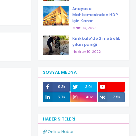
Anayasa
Mahkemesinden HDP
için Karar
Mart 09, 2023
Kırıkkale'de 2 metrelik
yılan paniği
Haziran 10, 2022
SOSYAL MEDYA
9.3k
3.9k
12.0k
5.7k
48k
7.5k
HABER SITELERI
Online Haber