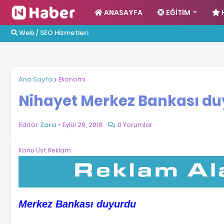
ANASAYFA
EĞITIM
Web / SEO Hizmetleri
Ana Sayfa
Ekonomi
Nihayet Merkez Bankası d
Editör
Zara
Eylül 29, 2018
0 Yorumlar
Konu Üst Reklam
Merkez Bankası duyurdu