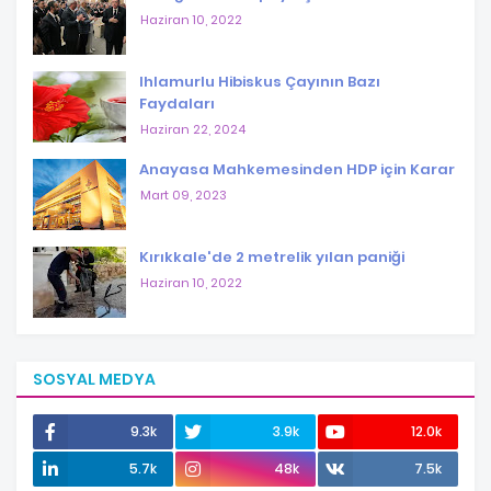
Haziran 10, 2022
Ihlamurlu Hibiskus Çayının Bazı
Faydaları
Haziran 22, 2024
Anayasa Mahkemesinden HDP için Karar
Mart 09, 2023
Kırıkkale'de 2 metrelik yılan paniği
Haziran 10, 2022
SOSYAL MEDYA
9.3k
3.9k
12.0k
5.7k
48k
7.5k