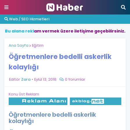
Web / SEO Hizmetleri
B
u
a
l
a
n
a
r
e
k
l
a
m
v
e
r
m
e
k
ü
z
e
r
e
i
l
e
t
i
ş
i
m
e
g
e
ç
e
b
i
l
i
r
s
i
n
i
z
.
Ana Sayfa
Eğitim
Öğretmenlere bedelli askerlik
kolaylığı
Editör
Zara
Eylül 13, 2018
0 Yorumlar
Konu Üst Reklam
Öğretmenlere bedelli askerlik
kolaylığı