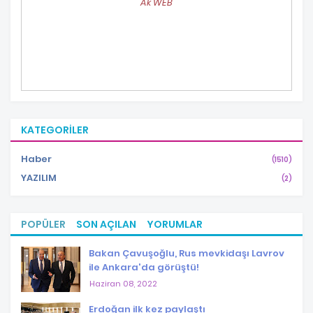
Ak WEB
KATEGORILER
Haber
(1510)
YAZILIM
(2)
POPÜLER
SON AÇILAN
YORUMLAR
Bakan Çavuşoğlu, Rus mevkidaşı Lavrov
ile Ankara'da görüştü!
Haziran 08, 2022
Erdoğan ilk kez paylaştı