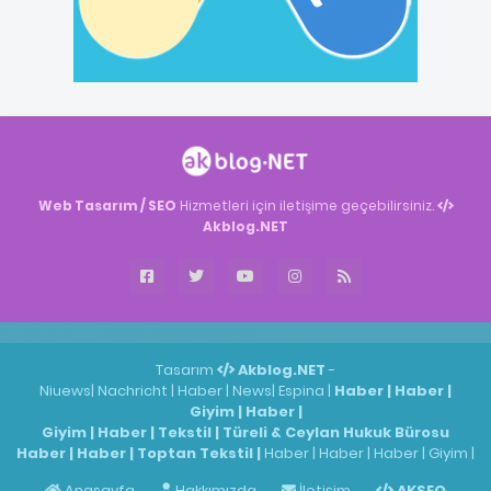
Web Tasarım / SEO
Hizmetleri için iletişime geçebilirsiniz.
Akblog.NET
Akblog.NET
Haber
Haber
ingilizce
Tasarım
Akblog.NET
-
Niuews
|
Nachricht
|
Haber
|
News
|
Espina
|
Haber
|
Haber
|
Giyim
|
Haber
|
Giyim
|
Haber
|
Tekstil
|
Türeli & Ceylan Hukuk Bürosu
Haber
|
Haber
|
Toptan Tekstil
|
Haber
|
Haber
|
Haber
|
Giyim
|
Anasayfa
Hakkımızda
İletişim
AKSEO