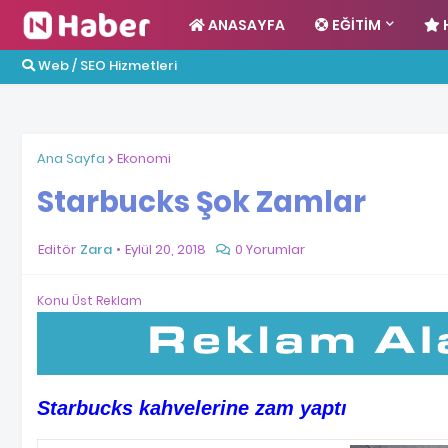
ANASAYFA
EĞITIM
Web / SEO Hizmetleri
Ana Sayfa
Ekonomi
Starbucks Şok Zamlar
Editör
Zara
Eylül 20, 2018
0 Yorumlar
Konu Üst Reklam
Starbucks kahvelerine zam yaptı