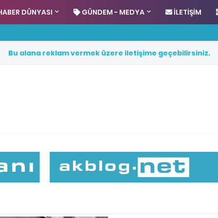
HABER DÜNYASI
GÜNDEM - MEDYA
İLETIŞIM
B
u
a
l
a
n
a
r
e
k
l
a
m
v
e
r
m
e
k
ü
z
e
r
e
i
l
e
t
i
ş
i
m
e
g
e
ç
e
b
i
l
i
r
s
i
n
i
z
.