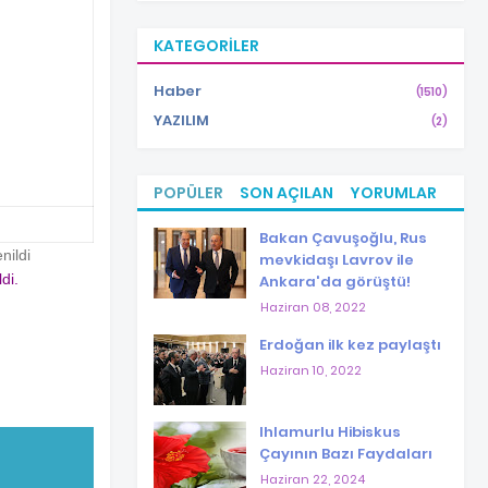
KATEGORILER
Haber
(1510)
YAZILIM
(2)
POPÜLER
SON AÇILAN
YORUMLAR
Bakan Çavuşoğlu, Rus
nildi
mevkidaşı Lavrov ile
ldi.
Ankara'da görüştü!
Haziran 08, 2022
Erdoğan ilk kez paylaştı
Haziran 10, 2022
Ihlamurlu Hibiskus
Çayının Bazı Faydaları
Haziran 22, 2024