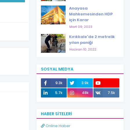
Anayasa
Mahkemesinden HDP
için Karar
Mart 09, 2023
Kırıkkale'de 2 metrelik
yılan paniği
Haziran 10, 2022
SOSYAL MEDYA
9.3k
3.9k
12.0k
5.7k
48k
7.5k
HABER SITELERI
Online Haber