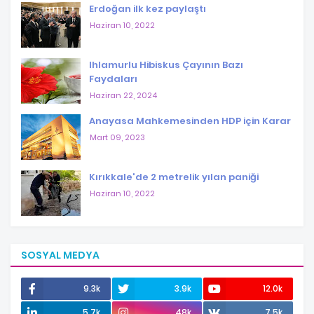
Erdoğan ilk kez paylaştı
Haziran 10, 2022
Ihlamurlu Hibiskus Çayının Bazı
Faydaları
Haziran 22, 2024
Anayasa Mahkemesinden HDP için Karar
Mart 09, 2023
Kırıkkale'de 2 metrelik yılan paniği
Haziran 10, 2022
SOSYAL MEDYA
9.3k
3.9k
12.0k
5.7k
48k
7.5k