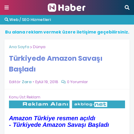
Web / SEO Hizmetleri
B
u
a
l
a
n
a
r
e
k
l
a
m
v
e
r
m
e
k
ü
z
e
r
e
i
l
e
t
i
ş
i
m
e
g
e
ç
e
b
i
l
i
r
s
i
n
i
z
.
Ana Sayfa
Dünya
Türkiyede Amazon Savaşı
Başladı
Editör
Zara
Eylül 19, 2018
0 Yorumlar
Konu Üst Reklam
Amazon Türkiye resmen açıldı
- Türkiyede Amazon Savaşı Başladı