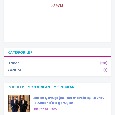
Ak WEB
KATEGORILER
Haber
(1510)
YAZILIM
(2)
POPÜLER
SON AÇILAN
YORUMLAR
Bakan Çavuşoğlu, Rus mevkidaşı Lavrov
ile Ankara'da görüştü!
Haziran 08, 2022