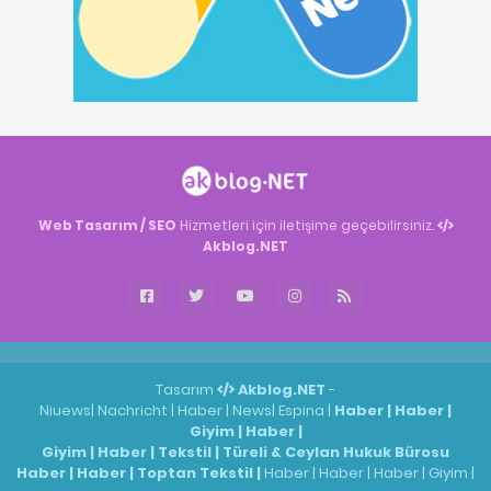
Web Tasarım / SEO
Hizmetleri için iletişime geçebilirsiniz.
Akblog.NET
Akblog.NET
Haber
Haber
ingilizce
Tasarım
Akblog.NET
-
Niuews
|
Nachricht
|
Haber
|
News
|
Espina
|
Haber
|
Haber
|
Giyim
|
Haber
|
Giyim
|
Haber
|
Tekstil
|
Türeli & Ceylan Hukuk Bürosu
Haber
|
Haber
|
Toptan Tekstil
|
Haber
|
Haber
|
Haber
|
Giyim
|