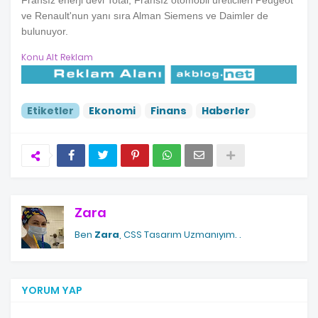
Fransız enerji devi Total, Fransız otomobil üreticileri Peugeot
ve Renault'nun yanı sıra Alman Siemens ve Daimler de
bulunuyor.
Konu Alt Reklam
Etiketler
Ekonomi
Finans
Haberler
Zara
Ben
Zara
, CSS Tasarım Uzmanıyım.
.
YORUM YAP