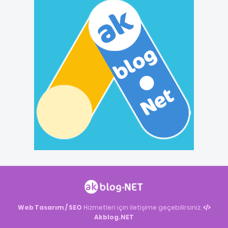
Web Tasarım / SEO
Hizmetleri için iletişime geçebilirsiniz.
Akblog.NET