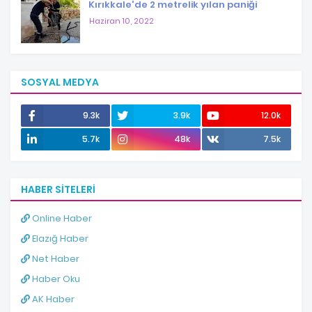
Kırıkkale'de 2 metrelik yılan paniği
Haziran 10, 2022
SOSYAL MEDYA
9.3k
3.9k
12.0k
5.7k
48k
7.5k
HABER SITELERI
Online Haber
Elazığ Haber
Net Haber
Haber Oku
AK Haber