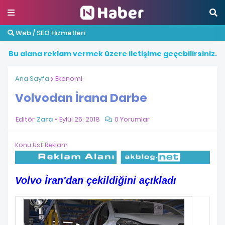
Web / SEO Hizmetleri
B
u
a
l
a
n
a
r
e
k
l
a
m
v
e
r
m
e
k
ü
z
e
r
e
i
l
e
t
i
ş
i
m
e
g
e
ç
e
b
i
l
i
r
s
i
n
i
z
.
Ana Sayfa
Ekonomi
Volvodan İrana Darbe
Editör
Zara
Eylül 25, 2018
0 Yorumlar
Konu Üst Reklam
Volvo İran'dan çekildiğini açıkladı