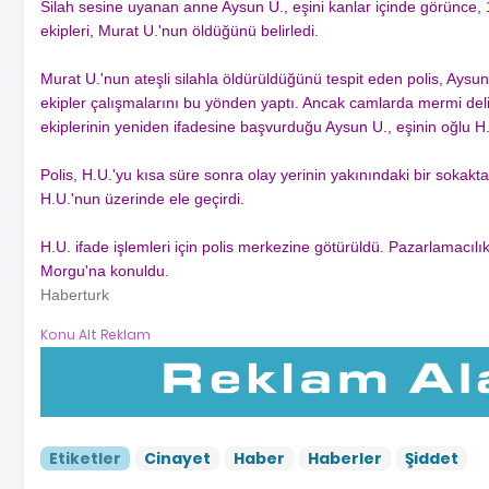
Silah sesine uyanan anne Aysun U., eşini kanlar içinde görünce, 1
ekipleri, Murat U.'nun öldüğünü belirledi.
Murat U.'nun ateşli silahla öldürüldüğünü tespit eden polis, Aysu
ekipler çalışmalarını bu yönden yaptı. Ancak camlarda mermi de
ekiplerinin yeniden ifadesine başvurduğu Aysun U., eşinin oğlu H
Polis, H.U.'yu kısa süre sonra olay yerinin yakınındaki bir sokakt
H.U.'nun üzerinde ele geçirdi.
H.U. ifade işlemleri için polis merkezine götürüldü. Pazarlamacı
Morgu'na konuldu.
Haberturk
Konu Alt Reklam
Etiketler
Cinayet
Haber
Haberler
Şiddet