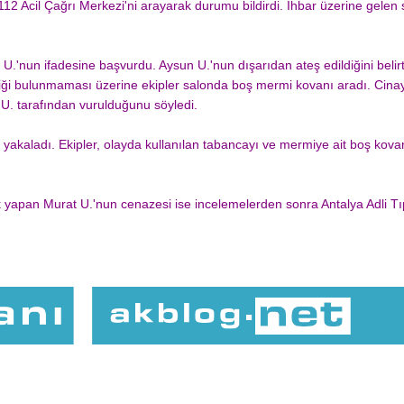
12 Acil Çağrı Merkezi'ni arayarak durumu bildirdi. İhbar üzerine gelen 
n U.'nun ifadesine başvurdu. Aysun U.'nun dışarıdan ateş edildiğini beli
liği bulunmaması üzerine ekipler salonda boş mermi kovanı aradı. Cina
.U. tarafından vurulduğunu söyledi.
a yakaladı. Ekipler, olayda kullanılan tabancayı ve mermiye ait boş kova
lık yapan Murat U.'nun cenazesi ise incelemelerden sonra Antalya Adli 