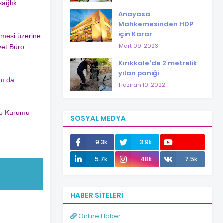
sağlık
Anayasa
Mahkemesinden HDP
için Karar
rtmesi üzerine
Mart 09, 2023
yet Büro
Kırıkkale'de 2 metrelik
yılan paniği
nı da
Haziran 10, 2022
Tıp Kurumu
SOSYAL MEDYA
9.3k
3.9k
12.0k
5.7k
48k
7.5k
HABER SITELERI
Online Haber