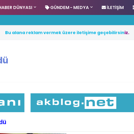
HABER DÜNYASI
GÜNDEM - MEDYA
İLETIŞIM
B
u
a
l
a
n
a
r
e
k
l
a
m
v
e
r
m
e
k
ü
z
e
r
e
i
l
e
t
i
ş
i
m
e
g
e
ç
e
b
i
l
i
r
s
i
n
i
z
.
dü
rdü