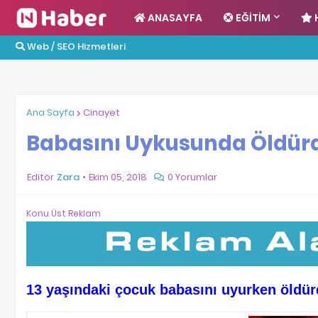
ANASAYFA
EĞITIM
Web / SEO Hizmetleri
Ana Sayfa
Cinayet
Babasını Uykusunda Öldür
Editör
Zara
Ekim 05, 2018
0 Yorumlar
Konu Üst Reklam
13 yaşındaki çocuk babasını uyurken öldü