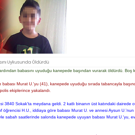
ını Uykusunda Öldürdü
n ardından babasını uyuduğu kanepede başından vurarak öldürdü. Boş k
siyle babası Murat U.'yu (41), kanepede uyuduğu sırada tabancayla başı
olis ekiplerince yakalandı.
esi 3840 Sokak'ta meydana geldi. 2 katlı binanın üst katındaki dairede 
ınıf öğrencisi H.U., iddiaya göre babası Murat U. ve annesi Aysun U.'nun 
isiyle sabah saatlerinde salonda kanepede uyuyan babası Murat U.'yu, 