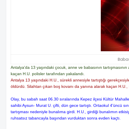
Babas
Antalya'da 13 yaşındaki çocuk, anne ve babasının tartışmasını
kaçan H.U. polisler tarafından yakalandı.
Antalya 13 yaşındaki H.U., sürekli annesiyle tartıştığı gerekçe
öldürdü. Silahtan çıkan boş kovanı da yanına alarak kaçan H.U., p
Olay, bu sabah saat 06.30 sıralarında Kepez ilçesi Kültür Mahall
sahibi Aysun- Murat U. çifti, dün gece tartıştı. Ortaokul 4'üncü s
tartışması nedeniyle bunalıma girdi. H.U., girdiği bunalımın etk
ruhsatsız tabancayla başından vurduktan sonra evden kaçtı.