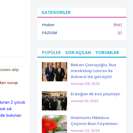
KATEGORILER
Haber
(1510)
YAZILIM
(2)
POPÜLER
SON AÇILAN
YORUMLAR
Bakan Çavuşoğlu, Rus
ovanı alıp
mevkidaşı Lavrov ile
Ankara'da görüştü!
ndan vurup
Haziran 08, 2022
Erdoğan ilk kez paylaştı
Haziran 10, 2022
oturan 2 çocuk
sık sık
evde bulunan
Ihlamurlu Hibiskus
Çayının Bazı Faydaları
Haziran 22, 2024