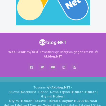
Web Tasarım / SEO
Hizmetleri için iletişime geçebilirsiniz.
Akblog.NET
Akblog.NET
Haber
Haber
ingilizce
Tasarım
Akblog.NET
-
Niuews
|
Nachricht
|
Haber
|
News
|
Espina
|
Haber
|
Haber
|
Giyim
|
Haber
|
Giyim
|
Haber
|
Tekstil
|
Türeli & Ceylan Hukuk Bürosu
Haber
|
Haber
|
Toptan Tekstil
|
Haber
|
Haber
|
Haber
|
Giyim
|