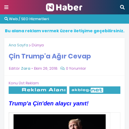
Web / SEO Hizmetleri
B
u
a
l
a
n
a
r
e
k
l
a
m
v
e
r
m
e
k
ü
z
e
r
e
i
l
e
t
i
ş
i
m
e
g
e
ç
e
b
i
l
i
r
s
i
n
i
z
.
Ana Sayfa
Dünya
Çin Trump'a Ağır Cevap
Editör
Zara
Ekim 26, 2018
0 Yorumlar
Konu Üst Reklam
Trump'a Çin'den alaycı yanıt!