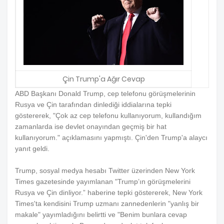
Çin Trump'a Ağır Cevap
ABD Başkanı Donald Trump, cep telefonu görüşmelerinin
Rusya ve Çin tarafından dinlediği iddialarına tepki
göstererek, "Çok az cep telefonu kullanıyorum, kullandığım
zamanlarda ise devlet onayından geçmiş bir hat
kullanıyorum." açıklamasını yapmıştı. Çin'den Trump'a alaycı
yanıt geldi.
Trump, sosyal medya hesabı Twitter üzerinden New York
Times gazetesinde yayımlanan "Trump’ın görüşmelerini
Rusya ve Çin dinliyor.” haberine tepki göstererek, New York
Times'ta kendisini Trump uzmanı zannedenlerin "yanlış bir
makale" yayımladığını belirtti ve "Benim bunlara cevap