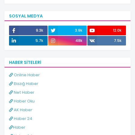
SOSYAL MEDYA
9.3k
3.9k
12.0k
5.7k
48k
7.5k
HABER SITELERI
Online Haber
Elazığ Haber
Net Haber
Haber Oku
AK Haber
Haber 24
Haber