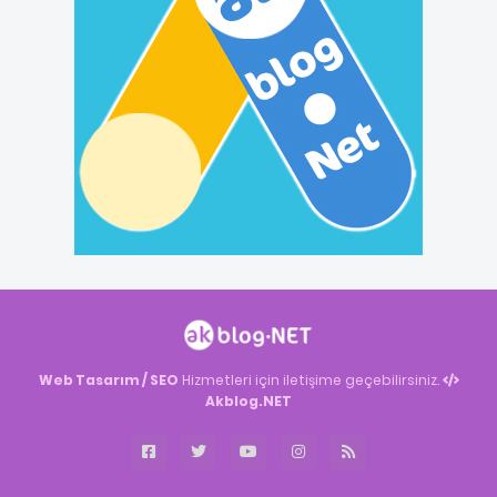
Web Tasarım / SEO
Hizmetleri için iletişime geçebilirsiniz.
Akblog.NET