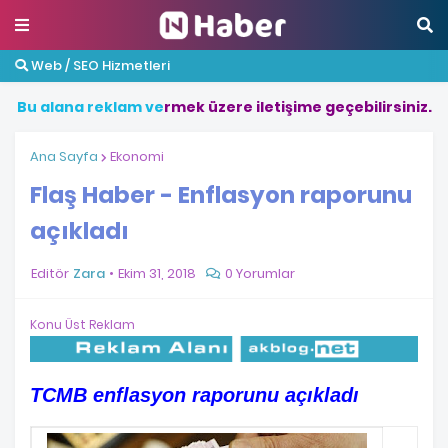
Web / SEO Hizmetleri
B
u
a
l
a
n
a
r
e
k
l
a
m
v
e
r
m
e
k
ü
z
e
r
e
i
l
e
t
i
ş
i
m
e
g
e
ç
e
b
i
l
i
r
s
i
n
i
z
.
Ana Sayfa
Ekonomi
Flaş Haber - Enflasyon raporunu
açıkladı
Editör
Zara
Ekim 31, 2018
0 Yorumlar
Konu Üst Reklam
TCMB enflasyon raporunu açıkladı