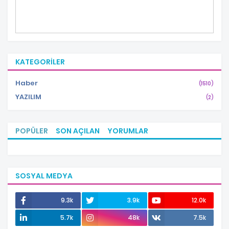
KATEGORILER
Haber
(1510)
YAZILIM
(2)
POPÜLER
SON AÇILAN
YORUMLAR
SOSYAL MEDYA
9.3k
3.9k
12.0k
5.7k
48k
7.5k