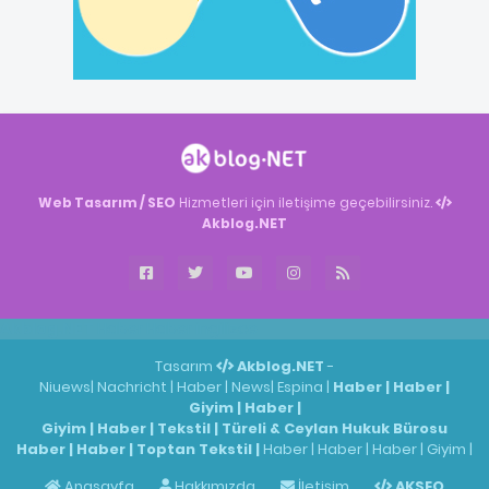
Web Tasarım / SEO
Hizmetleri için iletişime geçebilirsiniz.
Akblog.NET
Akblog.NET
Haber
Haber
ingilizce
Tasarım
Akblog.NET
-
Niuews
|
Nachricht
|
Haber
|
News
|
Espina
|
Haber
|
Haber
|
Giyim
|
Haber
|
Giyim
|
Haber
|
Tekstil
|
Türeli & Ceylan Hukuk Bürosu
Haber
|
Haber
|
Toptan Tekstil
|
Haber
|
Haber
|
Haber
|
Giyim
|
Anasayfa
Hakkımızda
İletişim
AKSEO