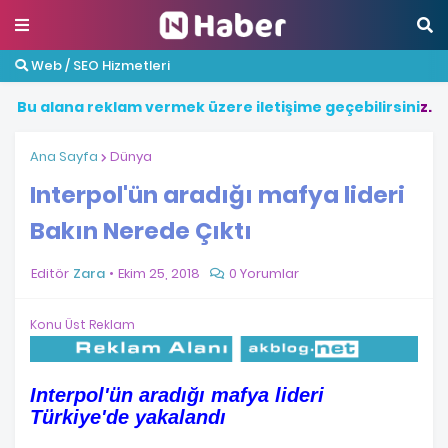
Web / SEO Hizmetleri
B
u
a
l
a
n
a
r
e
k
l
a
m
v
e
r
m
e
k
ü
z
e
r
e
i
l
e
t
i
ş
i
m
e
g
e
ç
e
b
i
l
i
r
s
i
n
i
z
.
Ana Sayfa
Dünya
Interpol'ün aradığı mafya lideri
Bakın Nerede Çıktı
Editör
Zara
Ekim 25, 2018
0 Yorumlar
Konu Üst Reklam
Interpol'ün aradığı mafya lideri
Türkiye'de yakalandı