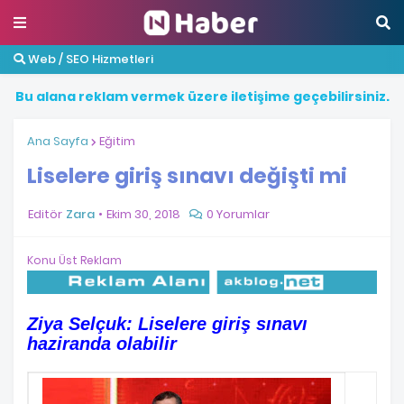
Web / SEO Hizmetleri
B
u
a
l
a
n
a
r
e
k
l
a
m
v
e
r
m
e
k
ü
z
e
r
e
i
l
e
t
i
ş
i
m
e
g
e
ç
e
b
i
l
i
r
s
i
n
i
z
.
Ana Sayfa
Eğitim
Liselere giriş sınavı değişti mi
Editör
Zara
Ekim 30, 2018
0 Yorumlar
Konu Üst Reklam
Ziya Selçuk: Liselere giriş sınavı
haziranda olabilir