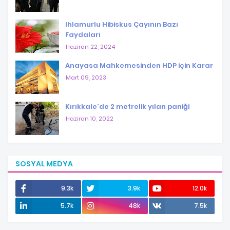
Ihlamurlu Hibiskus Çayının Bazı
Faydaları
Haziran 22, 2024
Anayasa Mahkemesinden HDP için Karar
Mart 09, 2023
Kırıkkale'de 2 metrelik yılan paniği
Haziran 10, 2022
SOSYAL MEDYA
9.3k
3.9k
12.0k
5.7k
48k
7.5k