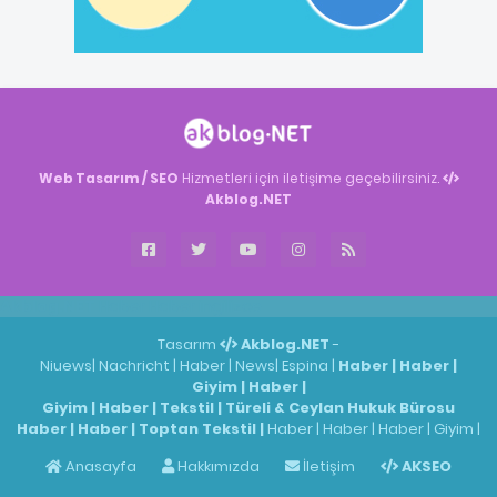
Web Tasarım / SEO
Hizmetleri için iletişime geçebilirsiniz.
Akblog.NET
Akblog.NET
Haber
Haber
ingilizce
Tasarım
Akblog.NET
-
Niuews
|
Nachricht
|
Haber
|
News
|
Espina
|
Haber
|
Haber
|
Giyim
|
Haber
|
Giyim
|
Haber
|
Tekstil
|
Türeli & Ceylan Hukuk Bürosu
Haber
|
Haber
|
Toptan Tekstil
|
Haber
|
Haber
|
Haber
|
Giyim
|
Anasayfa
Hakkımızda
İletişim
AKSEO