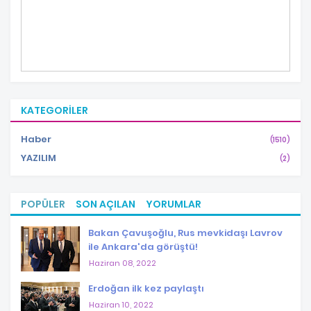
KATEGORILER
Haber
(1510)
YAZILIM
(2)
POPÜLER
SON AÇILAN
YORUMLAR
Bakan Çavuşoğlu, Rus mevkidaşı Lavrov
ile Ankara'da görüştü!
Haziran 08, 2022
Erdoğan ilk kez paylaştı
Haziran 10, 2022