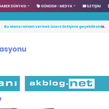
HABER DÜNYASI
GÜNDEM - MEDYA
İLETIŞIM
B
u
a
l
a
n
a
r
e
k
l
a
m
v
e
r
m
e
k
ü
z
e
r
e
i
l
e
t
i
ş
i
m
e
g
e
ç
e
b
i
l
i
r
s
i
n
i
z
.
rasyonu
!