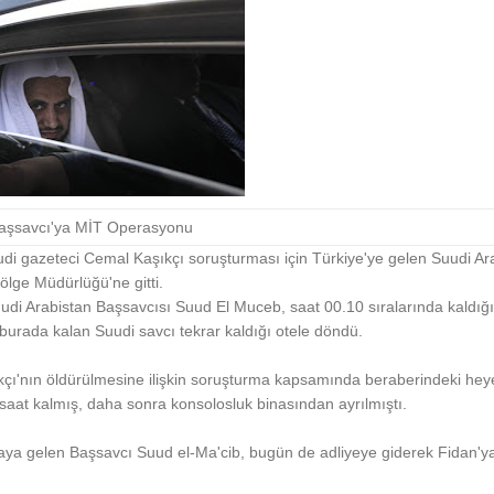
aşsavcı'ya MİT Operasyonu
di gazeteci Cemal Kaşıkçı soruşturması için Türkiye'ye gelen Suudi Ar
ölge Müdürlüğü'ne gitti.
udi Arabistan Başsavcısı Suud El Muceb, saat 00.10 sıralarında kaldığı 
burada kalan Suudi savcı tekrar kaldığı otele döndü.
çı'nın öldürülmesine ilişkin soruşturma kapsamında beraberindeki heye
 saat kalmış, daha sonra konsolosluk binasından ayrılmıştı.
raya gelen Başsavcı Suud el-Ma'cib, bugün de adliyeye giderek Fidan'ya