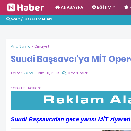
ANASAYFA
EĞITIM
Web / SEO Hizmetleri
Ana Sayfa
Cinayet
Suudi Başsavcı'ya MİT Ope
Editör
Zara
Ekim 31, 2018
0 Yorumlar
Konu Üst Reklam
Suudi Başsavcıdan gece yarısı MİT ziyareti