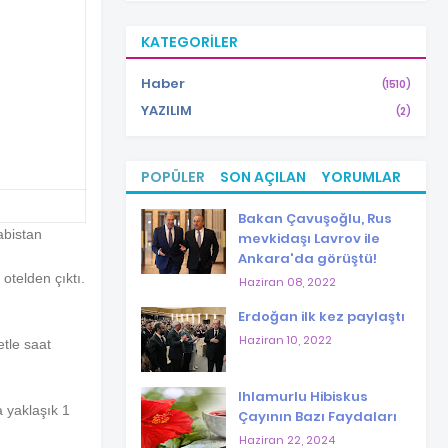
KATEGORILER
Haber
(1510)
YAZILIM
(2)
POPÜLER
SON AÇILAN
YORUMLAR
Bakan Çavuşoğlu, Rus
abistan
mevkidaşı Lavrov ile
Ankara'da görüştü!
otelden çıktı.
Haziran 08, 2022
Erdoğan ilk kez paylaştı
Haziran 10, 2022
tle saat
Ihlamurlu Hibiskus
 yaklaşık 1
Çayının Bazı Faydaları
Haziran 22, 2024