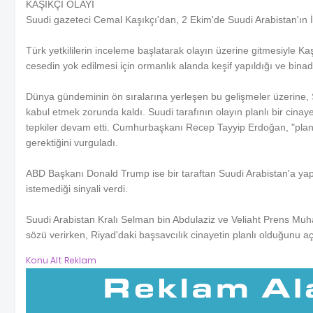
KAŞIKÇI OLAYI
Suudi gazeteci Cemal Kaşıkçı'dan, 2 Ekim'de Suudi Arabistan'ın 
Türk yetkililerin inceleme başlatarak olayın üzerine gitmesiyle Ka
cesedin yok edilmesi için ormanlık alanda keşif yapıldığı ve binadak
Dünya gündeminin ön sıralarına yerleşen bu gelişmeler üzerine,
kabul etmek zorunda kaldı. Suudi tarafının olayın planlı bir cin
tepkiler devam etti. Cumhurbaşkanı Recep Tayyip Erdoğan, "planlı 
gerektiğini vurguladı.
ABD Başkanı Donald Trump ise bir taraftan Suudi Arabistan'a yaptırı
istemediği sinyali verdi.
Suudi Arabistan Kralı Selman bin Abdulaziz ve Veliaht Prens Mu
sözü verirken, Riyad'daki başsavcılık cinayetin planlı olduğunu aç
Konu Alt Reklam