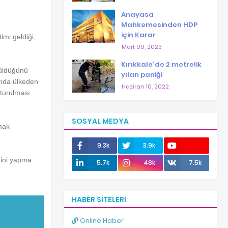
Anayasa
Mahkemesinden HDP
için Karar
imi geldiği,
Mart 09, 2023
Kırıkkale'de 2 metrelik
rüldüğünü
yılan paniği
yıda ülkeden
Haziran 10, 2022
şturulması
SOSYAL MEDYA
zmak
9.3k
3.9k
ğini yapma
12.0k
5.7k
48k
7.5k
HABER SITELERI
Online Haber