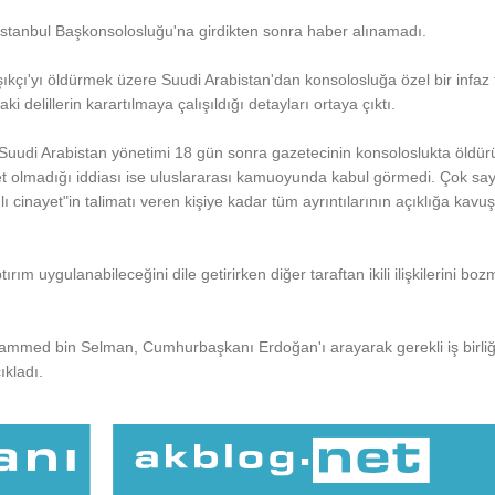
İstanbul Başkonsolosluğu'na girdikten sonra haber alınamadı.
şıkçı'yı öldürmek üzere Suudi Arabistan'dan konsolosluğa özel bir infaz t
i delillerin karartılmaya çalışıldığı detayları ortaya çıktı.
 Suudi Arabistan yönetimi 18 gün sonra gazetecinin konsoloslukta öldü
ayet olmadığı iddiası ise uluslararası kamuoyunda kabul görmedi. Çok sa
cinayet"in talimatı veren kişiye kadar tüm ayrıntılarının açıklığa kavu
m uygulanabileceğini dile getirirken diğer taraftan ikili ilişkilerini bo
hammed bin Selman, Cumhurbaşkanı Erdoğan'ı arayarak gerekli iş birli
ıkladı.