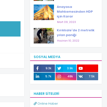
Anayasa
Mahkemesinden HDP
için Karar
Mart 09, 2023
Kırıkkale'de 2 metrelik
yılan paniği
Haziran 10, 2022
SOSYAL MEDYA
9.3k
3.9k
12.0k
5.7k
48k
7.5k
HABER SITELERI
Online Haber