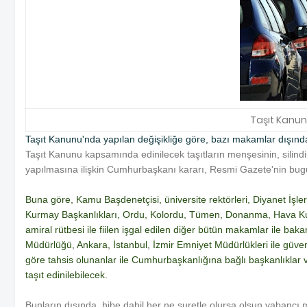
Taşıt Kanun
Taşıt Kanunu'nda yapılan değişikliğe göre, bazı makamlar dışın
Taşıt Kanunu kapsamında edinilecek taşıtların menşesinin, silindir 
yapılmasına ilişkin Cumhurbaşkanı kararı, Resmi Gazete'nin bug
Buna göre, Kamu Başdenetçisi, üniversite rektörleri, Diyanet İş
Kurmay Başkanlıkları, Ordu, Kolordu, Tümen, Donanma, Hava Kuv
amiral rütbesi ile fiilen işgal edilen diğer bütün makamlar ile b
Müdürlüğü, Ankara, İstanbul, İzmir Emniyet Müdürlükleri ile g
göre tahsis olunanlar ile Cumhurbaşkanlığına bağlı başkanlıklar ve
taşıt edinilebilecek.
Bunların dışında, hibe dahil her ne suretle olursa olsun yabancı 