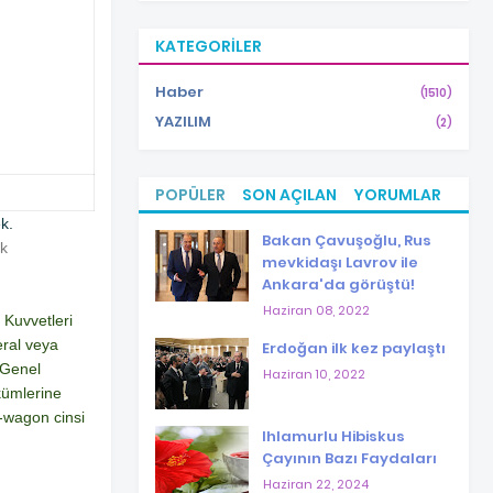
KATEGORILER
Haber
(1510)
YAZILIM
(2)
POPÜLER
SON AÇILAN
YORUMLAR
k.
Bakan Çavuşoğlu, Rus
ik
mevkidaşı Lavrov ile
Ankara'da görüştü!
Haziran 08, 2022
 Kuvvetleri
eral veya
Erdoğan ilk kez paylaştı
t Genel
Haziran 10, 2022
ükümlerine
n-wagon cinsi
Ihlamurlu Hibiskus
Çayının Bazı Faydaları
Haziran 22, 2024