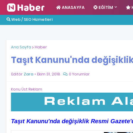
ANASAYFA
EĞITIM
Web / SEO Hizmetleri
Ana Sayfa
Haber
Taşıt Kanunu'nda değişikli
Editör
Zara
Ekim 31, 2018
0 Yorumlar
Konu Üst Reklam
Taşıt Kanunu'nda değişiklik Resmi Gazete'