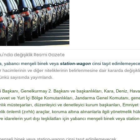
u'nda değişiklik Resmi Gazete
da, yabancı menşeli binek veya
station-wagon
cinsi taşıt edinilemeyece
hacimlerinin ve diğer niteliklerinin belirlenmesine dair kararda değişikl
ünkü sayısında yayımlandı.
leri Başkanı, Genelkurmay 2. Başkanı ve başkanlıkları, Kara, Deniz, Hava
vet ve Yurt İçi Bölge Komutanlıkları, Jandarma Genel Komutanı, gen
akanlık müsteşarları, düzenleyici ve denetleyici kurum başkanları, Emniye
üvenlik önlemli (zırhlı) araçlar, koruma altına alınanlarla ilgili yönetmelik h
 idarelerin yurt dışı teşkilatları için yabancı menşeli binek veya statio
menşeli binek veya station-wagon cinsi taşıt edinilemeyecek.