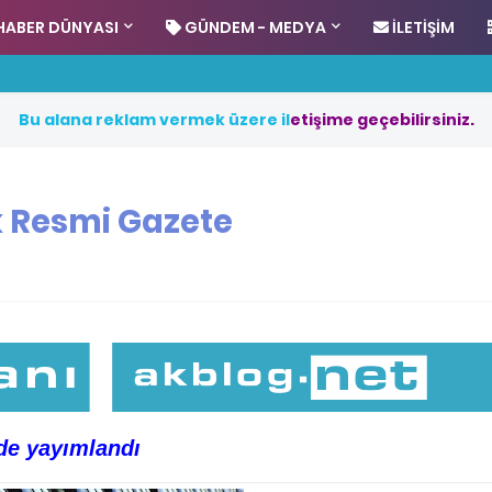
HABER DÜNYASI
GÜNDEM - MEDYA
İLETIŞIM
B
u
a
l
a
n
a
r
e
k
l
a
m
v
e
r
m
e
k
ü
z
e
r
e
i
l
e
t
i
ş
i
m
e
g
e
ç
e
b
i
l
i
r
s
i
n
i
z
.
k Resmi Gazete
de yayımlandı