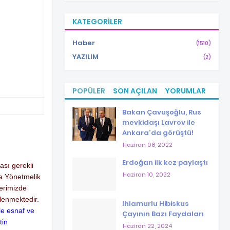
KATEGORILER
Haber
(1510)
YAZILIM
(2)
POPÜLER
SON AÇILAN
YORUMLAR
Bakan Çavuşoğlu, Rus
mevkidaşı Lavrov ile
Ankara'da görüştü!
Haziran 08, 2022
Erdoğan ilk kez paylaştı
ası gerekli
Haziran 10, 2022
da Yönetmelik
lerimizde
irlenmektedir.
Ihlamurlu Hibiskus
le esnaf ve
Çayının Bazı Faydaları
tin
Haziran 22, 2024