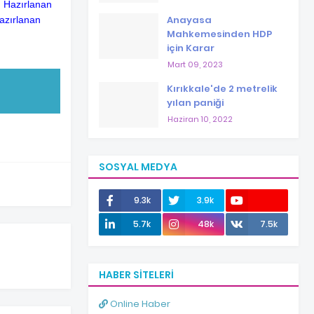
. Hazırlanan
Anayasa
hazırlanan
Mahkemesinden HDP
için Karar
Mart 09, 2023
Kırıkkale'de 2 metrelik
yılan paniği
Haziran 10, 2022
SOSYAL MEDYA
9.3k
3.9k
12.0k
5.7k
48k
7.5k
HABER SITELERI
Online Haber