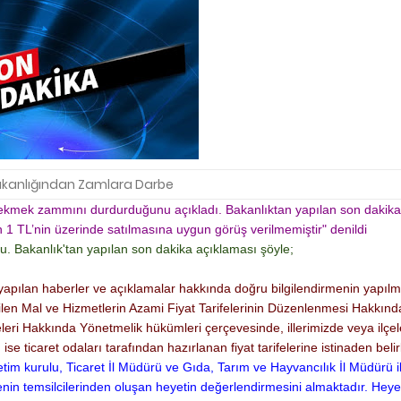
akanlığından Zamlara Darbe
ik ekmek zammını durdurduğunu açıkladı. Bakanlıktan yapılan son dakika
1 TL’nin üzerinde satılmasına uygun görüş verilmemiştir" denildi
. Bakanlık'tan yapılan son dakika açıklaması şöyle;
 yapılan haberler ve açıklamalar hakkında doğru bilgilendirmenin yapılm
etilen Mal ve Hizmetlerin Azami Fiyat Tarifelerinin Düzenlenmesi Hakkın
feleri Hakkında Yönetmelik hükümleri çerçevesinde, illerimizde veya ilçe
in ise ticaret odaları tarafından hazırlanan fiyat tarifelerine istinaden bel
etim kurulu, Ticaret İl Müdürü ve Gıda, Tarım ve Hayvancılık İl Müdürü i
diyenin temsilcilerinden oluşan heyetin değerlendirmesini almaktadır. Heye