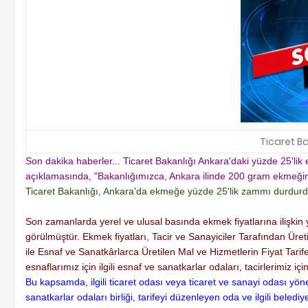
Ticaret B
Son dakika haberler... Ticaret Bakanlığı Ankara'daki yüzde 25'l
açıklamasında, "Bakanlığımızca, Ankara ilinde 200 gram ekmeğin 
Ticaret Bakanlığı, Ankara'da ekmeğe yüzde 25'lik zammı durdurdu
Son zamanlarda yerel ve ulusal basında ekmek fiyatlarına ilişkin
görülmüştür. Ekmek fiyatları, Tacir ve Sanayiciler Tarafından Ür
ile Esnaf ve Sanatkârlarca Üretilen Mal ve Hizmetlerin Fiyat Tari
esnaflarımız için ilgili esnaf ve sanatkarlar odaları, tacirlerimiz iç
Bu kapsamda, ilgili ticaret odası veya ticaret ve sanayi odası yön
sanatkarlar odaları birliği, tarifeyi düzenleyen oda ve ilgili bele