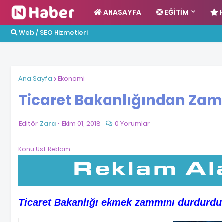
ANASAYFA
EĞITIM
Web / SEO Hizmetleri
Ana Sayfa
Ekonomi
Ticaret Bakanlığından Zam
Editör
Zara
Ekim 01, 2018
0 Yorumlar
Konu Üst Reklam
Ticaret Bakanlığı ekmek zammını durdurdu