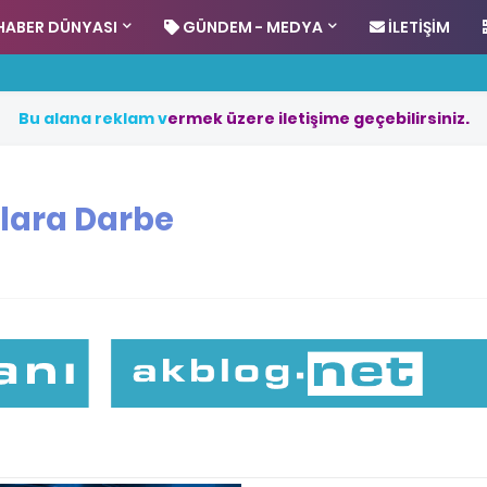
HABER DÜNYASI
GÜNDEM - MEDYA
İLETIŞIM
B
u
a
l
a
n
a
r
e
k
l
a
m
v
e
r
m
e
k
ü
z
e
r
e
i
l
e
t
i
ş
i
m
e
g
e
ç
e
b
i
l
i
r
s
i
n
i
z
.
lara Darbe