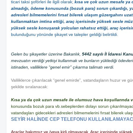
ticari taksi şoförleri ile ilgili olarak;
kısa ve çok uzun mesafe ya 
almadığı, ödeme konusunda (bozuk para) sorun çıkardığı, yaba
adresleri bilmemelerini fırsat bilerek ulaşım güzergahını uzat
kullanmaktan imtina ettiği, araç içerisinde yüksek sesle müzi
yüksek sesle konuşarak yolcuları rahatsız ettiği, araç içerisin
bulunduğunu yönünde şikayet ve talepler geldiği belirtildi.
Gelen bu şikayetler üzerine Bakanlık,
5442 sayılı İl İdaresi Ka
mevzuatın verdiği yetkiyi kullanmak ve bunların yüklediği ödevleri 
istinaden, valiliklere “genel emir” çıkarma talimatı verdi.
Valiliklerce çıkarılacak “genel emirde”, vatandaşların huzur ve güven
şekilde sıralanacak:
Kısa ya da çok uzun mesafe ile olumsuz hava koşullarında 
konusunda bozuk para vb.sebeplerden dolayı sorun çıkarılmayacak.
vatandaşları gidecekleri adresleri bilmemelerini fırsat bilerek u
SEYİR HALİNDE CEP TELEFONU KULLANILAMAYA
Araçlar bakımsız ve /veya kirli olmayacak. Araç içerisinde yüksek