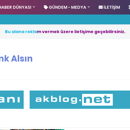
HABER DÜNYASI
GÜNDEM - MEDYA
İLETIŞIM
B
u
a
l
a
n
a
r
e
k
l
a
m
v
e
r
m
e
k
ü
z
e
r
e
i
l
e
t
i
ş
i
m
e
g
e
ç
e
b
i
l
i
r
s
i
n
i
z
.
nk Alsın