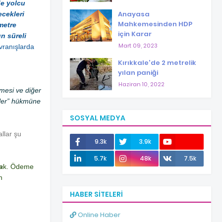
de yolcu
Anayasa
ecekleri
Mahkemesinden HDP
metre
için Karar
n süreli
Mart 09, 2023
vranışlarda
Kırıkkale'de 2 metrelik
yılan paniği
Haziran 10, 2022
mesi ve diğer
erler” hükmüne
SOSYAL MEDYA
allar şu
9.3k
3.9k
12.0k
5.7k
48k
7.5k
a
k. Ödeme
n
HABER SITELERI
Online Haber