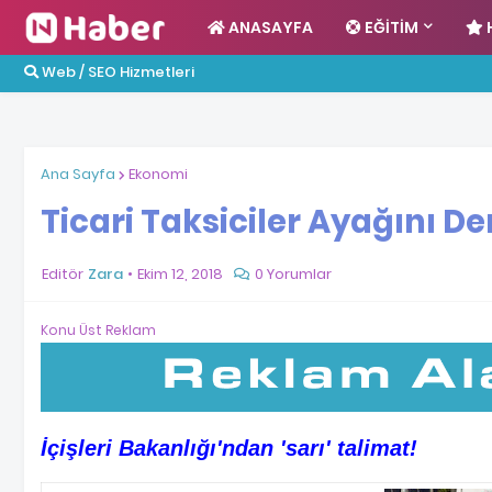
ANASAYFA
EĞITIM
Web / SEO Hizmetleri
Ana Sayfa
Ekonomi
Ticari Taksiciler Ayağını De
Editör
Zara
Ekim 12, 2018
0 Yorumlar
Konu Üst Reklam
İçişleri Bakanlığı'ndan 'sarı' talimat!