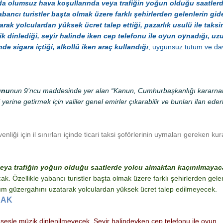
da olumsuz hava koşullarında veya trafiğin yoğun olduğu saatler
ncı turistler başta olmak üzere farklı şehirlerden gelenlerin gid
arak yolculardan yüksek ücret talep ettiği, pazarlık usulü ile taksi
k dinlediği, seyir halinde iken cep telefonu ile oyun oynadığı, uzu
de sigara içtiği, alkollü iken araç kullandığı
, uygunsuz tutum ve da
nunu
nun 9’ncu maddesinde yer alan “Kanun, Cumhurbaşkanlığı kararna
yerine getirmek için valiler genel emirler çıkarabilir ve bunları ilan ed
liği için il sınırları içinde ticari taksi şoförlerinin uymaları gereken kur
veya trafiğin yoğun olduğu saatlerde yolcu almaktan kaçınılmayac
 Özellikle yabancı turistler başta olmak üzere farklı şehirlerden gele
laşım güzergahını uzatarak yolculardan yüksek ücret talep edilmeyecek.
CAK
 sesle müzik dinlenilmeyecek. Seyir halindeyken cep telefonu ile oyun