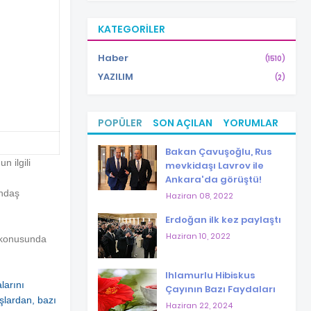
KATEGORILER
Haber
(1510)
YAZILIM
(2)
POPÜLER
SON AÇILAN
YORUMLAR
Bakan Çavuşoğlu, Rus
n ilgili
mevkidaşı Lavrov ile
Ankara'da görüştü!
andaş
Haziran 08, 2022
Erdoğan ilk kez paylaştı
Haziran 10, 2022
a konusunda
Ihlamurlu Hibiskus
larını
Çayının Bazı Faydaları
şlardan, bazı
Haziran 22, 2024