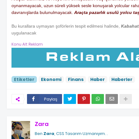
oynanmayacak, uzun süreli yüksek sesle konuşarak yolcular raha
davranışlarda bulunulmayacak.
Araçta pazarlık usulü yolcu ta
Bu kurallara uymayan şoförlerin tespit edilmesi halinde,
Kabahat
uygulanacak
Konu Alt Reklam
Etiketler
Ekonomi
Finans
Haber
Haberler
Paylaş
Zara
Ben
Zara
, CSS Tasarım Uzmanıyım.
.