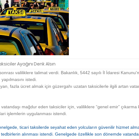
aksiciler Ayağını Denk Alsın
r sonrası valiliklere talimat verdi. Bakanlık, 5442 sayılı İl İdaresi Kanunu'nu
yapılmasını istedi.
n, fazla ücret almak için güzergahı uzatan taksicilerle ilgili artan vat
vatandaşı mağdur eden taksiciler için, valiliklere “genel emir” çıkarm
ari işlemlerin uygulanması istendi.
enelgede, ticari taksilerde seyahat eden yolcuların güvenilir hizmet alma
 tedbirlerin alınması istendi. Genelgede özellikle son dönemde vatanda