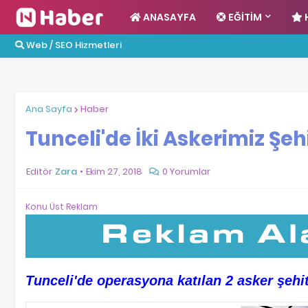
ANASAYFA
EĞITIM
Web / SEO Hizmetleri
Ana Sayfa
Haber
Tunceli'de İki Askerimiz Şeh
Editör
Zara
Ekim 27, 2018
0 Yorumlar
Konu Üst Reklam
Tunceli'de operasyona katılan 2 asker şehi