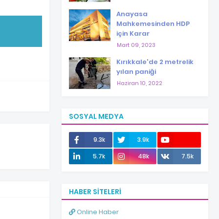
Anayasa
Mahkemesinden HDP
için Karar
Mart 09, 2023
Kırıkkale'de 2 metrelik
yılan paniği
Haziran 10, 2022
SOSYAL MEDYA
9.3k
3.9k
12.0k
5.7k
48k
7.5k
HABER SITELERI
Online Haber