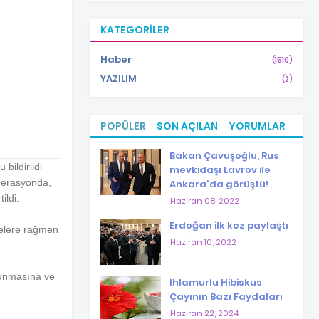
KATEGORILER
Haber
(1510)
YAZILIM
(2)
POPÜLER
SON AÇILAN
YORUMLAR
Bakan Çavuşoğlu, Rus
bildirildi
mevkidaşı Lavrov ile
operasyonda,
Ankara'da görüştü!
ildi.
Haziran 08, 2022
Erdoğan ilk kez paylaştı
lelere rağmen
Haziran 10, 2022
ulunmasına ve
Ihlamurlu Hibiskus
Çayının Bazı Faydaları
Haziran 22, 2024