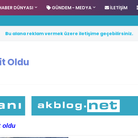
HABER DÜNYASI
GÜNDEM - MEDYA
İLETIŞIM
B
u
a
l
a
n
a
r
e
k
l
a
m
v
e
r
m
e
k
ü
z
e
r
e
i
l
e
t
i
ş
i
m
e
g
e
ç
e
b
i
l
i
r
s
i
n
i
z
.
it Oldu
t oldu