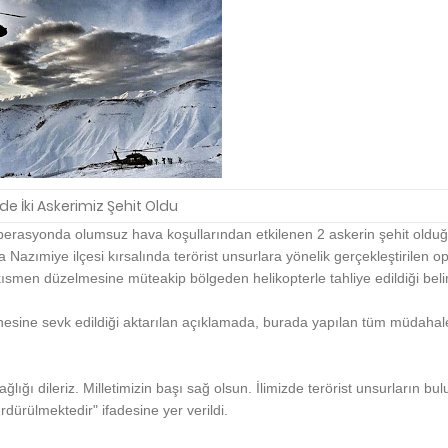
de İki Askerimiz Şehit Oldu
operasyonda olumsuz hava koşullarından etkilenen 2 askerin şehit olduğu 
 Nazımiye ilçesi kırsalında terörist unsurlara yönelik gerçekleştirilen 
kısmen düzelmesine müteakip bölgeden helikopterle tahliye edildiği belirt
tanesine sevk edildiği aktarılan açıklamada, burada yapılan tüm müdaha
ğlığı dileriz. Milletimizin başı sağ olsun. İlimizde terörist unsurların b
ürdürülmektedir" ifadesine yer verildi.