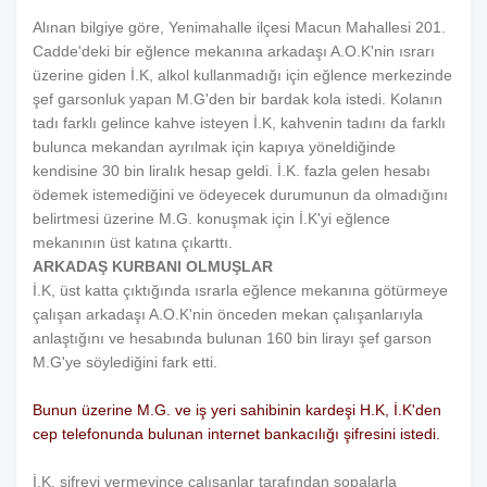
Alınan bilgiye göre, Yenimahalle ilçesi Macun Mahallesi 201.
Cadde'deki bir eğlence mekanına arkadaşı A.O.K'nin ısrarı
üzerine giden İ.K, alkol kullanmadığı için eğlence merkezinde
şef garsonluk yapan M.G'den bir bardak kola istedi. Kolanın
tadı farklı gelince kahve isteyen İ.K, kahvenin tadını da farklı
bulunca mekandan ayrılmak için kapıya yöneldiğinde
kendisine 30 bin liralık hesap geldi. İ.K. fazla gelen hesabı
ödemek istemediğini ve ödeyecek durumunun da olmadığını
belirtmesi üzerine M.G. konuşmak için İ.K'yi eğlence
mekanının üst katına çıkarttı.
ARKADAŞ KURBANI OLMUŞLAR
İ.K, üst katta çıktığında ısrarla eğlence mekanına götürmeye
çalışan arkadaşı A.O.K'nin önceden mekan çalışanlarıyla
anlaştığını ve hesabında bulunan 160 bin lirayı şef garson
M.G'ye söylediğini fark etti.
Bunun üzerine M.G. ve iş yeri sahibinin kardeşi H.K, İ.K'den
cep telefonunda bulunan internet bankacılığı şifresini istedi.
İ.K. şifreyi vermeyince çalışanlar tarafından sopalarla