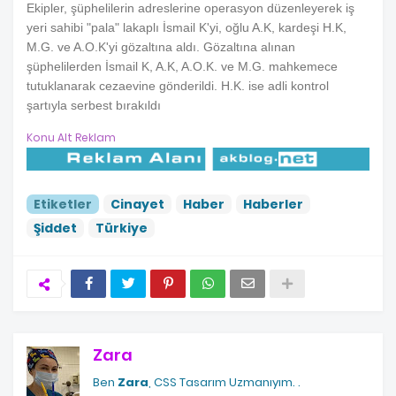
Ekipler, şüphelilerin adreslerine operasyon düzenleyerek iş
yeri sahibi "pala" lakaplı İsmail K'yi, oğlu A.K, kardeşi H.K,
M.G. ve A.O.K'yi gözaltına aldı. Gözaltına alınan
şüphelilerden İsmail K, A.K, A.O.K. ve M.G. mahkemece
tutuklanarak cezaevine gönderildi. H.K. ise adli kontrol
şartıyla serbest bırakıldı
Konu Alt Reklam
Etiketler
Cinayet
Haber
Haberler
Şiddet
Türkiye
Zara
Ben
Zara
, CSS Tasarım Uzmanıyım.
.