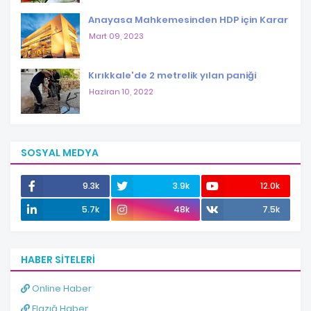
Anayasa Mahkemesinden HDP için Karar
Mart 09, 2023
Kırıkkale'de 2 metrelik yılan paniği
Haziran 10, 2022
SOSYAL MEDYA
9.3k
3.9k
12.0k
5.7k
48k
7.5k
HABER SITELERI
Online Haber
Elazığ Haber