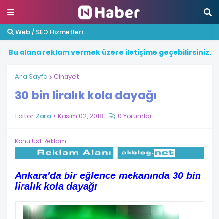
Web / SEO Hizmetleri
B
u
a
l
a
n
a
r
e
k
l
a
m
v
e
r
m
e
k
ü
z
e
r
e
i
l
e
t
i
ş
i
m
e
g
e
ç
e
b
i
l
i
r
s
i
n
i
z
.
Ana Sayfa
Cinayet
30 bin liralık kola dayağı
Editör
Zara
Kasım 02, 2018
0 Yorumlar
Konu Üst Reklam
Ankara'da bir eğlence mekanında 30 bin
liralık kola dayağı