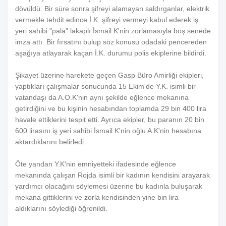
dövüldü. Bir süre sonra şifreyi alamayan saldırganlar, elektrik
vermekle tehdit edince İ.K. şifreyi vermeyi kabul ederek iş
yeri sahibi "pala" lakaplı İsmail K'nin zorlamasıyla boş senede
imza attı. Bir fırsatını bulup söz konusu odadaki pencereden
aşağıya atlayarak kaçan İ.K. durumu polis ekiplerine bildirdi.
Şikayet üzerine harekete geçen Gasp Büro Amirliği ekipleri,
yaptıkları çalışmalar sonucunda 15 Ekim'de Y.K. isimli bir
vatandaşı da A.O.K'nin aynı şekilde eğlence mekanına
getirdiğini ve bu kişinin hesabından toplamda 29 bin 400 lira
havale ettiklerini tespit etti. Ayrıca ekipler, bu paranın 20 bin
600 lirasını iş yeri sahibi İsmail K'nin oğlu A.K'nin hesabına
aktardıklarını belirledi.
Öte yandan Y.K'nin emniyetteki ifadesinde eğlence
mekanında çalışan Rojda isimli bir kadının kendisini arayarak
yardımcı olacağını söylemesi üzerine bu kadınla buluşarak
mekana gittiklerini ve zorla kendisinden yine bin lira
aldıklarını söylediği öğrenildi.