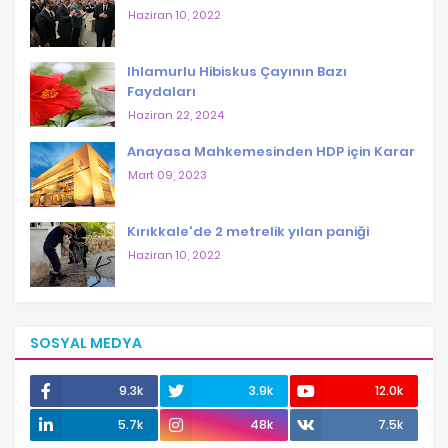
Haziran 10, 2022
Ihlamurlu Hibiskus Çayının Bazı
Faydaları
Haziran 22, 2024
Anayasa Mahkemesinden HDP için Karar
Mart 09, 2023
Kırıkkale'de 2 metrelik yılan paniği
Haziran 10, 2022
SOSYAL MEDYA
9.3k
3.9k
12.0k
5.7k
48k
7.5k