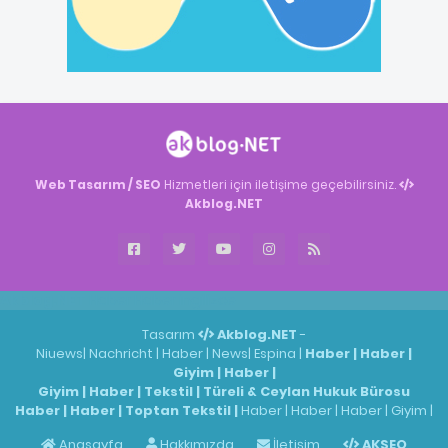
Web Tasarım / SEO
Hizmetleri için iletişime geçebilirsiniz.
Akblog.NET
Akblog.NET
Haber
Haber
ingilizce
Tasarım
Akblog.NET
-
Niuews
|
Nachricht
|
Haber
|
News
|
Espina
|
Haber
|
Haber
|
Giyim
|
Haber
|
Giyim
|
Haber
|
Tekstil
|
Türeli & Ceylan Hukuk Bürosu
Haber
|
Haber
|
Toptan Tekstil
|
Haber
|
Haber
|
Haber
|
Giyim
|
Anasayfa
Hakkımızda
İletişim
AKSEO