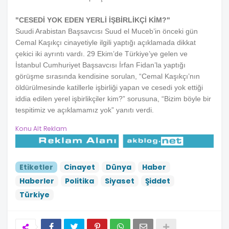
"CESEDİ YOK EDEN YERLİ İŞBİRLİKÇİ KİM?"
Suudi Arabistan Başsavcısı Suud el Muceb’in önceki gün
Cemal Kaşıkçı cinayetiyle ilgili yaptığı açıklamada dikkat
çekici iki ayrıntı vardı. 29 Ekim’de Türkiye’ye gelen ve
İstanbul Cumhuriyet Başsavcısı İrfan Fidan’la yaptığı
görüşme sırasında kendisine sorulan, “Cemal Kaşıkçı’nın
öldürülmesinde katillerle işbirliği yapan ve cesedi yok ettiği
iddia edilen yerel işbirlikçiler kim?” sorusuna, “Bizim böyle bir
tespitimiz ve açıklamamız yok” yanıtı verdi.
Konu Alt Reklam
Etiketler
Cinayet
Dünya
Haber
Haberler
Politika
Siyaset
Şiddet
Türkiye