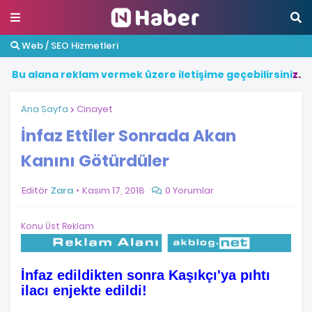
Web / SEO Hizmetleri
B
u
a
l
a
n
a
r
e
k
l
a
m
v
e
r
m
e
k
ü
z
e
r
e
i
l
e
t
i
ş
i
m
e
g
e
ç
e
b
i
l
i
r
s
i
n
i
z
.
Ana Sayfa
Cinayet
İnfaz Ettiler Sonrada Akan
Kanını Götürdüler
Editör
Zara
Kasım 17, 2018
0 Yorumlar
Konu Üst Reklam
İnfaz edildikten sonra Kaşıkçı'ya pıhtı
ilacı enjekte edildi!