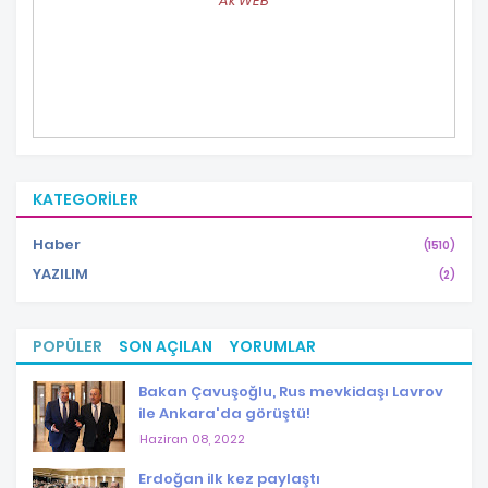
Ak WEB
KATEGORILER
Haber
(1510)
YAZILIM
(2)
POPÜLER
SON AÇILAN
YORUMLAR
Bakan Çavuşoğlu, Rus mevkidaşı Lavrov
ile Ankara'da görüştü!
Haziran 08, 2022
Erdoğan ilk kez paylaştı