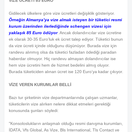
VİZE ÜCRETİ 85 EURO
Gidilecek ülkelere göre vize ücretleri değişiklik gösteriyor.
Örneğin Almanya’ya vize almak isteyen bir tüketici resmi
kurum üzerinden ilerlediğinde schengen vizesi için
yaklaşık 85 Euro ödüyor
. Ancak dolandırıcılar vize ücretine
ek olarak 30-35 Euro’luk ek ücret talep ediyor. Tüketici bunun
da vize ücreti içinde olduğunu düşünüyor. Burada vize için
randevu alınmış olsa da tüketici fazladan ödediği paradan
haberdar olmuyor. Hiç randevu almayan dolandırıcılar ise
hem vize ücretini hem de hizmet bedelini almış oluyor.
Burada tüketiciden alınan ücret ise 120 Euro’ya kadar çıkıyor.
VİZE VEREN KURUMLAR BELLİ
Bazı tur şirketinin vize departmanlarında çalışan uzmanlar,
tüketicilerin vize alırken nelere dikkat etmeleri gerektiği
konusunda şunları söyledi:
"Konsoloslukların anlaşmalı olduğu resmi danışma kurumları,
İDATA, Vfs Global, As Vize, Bls International, Tls Contact ve