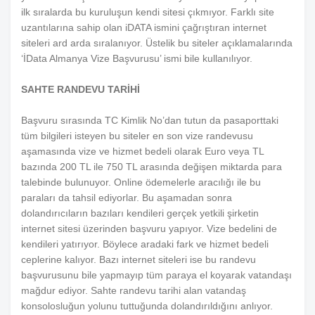
ilk sıralarda bu kuruluşun kendi sitesi çıkmıyor. Farklı site
uzantılarına sahip olan iDATA ismini çağrıştıran internet
siteleri ard arda sıralanıyor. Üstelik bu siteler açıklamalarında
‘İData Almanya Vize Başvurusu’ ismi bile kullanılıyor.
SAHTE RANDEVU TARİHİ
Başvuru sırasında TC Kimlik No’dan tutun da pasaporttaki
tüm bilgileri isteyen bu siteler en son vize randevusu
aşamasında vize ve hizmet bedeli olarak Euro veya TL
bazında 200 TL ile 750 TL arasında değişen miktarda para
talebinde bulunuyor. Online ödemelerle aracılığı ile bu
paraları da tahsil ediyorlar. Bu aşamadan sonra
dolandırıcıların bazıları kendileri gerçek yetkili şirketin
internet sitesi üzerinden başvuru yapıyor. Vize bedelini de
kendileri yatırıyor. Böylece aradaki fark ve hizmet bedeli
ceplerine kalıyor. Bazı internet siteleri ise bu randevu
başvurusunu bile yapmayıp tüm paraya el koyarak vatandaşı
mağdur ediyor. Sahte randevu tarihi alan vatandaş
konsolosluğun yolunu tuttuğunda dolandırıldığını anlıyor.