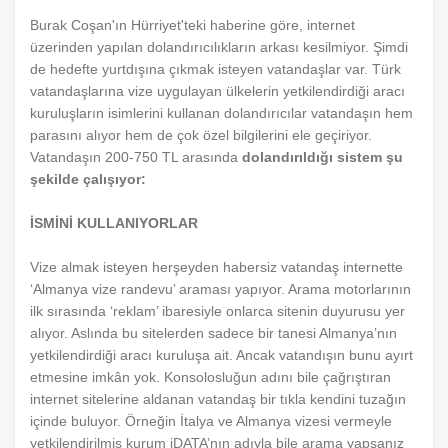
Burak Coşan'ın Hürriyet'teki haberine göre, internet
üzerinden yapılan dolandırıcılıkların arkası kesilmiyor. Şimdi
de hedefte yurtdışına çıkmak isteyen vatandaşlar var. Türk
vatandaşlarına vize uygulayan ülkelerin yetkilendirdiği aracı
kuruluşların isimlerini kullanan dolandırıcılar vatandaşın hem
parasını alıyor hem de çok özel bilgilerini ele geçiriyor.
Vatandaşın 200-750 TL arasında
dolandırıldığı sistem şu
şekilde çalışıyor:
İSMİNİ KULLANIYORLAR
Vize almak isteyen herşeyden habersiz vatandaş internette
‘Almanya vize randevu’ araması yapıyor. Arama motorlarının
ilk sırasında ‘reklam’ ibaresiyle onlarca sitenin duyurusu yer
alıyor. Aslında bu sitelerden sadece bir tanesi Almanya’nın
yetkilendirdiği aracı kuruluşa ait. Ancak vatandışın bunu ayırt
etmesine imkân yok. Konsolosluğun adını bile çağrıştıran
internet sitelerine aldanan vatandaş bir tıkla kendini tuzağın
içinde buluyor. Örneğin İtalya ve Almanya vizesi vermeyle
yetkilendirilmiş kurum iDATA’nın adıyla bile arama yapsanız