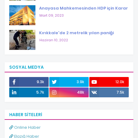
Anayasa Mahkemesinden HDP için Karar
Mart 09, 2023
Kırıkkale'de 2 metrelik yılan paniği
Haziran 10, 2022
SOSYAL MEDYA
9.3k
3.9k
12.0k
5.7k
48k
7.5k
HABER SITELERI
Online Haber
Elazığ Haber