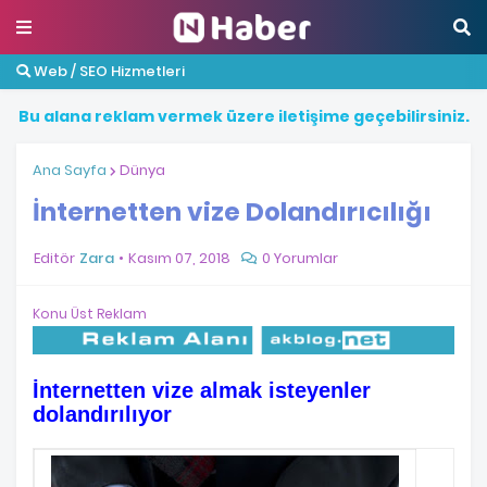
Web / SEO Hizmetleri
B
u
a
l
a
n
a
r
e
k
l
a
m
v
e
r
m
e
k
ü
z
e
r
e
i
l
e
t
i
ş
i
m
e
g
e
ç
e
b
i
l
i
r
s
i
n
i
z
.
Ana Sayfa
Dünya
İnternetten vize Dolandırıcılığı
Editör
Zara
Kasım 07, 2018
0 Yorumlar
Konu Üst Reklam
İnternetten vize almak isteyenler
dolandırılıyor