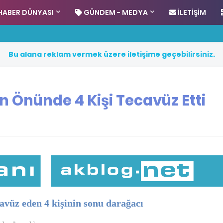
HABER DÜNYASI
GÜNDEM - MEDYA
İLETIŞIM
B
u
a
l
a
n
a
r
e
k
l
a
m
v
e
r
m
e
k
ü
z
e
r
e
i
l
e
t
i
ş
i
m
e
g
e
ç
e
b
i
l
i
r
s
i
n
i
z
.
n Önünde 4 Kişi Tecavüz Etti
avüz eden 4 kişinin sonu darağacı