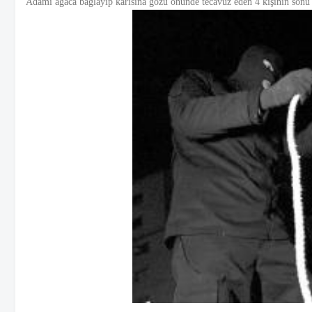
Adamı ağaca bağlayıp karısına gözü önünde tecavüz eden 4 kişinin sonu 