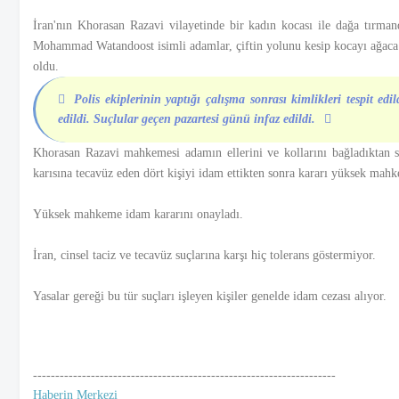
İran'nın Khorasan Razavi vilayetinde bir kadın kocası ile dağa tır
Mohammad Watandoost isimli adamlar, çiftin yolunu kesip kocayı ağaca b
oldu.
Polis ekiplerinin yaptığı çalışma sonrası kimlikleri tespit 
edildi. Suçlular geçen pazartesi günü infaz edildi.
Khorasan Razavi mahkemesi adamın ellerini ve kollarını bağladıktan 
karısına tecavüz eden dört kişiyi idam ettikten sonra kararı yüksek mah
Yüksek mahkeme idam kararını onayladı.
İran, cinsel taciz ve tecavüz suçlarına karşı hiç tolerans göstermiyor.
Yasalar gereği bu tür suçları işleyen kişiler genelde idam cezası alıyor.
--------------------------------------------------------------------
Haberin Merkezi