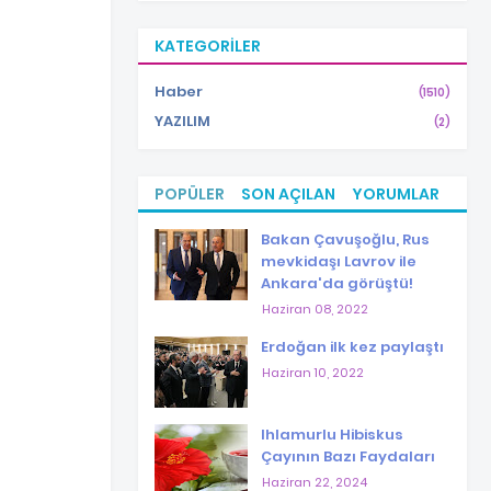
KATEGORILER
Haber
(1510)
YAZILIM
(2)
POPÜLER
SON AÇILAN
YORUMLAR
Bakan Çavuşoğlu, Rus
mevkidaşı Lavrov ile
Ankara'da görüştü!
Haziran 08, 2022
Erdoğan ilk kez paylaştı
Haziran 10, 2022
Ihlamurlu Hibiskus
Çayının Bazı Faydaları
Haziran 22, 2024