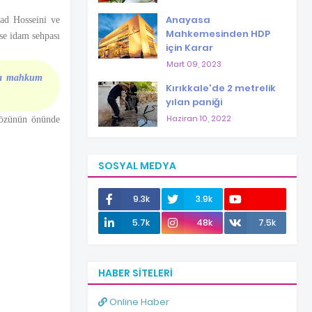
Anayasa
ad Hosseini ve
Mahkemesinden HDP
se idam sehpası
için Karar
Mart 09, 2023
dama mahkum
Kırıkkale'de 2 metrelik
yılan paniği
Haziran 10, 2022
 gözünün önünde
SOSYAL MEDYA
9.3k
3.9k
12.0k
5.7k
48k
7.5k
HABER SITELERI
Online Haber