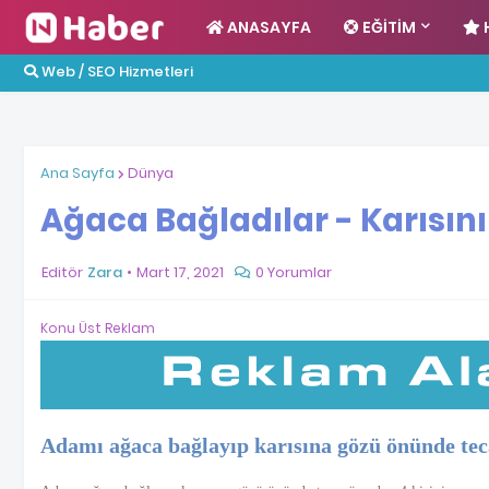
ANASAYFA
EĞITIM
Web / SEO Hizmetleri
Ana Sayfa
Dünya
Ağaca Bağladılar - Karısını
Editör
Zara
Mart 17, 2021
0 Yorumlar
Konu Üst Reklam
Adamı ağaca bağlayıp karısına gözü önünde tec