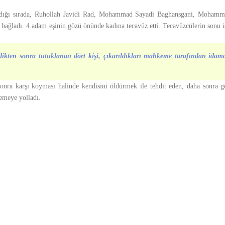
mandığı sırada, Ruhollah Javidi Rad, Mohammad Sayadi Baghansgani, Mohamm
ağladı. 4 adam eşinin gözü önünde kadına tecavüz etti. Tecavüzcülerin sonu i
edildikten sonra tutuklanan dört kişi, çıkarıldıkları mahkeme tarafından i
sonra karşı koyması halinde kendisini öldürmek ile tehdit eden, daha sonra
kemeye yolladı.