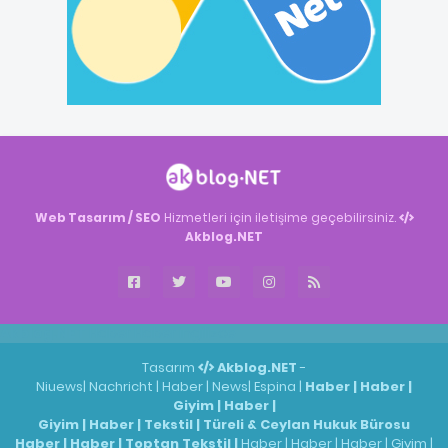
Web Tasarım / SEO
Hizmetleri için iletişime geçebilirsiniz.
Akblog.NET
Akblog.NET
Haber
Haber
ingilizce
Tasarım
Akblog.NET
-
Niuews
|
Nachricht
|
Haber
|
News
|
Espina
|
Haber
|
Haber
|
Giyim
|
Haber
|
Giyim
|
Haber
|
Tekstil
|
Türeli & Ceylan Hukuk Bürosu
Haber
|
Haber
|
Toptan Tekstil
|
Haber
|
Haber
|
Haber
|
Giyim
|