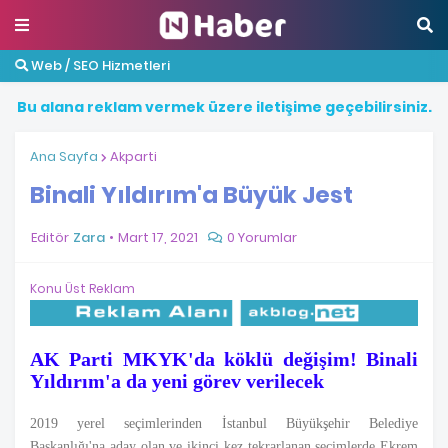
Web / SEO Hizmetleri
B
u
a
l
a
n
a
r
e
k
l
a
m
v
e
r
m
e
k
ü
z
e
r
e
i
l
e
t
i
ş
i
m
e
g
e
ç
e
b
i
l
i
r
s
i
n
i
z
.
Ana Sayfa
Akparti
Binali Yıldırım'a Büyük Jest
Editör
Zara
Mart 17, 2021
0 Yorumlar
Konu Üst Reklam
AK Parti MKYK'da köklü değişim! Binali
Yıldırım'a da yeni görev verilecek
2019 yerel seçimlerinden İstanbul Büyükşehir Belediye
Başkanlığı'na aday olan ve ikinci kez tekrarlanan seçimlerde Ekrem