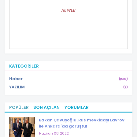
Ak WEB
KATEGORILER
Haber
(1510)
YAZILIM
(2)
POPÜLER
SON AÇILAN
YORUMLAR
Bakan Çavuşoğlu, Rus mevkidaşı Lavrov
ile Ankara'da görüştü!
Haziran 08, 2022