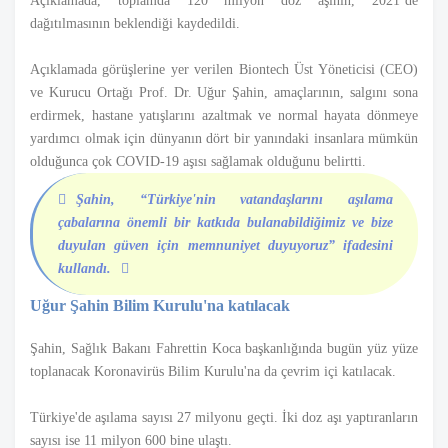
Açıklamada, toplamda 120 milyon doz aşının, 2021’de
dağıtılmasının beklendiği kaydedildi.
Açıklamada görüşlerine yer verilen Biontech Üst Yöneticisi (CEO)
ve Kurucu Ortağı Prof. Dr. Uğur Şahin, amaçlarının, salgını sona
erdirmek, hastane yatışlarını azaltmak ve normal hayata dönmeye
yardımcı olmak için dünyanın dört bir yanındaki insanlara mümkün
olduğunca çok COVID-19 aşısı sağlamak olduğunu belirtti.
Şahin, “
Türkiye'nin vatandaşlarını aşılama
çabalarına önemli bir katkıda bulanabildiğimiz ve bize
duyulan güven için memnuniyet duyuyoruz
” ifadesini
kullandı.
Uğur Şahin Bilim Kurulu'na katılacak
Şahin, Sağlık Bakanı Fahrettin Koca başkanlığında bugün yüz yüze
toplanacak Koronavirüs Bilim Kurulu'na da çevrim içi katılacak.
Türkiye'de aşılama sayısı 27 milyonu geçti. İki doz aşı yaptıranların
sayısı ise 11 milyon 600 bine ulaştı.