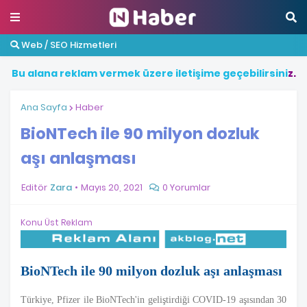
Web / SEO Hizmetleri
B
u
a
l
a
n
a
r
e
k
l
a
m
v
e
r
m
e
k
ü
z
e
r
e
i
l
e
t
i
ş
i
m
e
g
e
ç
e
b
i
l
i
r
s
i
n
i
z
.
Ana Sayfa
Haber
BioNTech ile 90 milyon dozluk
aşı anlaşması
Editör
Zara
Mayıs 20, 2021
0 Yorumlar
Konu Üst Reklam
BioNTech ile 90 milyon dozluk aşı anlaşması
Türkiye, Pfizer ile BioNTech'in geliştirdiği COVID-19 aşısından 30