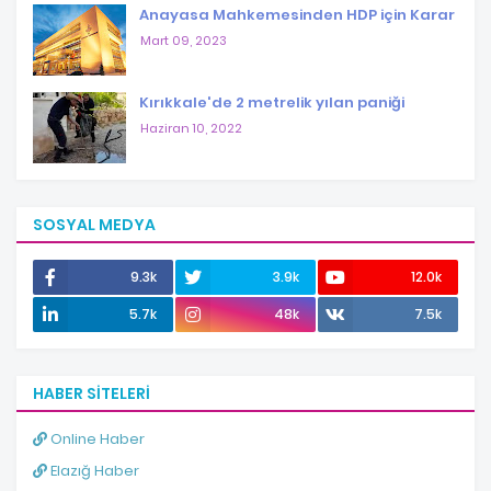
Anayasa Mahkemesinden HDP için Karar
Mart 09, 2023
Kırıkkale'de 2 metrelik yılan paniği
Haziran 10, 2022
SOSYAL MEDYA
9.3k
3.9k
12.0k
5.7k
48k
7.5k
HABER SITELERI
Online Haber
Elazığ Haber