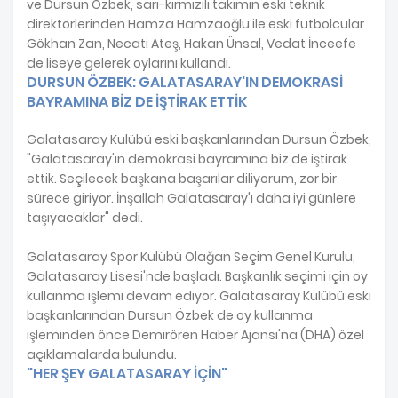
ve Dursun Özbek, sarı-kırmızılı takımın eski teknik
direktörlerinden Hamza Hamzaoğlu ile eski futbolcular
Gökhan Zan, Necati Ateş, Hakan Ünsal, Vedat İnceefe
de liseye gelerek oylarını kullandı.
DURSUN ÖZBEK: GALATASARAY'IN DEMOKRASİ
BAYRAMINA BİZ DE İŞTİRAK ETTİK
Galatasaray Kulübü eski başkanlarından Dursun Özbek,
"Galatasaray'ın demokrasi bayramına biz de iştirak
ettik. Seçilecek başkana başarılar diliyorum, zor bir
sürece giriyor. İnşallah Galatasaray'ı daha iyi günlere
taşıyacaklar" dedi.
Galatasaray Spor Kulübü Olağan Seçim Genel Kurulu,
Galatasaray Lisesi'nde başladı. Başkanlık seçimi için oy
kullanma işlemi devam ediyor. Galatasaray Kulübü eski
başkanlarından Dursun Özbek de oy kullanma
işleminden önce Demirören Haber Ajansı'na (DHA) özel
açıklamalarda bulundu.
"HER ŞEY GALATASARAY İÇİN"