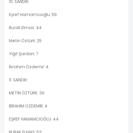
10. SANDIK:
Eşref Hamamcıoğlu: 59
Burak Elmas: 44
Metin Öztürk: 25
Yiğit Şardan: 7
İbrahim Özdemir: 4
11. SANDIK:
METİN ÖZTÜRK: 30
İBRAHİM ÖZDEMİR: 4
EŞREF HAMAMCIOĞLU: 44
BURAK ELMAS: 53