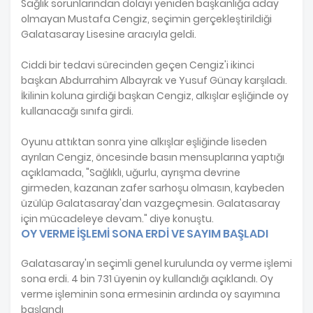
Sağlık sorunlarından dolayı yeniden başkanlığa aday
olmayan Mustafa Cengiz, seçimin gerçekleştirildiği
Galatasaray Lisesine aracıyla geldi.
Ciddi bir tedavi sürecinden geçen Cengiz'i ikinci
başkan Abdurrahim Albayrak ve Yusuf Günay karşıladı.
İkilinin koluna girdiği başkan Cengiz, alkışlar eşliğinde oy
kullanacağı sınıfa girdi.
Oyunu attıktan sonra yine alkışlar eşliğinde liseden
ayrılan Cengiz, öncesinde basın mensuplarına yaptığı
açıklamada, "Sağlıklı, uğurlu, ayrışma devrine
girmeden, kazanan zafer sarhoşu olmasın, kaybeden
üzülüp Galatasaray'dan vazgeçmesin. Galatasaray
için mücadeleye devam." diye konuştu.
OY VERME İŞLEMİ SONA ERDİ VE SAYIM BAŞLADI
Galatasaray'ın seçimli genel kurulunda oy verme işlemi
sona erdi. 4 bin 731 üyenin oy kullandığı açıklandı. Oy
verme işleminin sona ermesinin ardında oy sayımına
başlandı