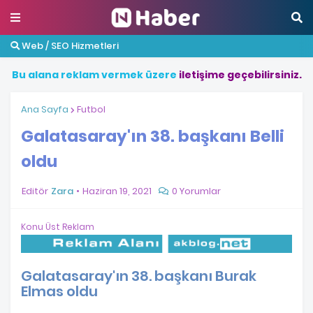
Web / SEO Hizmetleri
B
u
a
l
a
n
a
r
e
k
l
a
m
v
e
r
m
e
k
ü
z
e
r
e
i
l
e
t
i
ş
i
m
e
g
e
ç
e
b
i
l
i
r
s
i
n
i
z
.
Ana Sayfa
Futbol
Galatasaray'ın 38. başkanı Belli
oldu
Editör
Zara
Haziran 19, 2021
0 Yorumlar
Konu Üst Reklam
Galatasaray'ın 38. başkanı Burak
Elmas oldu