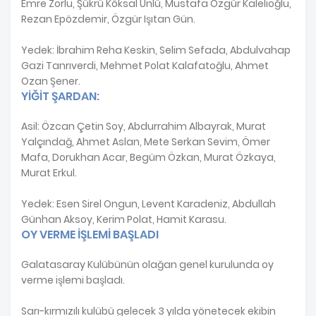
Emre Zorlu, Şükrü Köksal Ünlü, Mustafa Özgür Kalelioğlu,
Rezan Epözdemir, Özgür Işıtan Gün.
Yedek: İbrahim Reha Keskin, Selim Sefada, Abdulvahap
Gazi Tanrıverdi, Mehmet Polat Kalafatoğlu, Ahmet
Ozan Şener.
YİĞİT ŞARDAN:
Asil: Özcan Çetin Soy, Abdurrahim Albayrak, Murat
Yalçındağ, Ahmet Aslan, Mete Serkan Sevim, Ömer
Mafa, Dorukhan Acar, Begüm Özkan, Murat Özkaya,
Murat Erkul.
Yedek: Esen Sirel Ongun, Levent Karadeniz, Abdullah
Günhan Aksoy, Kerim Polat, Hamit Karasu.
OY VERME İŞLEMİ BAŞLADI
Galatasaray Kulübünün olağan genel kurulunda oy
verme işlemi başladı.
Sarı-kırmızılı kulübü gelecek 3 yılda yönetecek ekibin