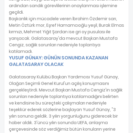
ardından sandık görevlilerinin onaylanması işlemine
geçildi.
Başkanlık için mücadele veren İbrahim Özdemir sarı,
Metin Öztürk mor, Eşref Hamamcıoğlu yeşil, Burak Elmas
kırmızı, Mehmet Yiğit Şardan ise gri oy pusulası ile
yarışacak. Galatasaray'da mevcut Başkan Mustafa
Cengiz, sağlık sorunları nedeniyle toplantıya
katılamadı.
YUSUF GÜNAY: GÜNÜN SONUNDA KAZANAN
GALATASARAY OLACAK
Galatasaray Kulübü Başkan Yardımcısı Yusuf Günay,
Olağan Seçimli Genel Kurul'un açılış konuşmasını
gerçekleştirdi. Mevcut Başkan Mustafa Cengiz'in sağlık
sorunları nedeniyle toplantıya katılamadığını belirten
ve kendisine bu süreçteki çalışmaları nedeniyle
teşekkür ederek sözlerine başlayan Yusuf Günay, "3
yılın sonuna geldik. 3 yılın yorgunluğunu giderecek bir
haber aldık. 3'üncü yılın sonunda UEFA, anlaşma
çerçevesinde söz verdiğimiz bütün konuların yerine