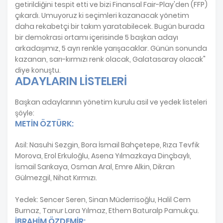
getirildiğini tespit etti ve bizi Finansal Fair-Play'den (FFP)
çıkardı. Umuyoruz ki seçimleri kazanacak yönetim
daha rekabetçi bir takım yaratabilecek. Bugün burada
bir demokrasi ortamı içerisinde 5 başkan adayı
arkadaşımız, 5 ayrı renkle yarışacaklar. Günün sonunda
kazanan, sarı-kırmızı renk olacak, Galatasaray olacak"
diye konuştu.
ADAYLARIN LİSTELERİ
Başkan adaylarının yönetim kurulu asil ve yedek listeleri
şöyle:
METİN ÖZTÜRK:
Asil: Nasuhi Sezgin, Bora İsmail Bahçetepe, Rıza Tevfik
Morova, Erol Erkuloğlu, Asena Yılmazkaya Dinçbaylı,
İsmail Sarıkaya, Osman Aral, Emre Alkin, Dikran
Gülmezgil, Nihat Kırmızı.
Yedek: Sencer Seren, Sinan Müderrisoğlu, Halil Cem
Burnaz, Tanur Lara Yılmaz, Ethem Baturalp Pamukçu.
İBRAHİM ÖZDEMİR: