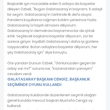
Başkanlık için mücadele eden 5 adaya da başarılar
dileyen Özbek, "Bugün Galatasaray'ın bayramı. 5 adaylı
bir seçim. Galatasaray'ın tarihinde ilk defa oluyor.
Pandemi koşullarına rağmen katılım yeterince fazla.
Galatasaray'a hayırlı olmasını diliyorum.
Galatasaray'ın demokrasi bayramına biz de iştirak
ettik. Seçilecek başkana başarılar diliyorum, zor bir
sürece giriyor. İnşallah Galatasaray'ı daha iyi günlere
taşıyacaklar. Bütün adaylara başarılar diliyorum, her
şey Galatasaray için" diye konuştu.
Öte yandan Dursun Özbek, "Gönlünüzden geçen bir
aday var mı?" soruna ise, "Kazanandan yanayım"
cevabını verdi.
GALATASARAY BAŞKANI CENGİZ, BAŞKANLIK
SEÇİMİNDE OYUNU KULLANDI
Galatasaray Kulübünde düzenlenen seçimli olağan
genel kurulda mevcut başkan Mustafa Cengiz oy
kullandı.