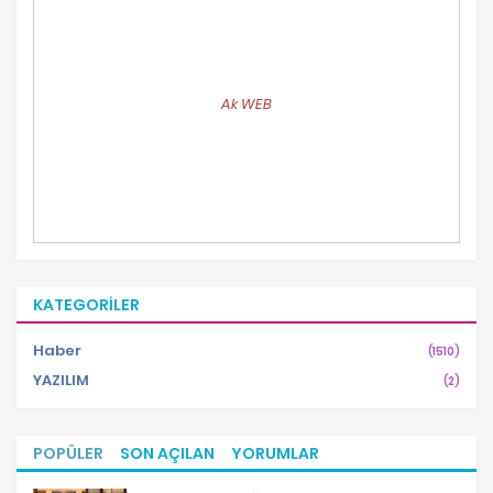
Ak WEB
KATEGORILER
Haber
(1510)
YAZILIM
(2)
POPÜLER
SON AÇILAN
YORUMLAR