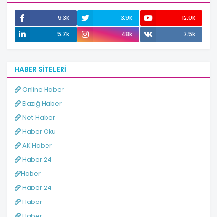
9.3k
3.9k
12.0k
5.7k
48k
7.5k
HABER SITELERI
Online Haber
Elazığ Haber
Net Haber
Haber Oku
AK Haber
Haber 24
Haber
Haber 24
Haber
Haber