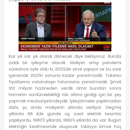
Kar yılı var yılı olarak dönecek diye bekliyoruz. Bunda
ciddi bir iyileşme olacak. Maliyet artışı pandemi
süresince öyle oldu ki, 20212de zirve yapıyor ve bu süre
içerisinde 2021’in sonuna kadar yansıtmadık. Tüketici
fiyatlarına vatandaşın faturasına yansıtmadık. Şimdi
100 milyarı hazineden verdik ama bundan sonra
hizmetin sürdürülebilirliği risk altına girdiği için bir şey
yapmak mecburiyetindeydik. İyileştirmeler yapılmadan
dahi, şu anda maliyetin altında veriliyor. Geçmiş
yıllarda 66 ilde günde üç saat elektrik kesintisi
yapılıyordu. 1980'li yıllarda, 1990'lı yıllarda da var. Bugün
elektriğin kesilmesinde oluşacak tabloya kimse hoş