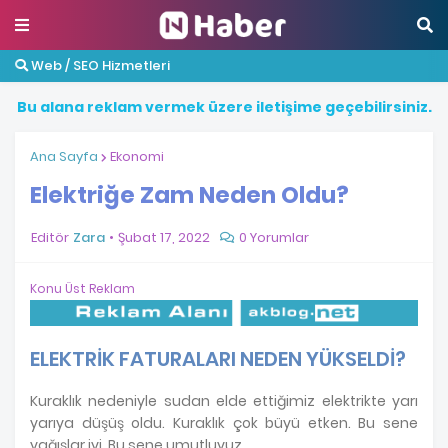
Web / SEO Hizmetleri
B
u
a
l
a
n
a
r
e
k
l
a
m
v
e
r
m
e
k
ü
z
e
r
e
i
l
e
t
i
ş
i
m
e
g
e
ç
e
b
i
l
i
r
s
i
n
i
z
.
Ana Sayfa
Ekonomi
Elektriğe Zam Neden Oldu?
Editör
Zara
Şubat 17, 2022
0 Yorumlar
Konu Üst Reklam
ELEKTRİK FATURALARI NEDEN YÜKSELDİ?
Kuraklık nedeniyle sudan elde ettiğimiz elektrikte yarı
yarıya düşüş oldu. Kuraklık çok büyü etken. Bu sene
yağışlar iyi. Bu sene umutluyuz.