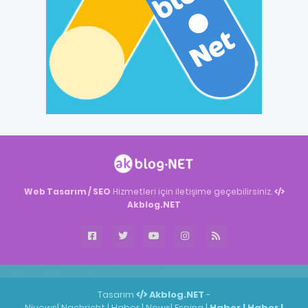
Web Tasarım / SEO
Hizmetleri için iletişime geçebilirsiniz.
Akblog.NET
Akblog.NET
Haber
Haber
ingilizce
Tasarım
Akblog.NET
-
Niuews
|
Nachricht
|
Haber
|
News
|
Espina
|
Haber
|
Haber
|