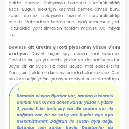
geldin demez. Dolayısıyla hizmetin sürdürülebilirliği
esas. Bugün elektriğin kesintisi demek, kimse bunu
kabul etmez dolayısıyla hizmetin sürdürülebilirliği
esastır. Vatandaşın konforunun aşağı inmemesi şart.
Faturalara yansıtılmayan toplam maliyet 100 milyar
lira.
Devlete ait üretim şirketi piyasanın yüzde 6'sını
üretiyor.
Devlet hiçbir şeyi ucuza mâl edemez.
Devlette bir işin ya sahibi yoktur ya da sahibi çoktur.
Böyle bir anlayışla siz nasıl ucuza mâl edeceksiniz.
Yanlış bir iş oldu mu kimseyi ortada bulamazsınız. Özel
sektör sineğin yağını çıkarıyor, maliyetleri azaltmak için.
Borsada oluşan fiyatlar var, oradan iskontolu
alanlar var. Orada dönen kârlar yüzde 1, yüzde
2, yüzde 3. İki türlü şey var. Bir üretim var, iki
dağıtım var, bir de satış var. Bunlar ayrı ayrı
mekanizmalar. Dağıtan ile satan aynı değil.
Satanlar için kârlar böyle. Dağıtanlar da