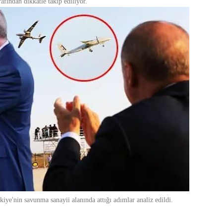
afından dikkatle takip ediliyor.
ye'nin savunma sanayii alanında attığı adımlar analiz edildi.