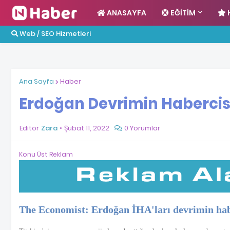
ANASAYFA
EĞITIM
Web / SEO Hizmetleri
Ana Sayfa
Haber
Erdoğan Devrimin Habercis
Editör
Zara
Şubat 11, 2022
0 Yorumlar
Konu Üst Reklam
The Economist: Erdoğan İHA'ları devrimin hab