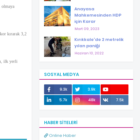
i olmaya
Anayasa
Mahkemesinden HDP
için Karar
Mart 09, 2023
ekor kırarak 3,2
Kırıkkale'de 2 metrelik
yılan paniği
Haziran 10, 2022
 ilk yerli
SOSYAL MEDYA
9.3k
3.9k
12.0k
5.7k
48k
7.5k
HABER SITELERI
Online Haber