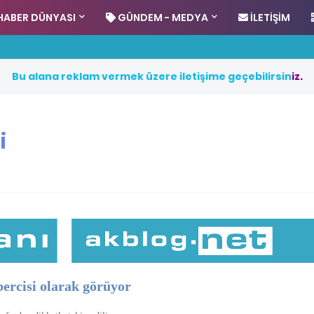
HABER DÜNYASI
GÜNDEM - MEDYA
İLETIŞIM
B
u
a
l
a
n
a
r
e
k
l
a
m
v
e
r
m
e
k
ü
z
e
r
e
i
l
e
t
i
ş
i
m
e
g
e
ç
e
b
i
l
i
r
s
i
n
i
z
.
i
ercisi olarak görüyor