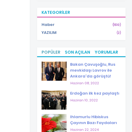
KATEGORILER
Haber
(1510)
YAZILIM
(2)
POPÜLER
SON AÇILAN
YORUMLAR
Bakan Çavuşoğlu, Rus
mevkidaşı Lavrov ile
Ankara'da görüştü!
Haziran 08, 2022
Erdoğan ilk kez paylaştı
Haziran 10, 2022
Ihlamurlu Hibiskus
Çayının Bazı Faydaları
Haziran 22, 2024