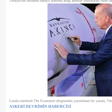
Türkiye'nin savunma sanayii alanında attığı adımlar uluslararası basın tar
Londra merkezli The Economist dergisinden yayımlanan bir yazıda, Türki
ASKERİ DEVRİMİN HABERCİSİ