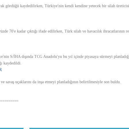
ak gördüğü kaydedilirken, Türkiye'nin kendi kendine yetecek bir silah üreticis
üzde 70'e kadar çıktığı ifade edilirken, Türk silah ve havacılık ihracatlarının r
ye'nin S/İHA dışında TCG Anadolu'yu bu yıl içinde piyasaya sürmeyi planladığı,
ğı kaydedildi.
R
i ve savaş uçaklarını da inşa etmeyi planladığının belirtilmesiyle son buldu.
----------