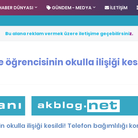
HABER DÜNYASI
GÜNDEM - MEDYA
İLETIŞIM
B
u
a
l
a
n
a
r
e
k
l
a
m
v
e
r
m
e
k
ü
z
e
r
e
i
l
e
t
i
ş
i
m
e
g
e
ç
e
b
i
l
i
r
s
i
n
i
z
.
öğrencisinin okulla ilişiği kesi
 okulla ilişiği kesildi! Telefon bağımlılığı 