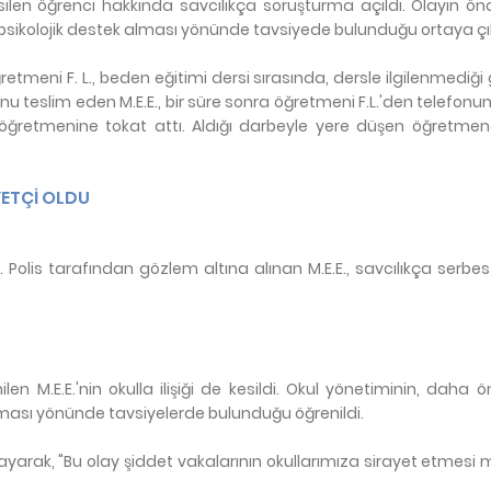
esilen öğrenci hakkında savcılıkça soruşturma açıldı. Olayın ö
e psikolojik destek alması yönünde tavsiyede bulunduğu ortaya çık
tmeni F. L., beden eğitimi dersi sırasında, dersle ilgilenmediği
nu teslim eden M.E.E., bir süre sonra öğretmeni F.L.'den telefonunu
, öğretmenine tokat attı. Aldığı darbeyle yere düşen öğretmen
ETÇİ OLDU
olis tarafından gözlem altına alınan M.E.E., savcılıkça serbest 
len M.E.E.'nin okulla ilişiği de kesildi. Okul yönetiminin, daha ö
alması yönünde tavsiyelerde bulunduğu öğrenildi.
ayarak, "Bu olay şiddet vakalarının okullarımıza sirayet etmesi