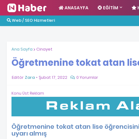
ANASAYFA
EĞITIM
Web / SEO Hizmetleri
Ana Sayfa
Cinayet
Öğretmenine tokat atan lise 
Editör
Zara
Şubat 17, 2022
0 Yorumlar
Konu Üst Reklam
Öğretmenine tokat atan lise öğrencisinin
uyarı almış