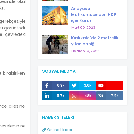
ncesinde okul
tı.
Anayasa
Mahkemesinden HDP
için Karar
 gerekçesiyle
 geri istedi.
Mart 09, 2023
e, çevredeki
Kırıkkale'de 2 metrelik
yılan paniği
Haziran 10, 2022
SOSYAL MEDYA
bırakılırken,
9.3k
3.9k
12.0k
5.7k
48k
7.5k
nce ailesine,
HABER SITELERI
 meselenin ne
Online Haber