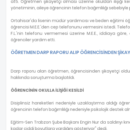
attı. Öğretmen şikayetçi olması üzerine okuldan ilişiği k
yönetiminin, aileye öğrencinin telefon bağımlılığı sebebiyl
Ortahisar'da lisenin müdür yardımcısı ve beden eğitimi öğre
öğrencisi M.E.E.'den cep telefonunu vermesini istedi. Telefo
F.L.'nin telefonu vermemesi üzerine M.E.E., iddiaya göre
öğrenciler yardım etti.
ÖĞRETMEN DARP RAPORU ALIP ÖĞRENCİSİNDEN ŞİKAY
Darp raporu alan öğretmen, öğrencisinden şikayetçi oldu. P
hakkında soruşturma başlatıldı.
ÖĞRENCİNİN OKULLA İLİŞİĞİ KESİLDİ
Disiplinsiz hareketleri nedeniyle uzaklaştırma aldığı öğreni
öğrencinin telefon bağımlılığı nedeniyle psikolojik destek 
Eğitim-Sen Trabzon Şube Başkanı Engin Nur da saldırıyı kın
kadar ciddi boyutlara vardığını gösteriyor" dedi.