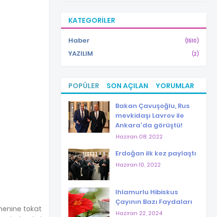
KATEGORILER
Haber
(1510)
YAZILIM
(2)
POPÜLER
SON AÇILAN
YORUMLAR
Bakan Çavuşoğlu, Rus
mevkidaşı Lavrov ile
Ankara'da görüştü!
Haziran 08, 2022
Erdoğan ilk kez paylaştı
Haziran 10, 2022
Ihlamurlu Hibiskus
Çayının Bazı Faydaları
tmenine tokat
Haziran 22, 2024