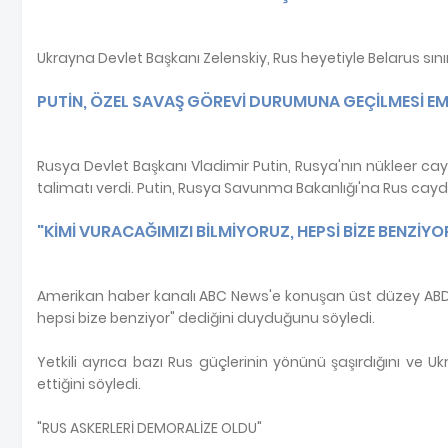
Ukrayna Devlet Başkanı Zelenskiy, Rus heyetiyle Belarus sını
PUTİN, ÖZEL SAVAŞ GÖREVİ DURUMUNA GEÇİLMESİ EM
Rusya Devlet Başkanı Vladimir Putin, Rusya'nın nükleer cay
talimatı verdi. Putin, Rusya Savunma Bakanlığı'na Rus cayd
"KİMİ VURACAĞIMIZI BİLMİYORUZ, HEPSİ BİZE BENZİYO
Amerikan haber kanalı ABC News'e konuşan üst düzey ABD'li 
hepsi bize benziyor" dediğini duyduğunu söyledi.
Yetkili ayrıca bazı Rus güçlerinin yönünü şaşırdığını ve 
ettiğini söyledi.
"RUS ASKERLERİ DEMORALİZE OLDU"