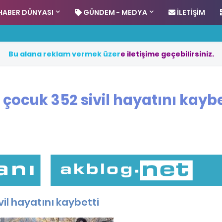
HABER DÜNYASI
GÜNDEM - MEDYA
İLETIŞIM
B
u
a
l
a
n
a
r
e
k
l
a
m
v
e
r
m
e
k
ü
z
e
r
e
i
l
e
t
i
ş
i
m
e
g
e
ç
e
b
i
l
i
r
s
i
n
i
z
.
 çocuk 352 sivil hayatını kaybe
il hayatını kaybetti