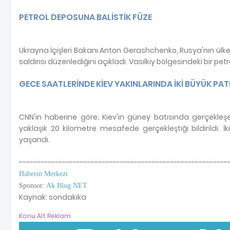
PETROL DEPOSUNA BALİSTİK FÜZE
Ukrayna İçişleri Bakanı Anton Gerashchenko, Rusya'nın ülken
saldırısı düzenlediğini açıkladı. Vasilkiy bölgesindeki bir pet
GECE SAATLERİNDE KİEV YAKINLARINDA İKİ BÜYÜK PA
CNN'in haberine göre; Kiev'in güney batısında gerçekleş
yaklaşık 20 kilometre mesafede gerçekleştiği bildirildi. 
yaşandı.
----------------------------------------------------------
Haberin Merkezi
Sponsor:
Ak Blog NET
Kaynak: sondakika
Konu Alt Reklam