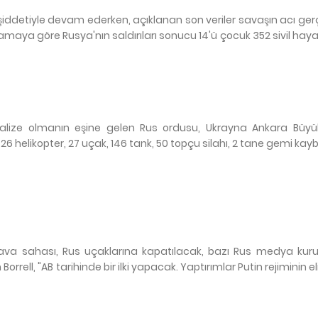
iddetiyle devam ederken, açıklanan son veriler savaşın acı gerç
amaya göre Rusya'nın saldırıları sonucu 14'ü çocuk 352 sivil hayat
moralize olmanın eşine gelen Rus ordusu, Ukrayna Ankara Büyük
6 helikopter, 27 uçak, 146 tank, 50 topçu silahı, 2 tane gemi kayb
B hava sahası, Rus uçaklarına kapatılacak, bazı Rus medya kurul
ll, "AB tarihinde bir ilki yapacak. Yaptırımlar Putin rejiminin eli