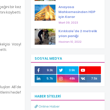
eğini bir kez
Anayasa
Mahkemesinden HDP
ını kaybetti.
için Karar
Mart 09, 2023
Kırıkkale'de 2 metrelik
yılan paniği
Haziran 10, 2022
elçisi Vasyl
etti.
SOSYAL MEDYA
9.3k
3.9k
12.0k
5.7k
48k
7.5k
uşları AB'de
tlerini hedef
HABER SITELERI
Online Haber