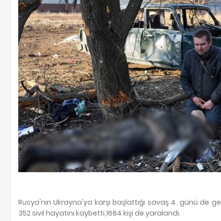
Rusya'nın Ukrayna'ya karşı başlattığı savaş 4. günü de ge
352 sivil hayatını kaybetti,1684 kişi de yaralandı.