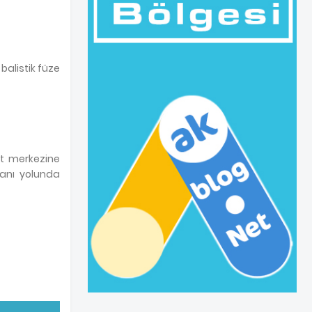
balistik füze
nt merkezine
imanı yolunda