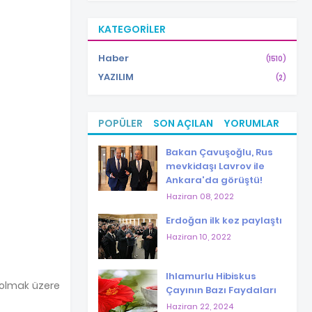
KATEGORILER
Haber
(1510)
YAZILIM
(2)
POPÜLER
SON AÇILAN
YORUMLAR
Bakan Çavuşoğlu, Rus
mevkidaşı Lavrov ile
Ankara'da görüştü!
Haziran 08, 2022
Erdoğan ilk kez paylaştı
Haziran 10, 2022
Ihlamurlu Hibiskus
k olmak üzere
Çayının Bazı Faydaları
Haziran 22, 2024