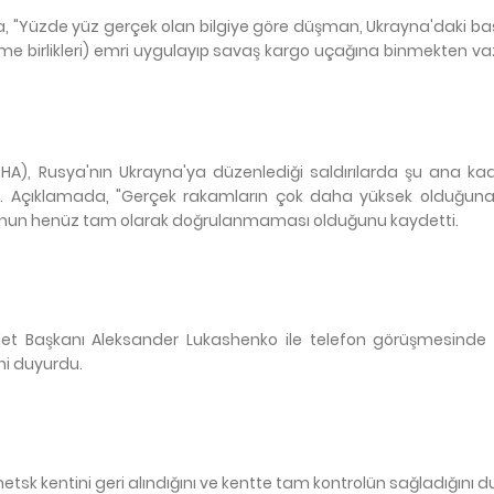
, "Yüzde yüz gerçek olan bilgiye göre düşman, Ukrayna'daki başa
rme birlikleri) emri uygulayıp savaş kargo uçağına binmekten va
OCHA), Rusya'nın Ukrayna'ya düzenlediği saldırılarda şu ana kad
du. Açıklamada, "Gerçek rakamların çok daha yüksek olduğuna" 
orunun henüz tam olarak doğrulanmaması olduğunu kaydetti.
t Başkanı Aleksander Lukashenko ile telefon görüşmesinde 
ini duyurdu.
tsk kentini geri alındığını ve kentte tam kontrolün sağladığını d