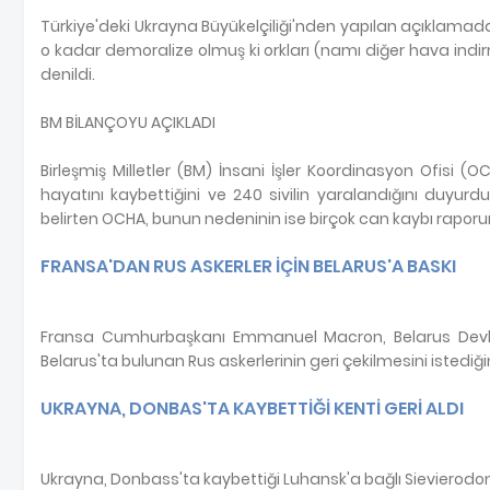
Türkiye'deki Ukrayna Büyükelçiliği'nden yapılan açıklamada
o kadar demoralize olmuş ki orkları (namı diğer hava indi
denildi.
BM BİLANÇOYU AÇIKLADI
Birleşmiş Milletler (BM) İnsani İşler Koordinasyon Ofisi (
hayatını kaybettiğini ve 240 sivilin yaralandığını duyur
belirten OCHA, bunun nedeninin ise birçok can kaybı rap
FRANSA'DAN RUS ASKERLER İÇİN BELARUS'A BASKI
Fransa Cumhurbaşkanı Emmanuel Macron, Belarus Devle
Belarus'ta bulunan Rus askerlerinin geri çekilmesini istediğ
UKRAYNA, DONBAS'TA KAYBETTİĞİ KENTİ GERİ ALDI
Ukrayna, Donbass'ta kaybettiği Luhansk'a bağlı Sievierodone