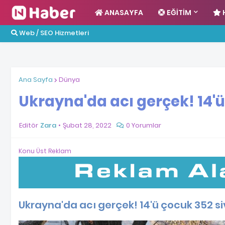
ANASAYFA
EĞITIM
Web / SEO Hizmetleri
Ana Sayfa
Dünya
Ukrayna'da acı gerçek! 14'ü
Editör
Zara
Şubat 28, 2022
0 Yorumlar
Konu Üst Reklam
Ukrayna'da acı gerçek! 14'ü çocuk 352 siv