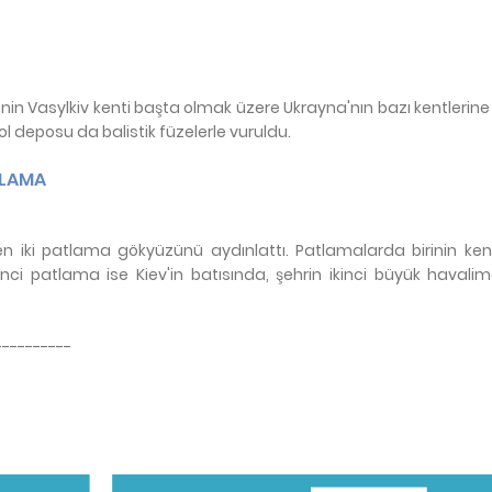
in Vasylkiv kenti başta olmak üzere Ukrayna'nın bazı kentlerine 
rol deposu da balistik füzelerle vuruldu.
TLAMA
en iki patlama gökyüzünü aydınlattı. Patlamalarda birinin ke
İkinci patlama ise Kiev'in batısında, şehrin ikinci büyük haval
----------