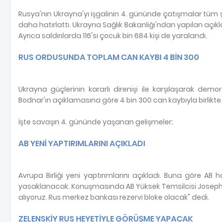
Rusya'nın Ukrayna'yı işgalinin 4. gününde çatışmalar tüm ş
daha hatırlattı. Ukrayna Sağlık Bakanlığı'ndan yapılan açıkl
Ayrıca saldırılarda 116'sı çocuk bin 684 kişi de yaralandı.
RUS ORDUSUNDA TOPLAM CAN KAYBI 4 BİN 300
Ukrayna güçlerinin kararlı direnişi ile karşılaşarak de
Bodnar'ın açıklamasına göre 4 bin 300 can kaybıyla birlikte 2
İşte savaşın 4. gününde yaşanan gelişmeler;
AB YENİ YAPTIRIMLARINI AÇIKLADI
Avrupa Birliği yeni yaptırımlarını açıkladı. Buna göre A
yasaklanacak. Konuşmasında AB Yüksek Temsilcisi Joseph Borre
alıyoruz. Rus merkez bankası rezervi bloke olacak" dedi.
ZELENSKİY RUS HEYETİYLE GÖRÜŞME YAPACAK