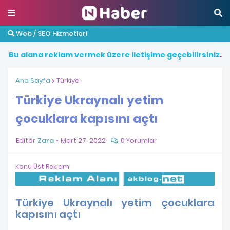
Web / SEO Hizmetleri
B
u
a
l
a
n
a
r
e
k
l
a
m
v
e
r
m
e
k
ü
z
e
r
e
i
l
e
t
i
ş
i
m
e
g
e
ç
e
b
i
l
i
r
s
i
n
i
z
.
Ana Sayfa
Türkiye
Türkiye Ukraynalı yetim
çocuklara kapısını açtı
Editör
Zara
Mart 27, 2022
0 Yorumlar
Konu Üst Reklam
Türkiye Ukraynalı yetim çocuklara
kapısını açtı