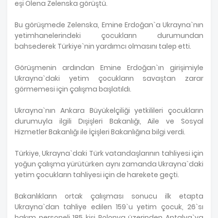
eşi Olena Zelenska görüştü.
Bu görüşmede Zelenska, Emine Erdoğan`a Ukrayna`nın
yetimhanelerindeki çocukların durumundan
bahsederek Türkiye`nin yardımcı olmasını talep etti.
Görüşmenin ardından Emine Erdoğan`ın girişimiyle
Ukrayna`daki yetim çocukların savaştan zarar
görmemesi için çalışma başlatıldı.
Ukrayna`nın Ankara Büyükelçiliği yetkilileri çocukların
durumuyla ilgili Dışişleri Bakanlığı, Aile ve Sosyal
Hizmetler Bakanlığı ile İçişleri Bakanlığına bilgi verdi.
Türkiye, Ukrayna`daki Türk vatandaşlarının tahliyesi için
yoğun çalışma yürütürken aynı zamanda Ukrayna`daki
yetim çocukların tahliyesi için de harekete geçti.
Bakanlıkların ortak çalışması sonucu ilk etapta
Ukrayna`dan tahliye edilen 159`u yetim çocuk, 26`sı
bakım personeli 185 kişi Polonya üzerinden Antalya`ya