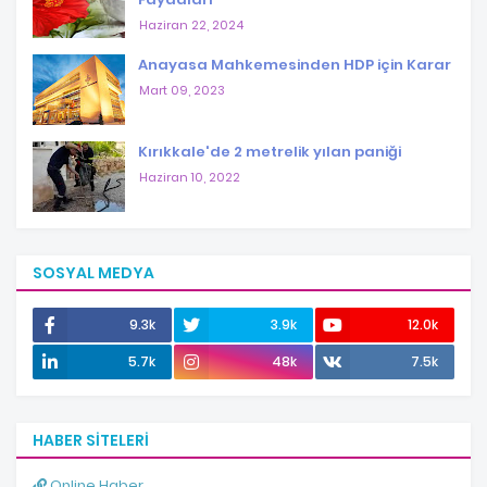
Haziran 22, 2024
Anayasa Mahkemesinden HDP için Karar
Mart 09, 2023
Kırıkkale'de 2 metrelik yılan paniği
Haziran 10, 2022
SOSYAL MEDYA
9.3k
3.9k
12.0k
5.7k
48k
7.5k
HABER SITELERI
Online Haber