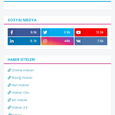
SOSYAL MEDYA
9.3k
3.9k
12.0k
5.7k
48k
7.5k
HABER SITELERI
Online Haber
Elazığ Haber
Net Haber
Haber Oku
AK Haber
Haber 24
Haber