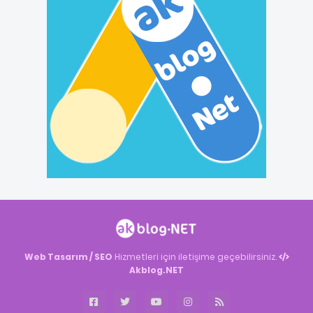
Web Tasarım / SEO
Hizmetleri için iletişime geçebilirsiniz.
Akblog.NET