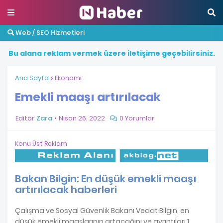
Web / SEO Hizmetleri
B
u
a
l
a
n
a
r
e
k
l
a
m
v
e
r
m
e
k
ü
z
e
r
e
i
l
e
t
i
ş
i
m
e
g
e
ç
e
b
i
l
i
r
s
i
n
i
z
.
Ana Sayfa
Ekonomi
Emekli maaşı artırılacak
Editör
Zara
Nisan 26, 2022
0 Yorumlar
Konu Üst Reklam
Bakan Bilgin: En düşük emekli maaşı
artırılacak haberleri
Çalışma ve Sosyal Güvenlik Bakanı Vedat Bilgin, en
düşük emekli maaşlarının artacağını ve ayrıntıları 1