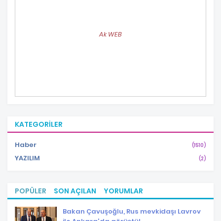
Ak WEB
KATEGORILER
Haber
(1510)
YAZILIM
(2)
POPÜLER
SON AÇILAN
YORUMLAR
Bakan Çavuşoğlu, Rus mevkidaşı Lavrov