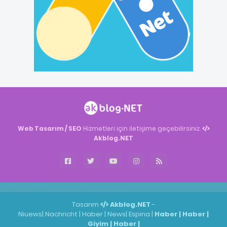
Web Tasarım / SEO
Hizmetleri için iletişime geçebilirsiniz.
Akblog.NET
Akblog.NET
Haber
Haber
ingilizce
Tasarım
Akblog.NET
-
Niuews
|
Nachricht
|
Haber
|
News
|
Espina
|
Haber
|
Haber
|
Giyim
|
Haber
|