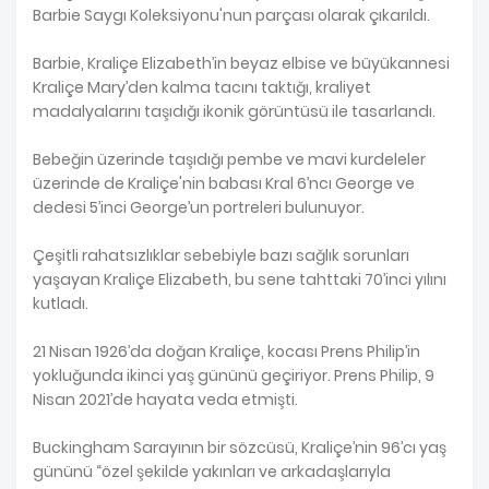
Barbie Saygı Koleksiyonu'nun parçası olarak çıkarıldı.
Barbie, Kraliçe Elizabeth’in beyaz elbise ve büyükannesi
Kraliçe Mary’den kalma tacını taktığı, kraliyet
madalyalarını taşıdığı ikonik görüntüsü ile tasarlandı.
Bebeğin üzerinde taşıdığı pembe ve mavi kurdeleler
üzerinde de Kraliçe'nin babası Kral 6’ncı George ve
dedesi 5’inci George’un portreleri bulunuyor.
Çeşitli rahatsızlıklar sebebiyle bazı sağlık sorunları
yaşayan Kraliçe Elizabeth, bu sene tahttaki 70’inci yılını
kutladı.
21 Nisan 1926’da doğan Kraliçe, kocası Prens Philip’in
yokluğunda ikinci yaş gününü geçiriyor. Prens Philip, 9
Nisan 2021’de hayata veda etmişti.
Buckingham Sarayının bir sözcüsü, Kraliçe’nin 96’cı yaş
gününü “özel şekilde yakınları ve arkadaşlarıyla