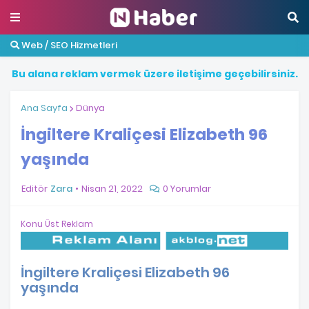
Web / SEO Hizmetleri
B
u
a
l
a
n
a
r
e
k
l
a
m
v
e
r
m
e
k
ü
z
e
r
e
i
l
e
t
i
ş
i
m
e
g
e
ç
e
b
i
l
i
r
s
i
n
i
z
.
Ana Sayfa
Dünya
İngiltere Kraliçesi Elizabeth 96
yaşında
Editör
Zara
Nisan 21, 2022
0 Yorumlar
Konu Üst Reklam
İngiltere Kraliçesi Elizabeth 96
yaşında