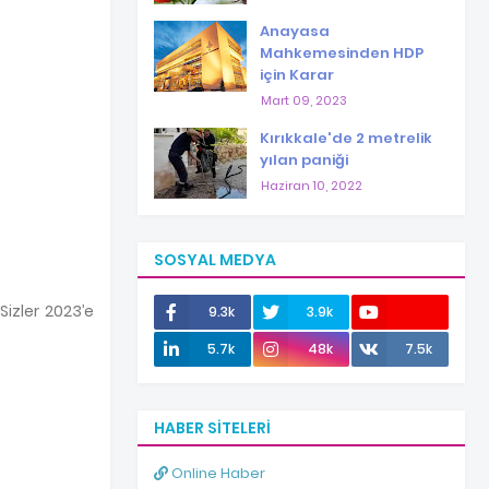
Anayasa
Mahkemesinden HDP
için Karar
Mart 09, 2023
Kırıkkale'de 2 metrelik
yılan paniği
Haziran 10, 2022
SOSYAL MEDYA
izler 2023’e
9.3k
3.9k
12.0k
5.7k
48k
7.5k
HABER SITELERI
Online Haber