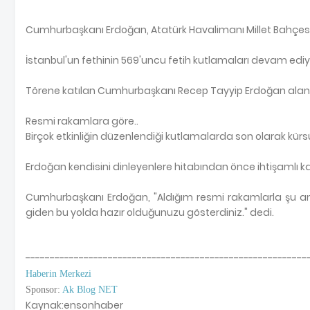
Cumhurbaşkanı Erdoğan, Atatürk Havalimanı Millet Bahçesi'nde
İstanbul'un fethinin 569'uncu fetih kutlamaları devam ediyo
Törene katılan Cumhurbaşkanı Recep Tayyip Erdoğan alana
Resmi rakamlara göre..
Birçok etkinliğin düzenlendiği kutlamalarda son olarak kürs
Erdoğan kendisini dinleyenlere hitabından önce ihtişamlı kal
Cumhurbaşkanı Erdoğan, "Aldığım resmi rakamlarla şu anda
giden bu yolda hazır olduğunuzu gösterdiniz." dedi.
----------------------------------------------------------
Haberin Merkezi
Sponsor:
Ak Blog NET
Kaynak:ensonhaber