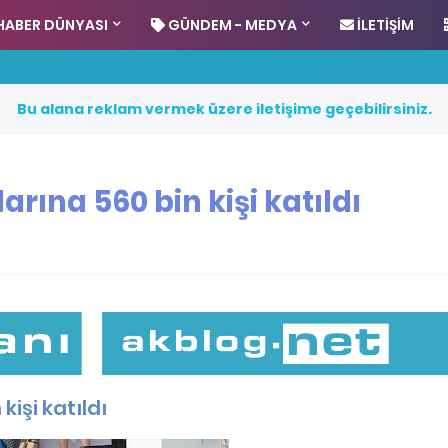
HABER DÜNYASI
GÜNDEM - MEDYA
İLETIŞIM
B
u
a
l
a
n
a
r
e
k
l
a
m
v
e
r
m
e
k
ü
z
e
r
e
i
l
e
t
i
ş
i
m
e
g
e
ç
e
b
i
l
i
r
s
i
n
i
z
.
arına 560 bin kişi katıldı
kişi katıldı