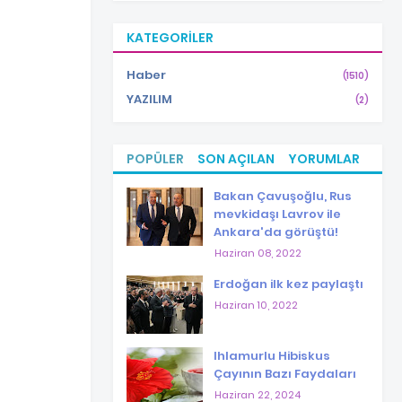
KATEGORILER
Haber
(1510)
YAZILIM
(2)
POPÜLER
SON AÇILAN
YORUMLAR
Bakan Çavuşoğlu, Rus
mevkidaşı Lavrov ile
Ankara'da görüştü!
Haziran 08, 2022
Erdoğan ilk kez paylaştı
Haziran 10, 2022
Ihlamurlu Hibiskus
Çayının Bazı Faydaları
Haziran 22, 2024