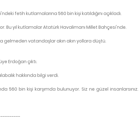
ki fetih kutlamalarına 560 bin kişi katıldığını açıkladı.
r. Bu yıl kutlamalar Atatürk Havalimanı Millet Bahçesi'nde.
 gelmeden vatandaşlar akın akın yollara düştü.
üye Erdoğan çıktı.
abalık hakkında bilgi verdi.
 560 bin kişi karşımda bulunuyor. Siz ne güzel insanlarsınız. S
----------