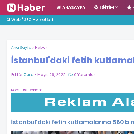
ANASAYFA
EĞITIM
Web / SEO Hizmetleri
Ana Sayfa
Haber
İstanbul'daki fetih kutlamal
Editör
Zara
Mayıs 29, 2022
0 Yorumlar
Konu Üst Reklam
İstanbul'daki fetih kutlamalarına 560 bin 