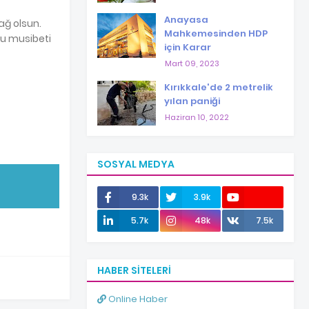
Anayasa
sağ olsun.
Mahkemesinden HDP
bu musibeti
için Karar
Mart 09, 2023
Kırıkkale'de 2 metrelik
yılan paniği
Haziran 10, 2022
SOSYAL MEDYA
9.3k
3.9k
12.0k
5.7k
48k
7.5k
HABER SITELERI
Online Haber