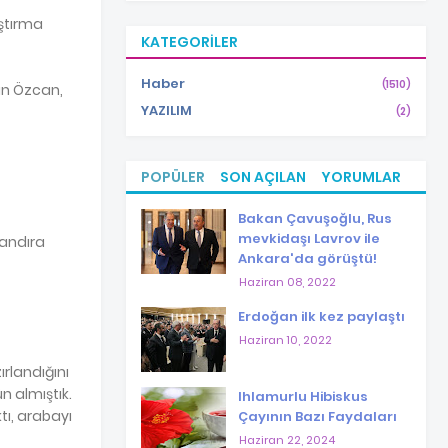
aştırma
KATEGORILER
Haber
(1510)
an Özcan,
YAZILIM
(2)
POPÜLER
SON AÇILAN
YORUMLAR
Bakan Çavuşoğlu, Rus
mevkidaşı Lavrov ile
mandıra
Ankara'da görüştü!
Haziran 08, 2022
Erdoğan ilk kez paylaştı
Haziran 10, 2022
rlandığını
n almıştık.
Ihlamurlu Hibiskus
tı, arabayı
Çayının Bazı Faydaları
Haziran 22, 2024