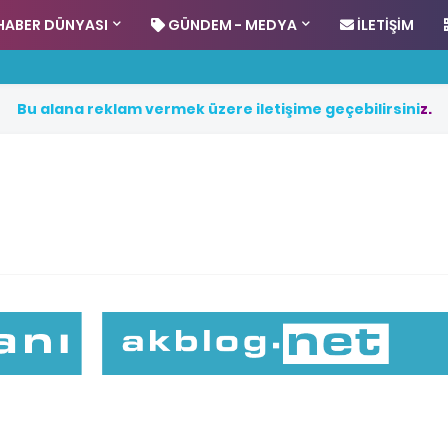
HABER DÜNYASI
GÜNDEM - MEDYA
İLETIŞIM
B
u
a
l
a
n
a
r
e
k
l
a
m
v
e
r
m
e
k
ü
z
e
r
e
i
l
e
t
i
ş
i
m
e
g
e
ç
e
b
i
l
i
r
s
i
n
i
z
.