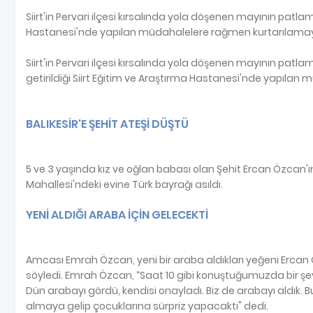
Siirt'in Pervari ilçesi kırsalında yola döşenen mayının patla
Hastanesi'nde yapılan müdahalelere rağmen kurtarılamaya
Siirt'in Pervari ilçesi kırsalında yola döşenen mayının 
getirildiği Siirt Eğitim ve Araştırma Hastanesi'nde yapılan
BALIKESİR'E ŞEHİT ATEŞİ DÜŞTÜ
5 ve 3 yaşında kız ve oğlan babası olan Şehit Ercan Özcan'ın
Mahallesi'ndeki evine Türk bayrağı asıldı.
YENİ ALDIĞI ARABA İÇİN GELECEKTİ
Amcası Emrah Özcan, yeni bir araba aldıkları yeğeni Ercan 
söyledi. Emrah Özcan, “Saat 10 gibi konuştuğumuzda bir şey 
Dün arabayı gördü, kendisi onayladı. Biz de arabayı aldık. B
almaya gelip çocuklarına sürpriz yapacaktı" dedi.