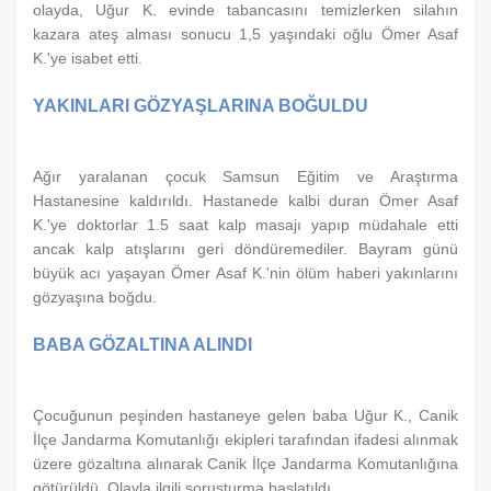
olayda, Uğur K. evinde tabancasını temizlerken silahın
kazara ateş alması sonucu 1,5 yaşındaki oğlu Ömer Asaf
K.'ye isabet etti.
YAKINLARI GÖZYAŞLARINA BOĞULDU
Ağır yaralanan çocuk Samsun Eğitim ve Araştırma
Hastanesine kaldırıldı. Hastanede kalbi duran Ömer Asaf
K.'ye doktorlar 1.5 saat kalp masajı yapıp müdahale etti
ancak kalp atışlarını geri döndüremediler. Bayram günü
büyük acı yaşayan Ömer Asaf K.'nin ölüm haberi yakınlarını
gözyaşına boğdu.
BABA GÖZALTINA ALINDI
Çocuğunun peşinden hastaneye gelen baba Uğur K., Canik
İlçe Jandarma Komutanlığı ekipleri tarafından ifadesi alınmak
üzere gözaltına alınarak Canik İlçe Jandarma Komutanlığına
götürüldü. Olayla ilgili soruşturma başlatıldı.