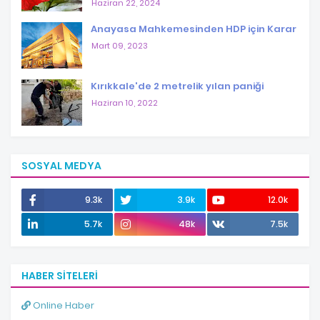
Haziran 22, 2024
Anayasa Mahkemesinden HDP için Karar
Mart 09, 2023
Kırıkkale'de 2 metrelik yılan paniği
Haziran 10, 2022
SOSYAL MEDYA
9.3k
3.9k
12.0k
5.7k
48k
7.5k
HABER SITELERI
Online Haber