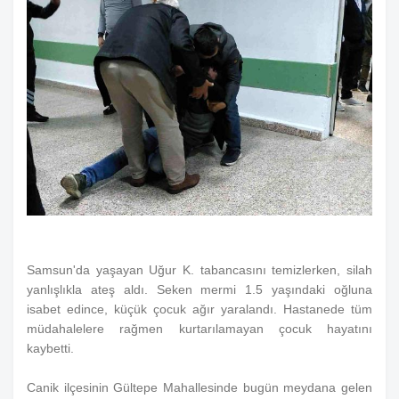
Samsun'da yaşayan Uğur K. tabancasını temizlerken, silah
yanlışlıkla ateş aldı. Seken mermi 1.5 yaşındaki oğluna
isabet edince, küçük çocuk ağır yaralandı. Hastanede tüm
müdahalelere rağmen kurtarılamayan çocuk hayatını
kaybetti.
Canik ilçesinin Gültepe Mahallesinde bugün meydana gelen