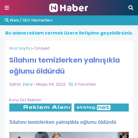
Web / SEO Hizmetleri
B
u
a
l
a
n
a
r
e
k
l
a
m
v
e
r
m
e
k
ü
z
e
r
e
i
l
e
t
i
ş
i
m
e
g
e
ç
e
b
i
l
i
r
s
i
n
i
z
.
Ana Sayfa
Cinayet
Silahını temizlerken yalnışıkla
oğlunu öldürdü
Editör
Zara
Mayıs 04, 2022
0 Yorumlar
Konu Üst Reklam
Silahını temizlerken yalnışlıkla oğlunu öldürdü