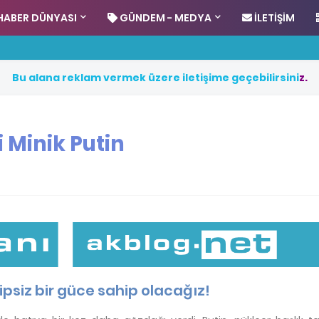
HABER DÜNYASI
GÜNDEM - MEDYA
İLETIŞIM
B
u
a
l
a
n
a
r
e
k
l
a
m
v
e
r
m
e
k
ü
z
e
r
e
i
l
e
t
i
ş
i
m
e
g
e
ç
e
b
i
l
i
r
s
i
n
i
z
.
i Minik Putin
ipsiz bir güce sahip olacağız!