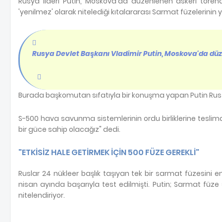
Rusya lideri Putin, Moskova'da düzenlenen askeri törend
'yenilmez' olarak nitelediği kıtalararası Sarmat füzelerinin 
Rusya Devlet Başkanı Vladimir Putin, Moskova'da düze
Burada başkomutan sıfatıyla bir konuşma yapan Putin Rus 
S-500 hava savunma sistemlerinin ordu birliklerine teslimat
bir güce sahip olacağız" dedi.
"ETKİSİZ HALE GETİRMEK İÇİN 500 FÜZE GEREKLİ"
Ruslar 24 nükleer başlık taşıyan tek bir sarmat füzesini 
nisan ayında başarıyla test edilmişti. Putin; Sarmat füze
nitelendiriyor.