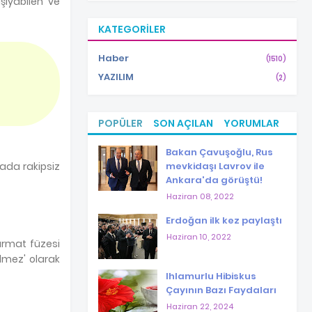
şıyabilen ve
KATEGORILER
Haber
(1510)
YAZILIM
(2)
POPÜLER
SON AÇILAN
YORUMLAR
Bakan Çavuşoğlu, Rus
mevkidaşı Lavrov ile
yada rakipsiz
Ankara'da görüştü!
Haziran 08, 2022
Erdoğan ilk kez paylaştı
Haziran 10, 2022
Sarmat füzesi
ilmez' olarak
Ihlamurlu Hibiskus
Çayının Bazı Faydaları
Haziran 22, 2024