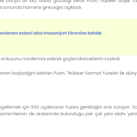
e batıya bir kez daha gözdağı verdi. Putin, nükleer başlık ta
yıl sonunda hizmete gireceğini açıkladı.
nlenen askeri okul mezuniyet törenine katıldı.
ordusunu modernize ederek güçlendireceklerini söyledi.
ının başladığını belirten Putin, "Nükleer Sarmat füzeleri ile dün
engellemek için 500 uçaksavar füzesi gerektiğini öne sürüyor. 
 sistemlerinin de aralarında bulunduğu pek çok yeni silahı 'yen