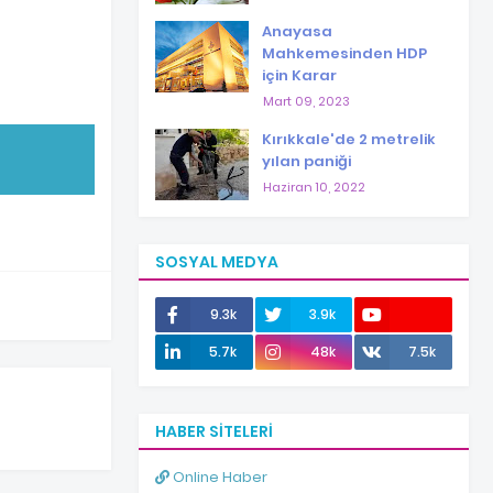
Anayasa
Mahkemesinden HDP
için Karar
Mart 09, 2023
Kırıkkale'de 2 metrelik
yılan paniği
Haziran 10, 2022
SOSYAL MEDYA
9.3k
3.9k
12.0k
5.7k
48k
7.5k
HABER SITELERI
Online Haber