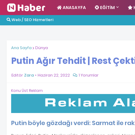
ANASAYFA
EĞITIM
Web / SEO Hizmetleri
Ana Sayfa
Dünya
Putin Ağır Tehdit | Rest Çekt
Editör
Zara
Haziran 22, 2022
1 Yorumlar
Konu Üst Reklam
Putin böyle gözdağı verdi: Sarmat ile rak