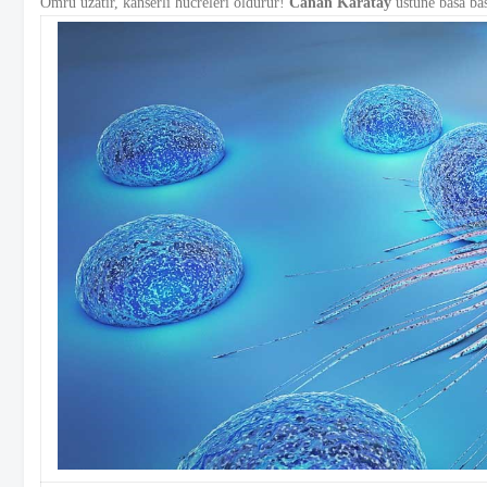
Ömrü uzatır, kanserli hücreleri öldürür!
Canan Karatay
üstüne basa bas