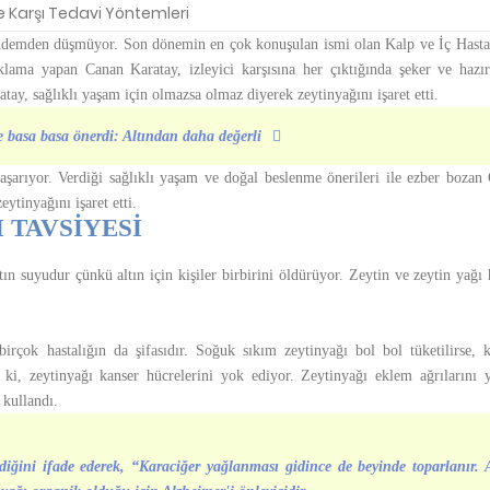
 Karşı Tedavi Yöntemleri
e gündemden düşmüyor. Son dönemin en çok konuşulan ismi olan Kalp ve İç Hasta
klama yapan Canan Karatay, izleyici karşısına her çıktığında şeker ve hazır
y, sağlıklı yaşam için olmazsa olmaz diyerek zeytinyağını işaret etti.
 basa basa önerdi: Altından daha değerli
aşarıyor. Verdiği sağlıklı yaşam ve doğal beslenme önerileri ile ezber bozan
ytinyağını işaret etti.
 TAVSİYESİ
ın suyudur çünkü altın için kişiler birbirini öldürüyor. Zeytin ve zeytin yağı 
irçok hastalığın da şifasıdır. Soğuk sıkım zeytinyağı bol bol tüketilirse, k
 ki, zeytinyağı kanser hücrelerini yok ediyor. Zeytinyağı eklem ağrılarını 
 kullandı.
iğini ifade ederek, “Karaciğer yağlanması gidince de beyinde toparlanır. A