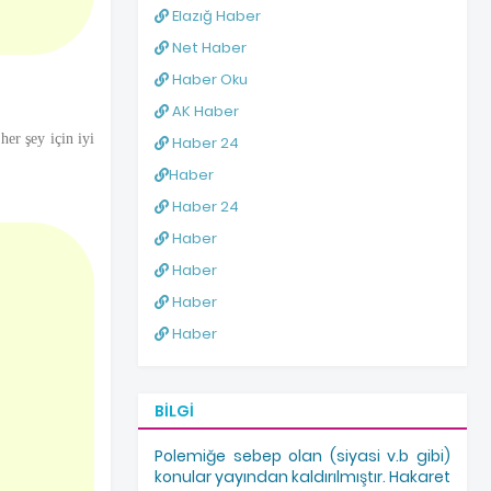
Elazığ Haber
Net Haber
Haber Oku
AK Haber
her şey için iyi
Haber 24
Haber
Haber 24
Haber
Haber
Haber
Haber
BILGI
Polemiğe sebep olan (siyasi v.b gibi)
konular yayından kaldırılmıştır. Hakaret