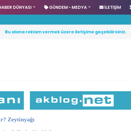
HABER DÜNYASI
GÜNDEM - MEDYA
İLETIŞIM
B
u
a
l
a
n
a
r
e
k
l
a
m
v
e
r
m
e
k
ü
z
e
r
e
i
l
e
t
i
ş
i
m
e
g
e
ç
e
b
i
l
i
r
s
i
n
i
z
.
ir? Zeytinyağı