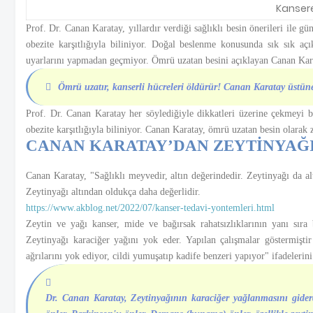
Kansere
Prof. Dr. Canan Karatay, yıllardır verdiği sağlıklı besin önerileri il
obezite karşıtlığıyla biliniyor. Doğal beslenme konusunda sık sık açı
uyarlarını yapmadan geçmiyor. Ömrü uzatan besini açıklayan Canan Karata
Ömrü uzatır, kanserli hücreleri öldürür! Canan Karatay üstüne
Prof. Dr. Canan Karatay her söylediğiyle dikkatleri üzerine çekmeyi b
obezite karşıtlığıyla biliniyor. Canan Karatay, ömrü uzatan besin olarak ze
CANAN KARATAY’DAN ZEYTİNYAĞI
Canan Karatay, "Sağlıklı meyvedir, altın değerindedir. Zeytinyağı da alt
Zeytinyağı altından oldukça daha değerlidir.
https://www.akblog.net/2022/07/kanser-tedavi-yontemleri.html
Zeytin ve yağı kanser, mide ve bağırsak rahatsızlıklarının yanı sıra b
Zeytinyağı karaciğer yağını yok eder. Yapılan çalışmalar göstermiştir
ağrılarını yok ediyor, cildi yumuşatıp kadife benzeri yapıyor" ifadelerini
Dr. Canan Karatay, Zeytinyağının karaciğer yağlanmasını giderd