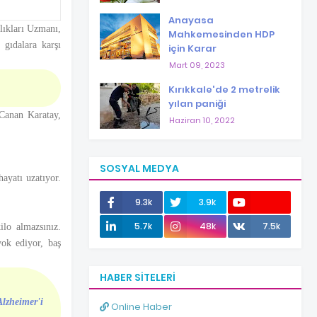
Anayasa
lıkları Uzmanı,
Mahkemesinden HDP
 gıdalara karşı
için Karar
Mart 09, 2023
Kırıkkale'de 2 metrelik
yılan paniği
 Canan Karatay,
Haziran 10, 2022
SOSYAL MEDYA
hayatı uzatıyor.
9.3k
3.9k
12.0k
5.7k
48k
7.5k
ilo almazsınız.
yok ediyor, baş
HABER SITELERI
lzheimer'i
Online Haber