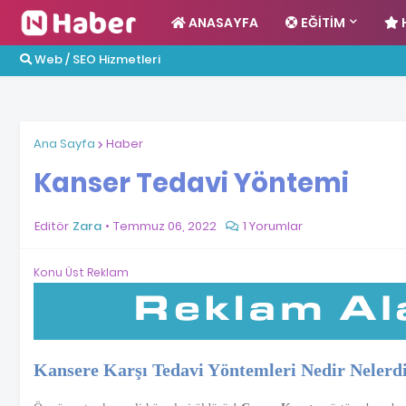
ANASAYFA
EĞITIM
Web / SEO Hizmetleri
Ana Sayfa
Haber
Kanser Tedavi Yöntemi
Editör
Zara
Temmuz 06, 2022
1 Yorumlar
Konu Üst Reklam
Kansere Karşı Tedavi Yöntemleri Nedir Nelerd