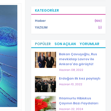
KATEGORILER
Haber
(1510)
YAZILIM
(2)
POPÜLER
SON AÇILAN
YORUMLAR
Bakan Çavuşoğlu, Rus
mevkidaşı Lavrov ile
Ankara'da görüştü!
Haziran 08, 2022
Erdoğan ilk kez paylaştı
Haziran 10, 2022
Ihlamurlu Hibiskus
Çayının Bazı Faydaları
Haziran 22, 2024