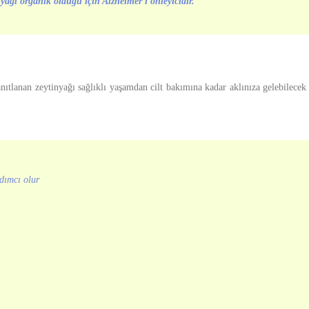
yağı organik olduğu için Alzheimer'i önleyicidir.
ıtlanan zeytinyağı sağlıklı yaşamdan cilt bakımına kadar aklınıza gelebilecek 
dımcı olur