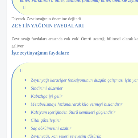
önler, Parkinson'u önler, Demans (bunama) önler, özellikle zeytin
Diyerek Zeytinyağının önemine değindi.
ZEYTİNYAĞININ FAYDALARI
Zeytinyağı faydaları arasında yok yok! Ömrü uzattığı bilimsel olarak kan
geliyor.
İşte zeytinyağının faydaları:
Zeytinyağı karaciğer fonksiyonunun düzgün çalışması için yar
Sindirimi düzenler
Kabızlığa iyi gelir
Metabolizmayı hızlandırarak kilo vermeyi hızlandırır
Kalsiyum içeriğinden ötürü kemikleri güçlendirir
Cildi güzelleştirir
Saç dökülmesini azaltır
Zeytinyağı, kan şekeri seviyesini düşürür.