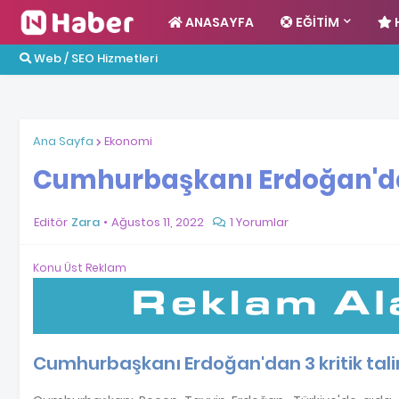
ANASAYFA
EĞITIM
Web / SEO Hizmetleri
Ana Sayfa
Ekonomi
Cumhurbaşkanı Erdoğan'dan
Editör
Zara
Ağustos 11, 2022
1 Yorumlar
Konu Üst Reklam
Cumhurbaşkanı Erdoğan'dan 3 kritik tali