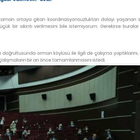
an zaman ortaya çıkan koordinasyonsuzluktan dolayı yaşanan sık
çük bir sıkıntı verilmesini bile istemiyorum. Gerekirse buralar 
 doğrultusunda orman köylüsü ile ilgili de çalışma yaptıklarını
, çalışmaların bir an önce tamamlanmasını istedi.