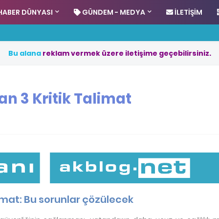
HABER DÜNYASI
GÜNDEM - MEDYA
İLETIŞIM
B
u
a
l
a
n
a
r
e
k
l
a
m
v
e
r
m
e
k
ü
z
e
r
e
i
l
e
t
i
ş
i
m
e
g
e
ç
e
b
i
l
i
r
s
i
n
i
z
.
 3 Kritik Talimat
mat: Bu sorunlar çözülecek