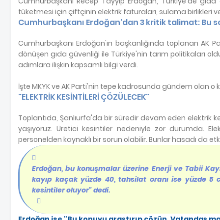
Cumhurbaşkanı Recep Tayyip Erdoğan, Türkiye'de gıda 
tüketmesi için çiftçinin elektrik faturaları, sulama birlikleri v
Cumhurbaşkanı Erdoğan'dan 3 kritik talimat: Bu 
Cumhurbaşkanı Erdoğan'ın başkanlığında toplanan AK P
dönüşen gıda güvenliği ile Türkiye'nin tarım politikaları old
adımlara ilişkin kapsamlı bilgi verdi.
İşte MKYK ve AK Parti'nin tepe kadrosunda gündem olan o ko
"ELEKTRİK KESİNTİLERİ ÇÖZÜLECEK"
Toplantıda, Şanlıurfa'da bir süredir devam eden elektrik kes
yaşıyoruz. Üretici kesintiler nedeniyle zor durumda. Elek
personelden kaynaklı bir sorun olabilir. Bunlar hasadı da etkil
Erdoğan, bu konuşmalar üzerine Enerji ve Tabii Kay
kayıp kaçak yüzde 40, tahsilat oranı ise yüzde 5 ci
kesintiler oluyor" dedi.
Erdoğan ise "Bu konuyu araştırıp çözün. Vatandaş ma