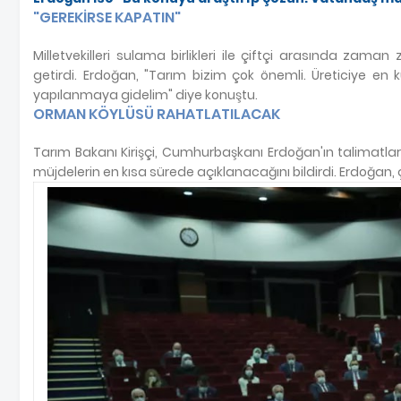
"GEREKİRSE KAPATIN"
Milletvekilleri sulama birlikleri ile çiftçi arasında zam
getirdi. Erdoğan, "Tarım bizim çok önemli. Üreticiye en kü
yapılanmaya gidelim" diye konuştu.
ORMAN KÖYLÜSÜ RAHATLATILACAK
Tarım Bakanı Kirişçi, Cumhurbaşkanı Erdoğan'ın talimatları
müjdelerin en kısa sürede açıklanacağını bildirdi. Erdoğan