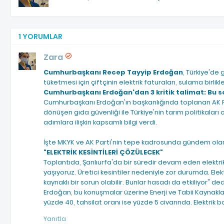
1 YORUMLAR
Zara
Cumhurbaşkanı Recep Tayyip Erdoğan
, Türkiye'de
tüketmesi için çiftçinin elektrik faturaları, sulama birlikle
Cumhurbaşkanı Erdoğan'dan 3 kritik talimat: Bu s
Cumhurbaşkanı Erdoğan'ın başkanlığında toplanan AK 
dönüşen gıda güvenliği ile Türkiye'nin tarım politikaları 
adımlara ilişkin kapsamlı bilgi verdi.
İşte MKYK ve AK Parti'nin tepe kadrosunda gündem olan 
"ELEKTRİK KESİNTİLERİ ÇÖZÜLECEK"
Toplantıda, Şanlıurfa'da bir süredir devam eden elektrik 
yaşıyoruz. Üretici kesintiler nedeniyle zor durumda. Elekt
kaynaklı bir sorun olabilir. Bunlar hasadı da etkiliyor" ded
Erdoğan, bu konuşmalar üzerine Enerji ve Tabii Kaynakl
yüzde 40, tahsilat oranı ise yüzde 5 civarında. Elektrik bo
Yanıtla