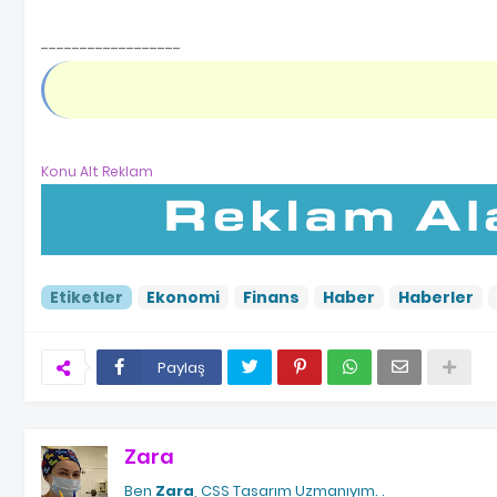
------------------
Konu Alt Reklam
Etiketler
Ekonomi
Finans
Haber
Haberler
Paylaş
Zara
Ben
Zara
, CSS Tasarım Uzmanıyım.
.