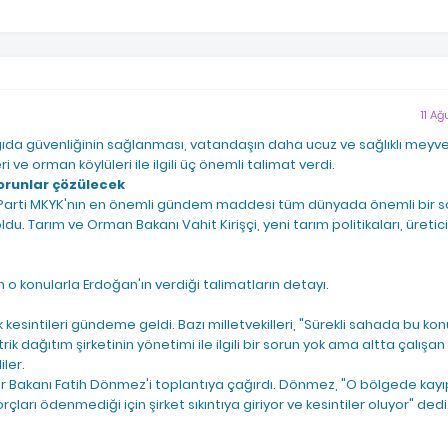
11 Ağ
 gıda güvenliğinin sağlanması, vatandaşın daha ucuz ve sağlıklı mey
ri ve orman köylüleri ile ilgili üç önemli talimat verdi.
orunlar çözülecek
Parti MKYK'nın en önemli gündem maddesi tüm dünyada önemli bir 
oldu. Tarım ve Orman Bakanı Vahit Kirişçi, yeni tarım politikaları, üreti
o konularla Erdoğan'ın verdiği talimatların detayı.
kesintileri gündeme geldi. Bazı milletvekilleri, "Sürekli sahada bu kon
rik dağıtım şirketinin yönetimi ile ilgili bir sorun yok ama altta çalış
iler.
ar Bakanı Fatih Dönmez'i toplantıya çağırdı. Dönmez, "O bölgede kay
rçları ödenmediği için şirket sıkıntıya giriyor ve kesintiler oluyor" dedi