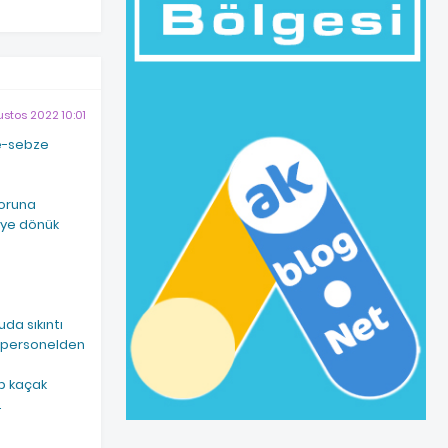
ustos 2022 10:01
ve-sebze
soruna
ciye dönük
uda sıkıntı
an personelden
ıp kaçak
.