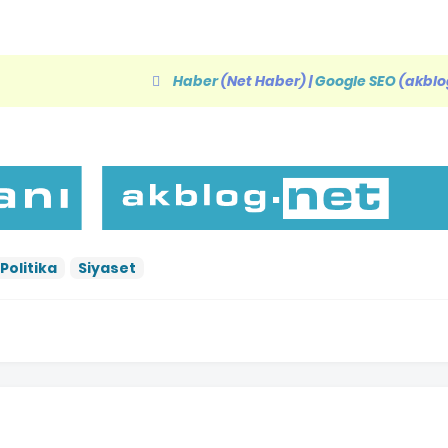
Haber
(Net Haber)
|
Google SEO
(akblo
Politika
Siyaset