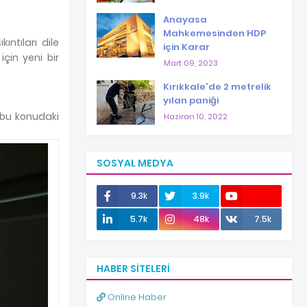
Anayasa
Mahkemesinden HDP
ıntıları dile
için Karar
için yeni bir
Mart 09, 2023
Kırıkkale'de 2 metrelik
yılan paniği
, bu konudaki
Haziran 10, 2022
SOSYAL MEDYA
9.3k
3.9k
12.0k
5.7k
48k
7.5k
HABER SITELERI
Online Haber