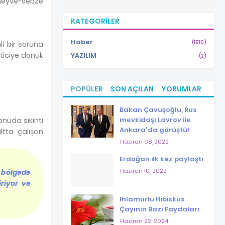
 meyve-sebze
KATEGORILER
Haber
(1510)
 bir soruna
eticiye dönük
YAZILIM
(2)
POPÜLER
SON AÇILAN
YORUMLAR
Bakan Çavuşoğlu, Rus
mevkidaşı Lavrov ile
onuda sıkıntı
Ankara'da görüştü!
altta çalışan
Haziran 08, 2022
Erdoğan ilk kez paylaştı
Haziran 10, 2022
O bölgede
iriyor ve
Ihlamurlu Hibiskus
Çayının Bazı Faydaları
Haziran 22, 2024