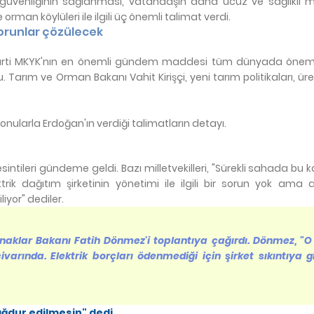
güvenliğinin sağlanması, vatandaşın daha ucuz ve sağlıklı
e orman köylüleri ile ilgili üç önemli talimat verdi.
sorunlar çözülecek
arti MKYK'nın en önemli gündem maddesi tüm dünyada önemli
u. Tarım ve Orman Bakanı Vahit Kirişçi, yeni tarım politikaları, ür
nularla Erdoğan'ın verdiği talimatların detayı.
intileri gündeme geldi. Bazı milletvekilleri, "Sürekli sahada bu k
trik dağıtım şirketinin yönetimi ile ilgili bir sorun yok ama 
iyor" dediler.
naklar Bakanı Fatih Dönmez'i toplantıya çağırdı. Dönmez, "
varında. Elektrik borçları ödenmediği için şirket sıkıntıya g
ğdur edilmesin" dedi.