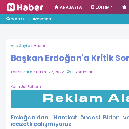
ANASAYFA
EĞITIM
Web / SEO Hizmetleri
Ana Sayfa
Haber
Başkan Erdoğan'a Kritik So
Editör
Zara
Kasım 22, 2022
0 Yorumlar
Konu Üst Reklam
Erdoğan'dan "Harekat öncesi Biden ve
icazetli çalışmıyoruz