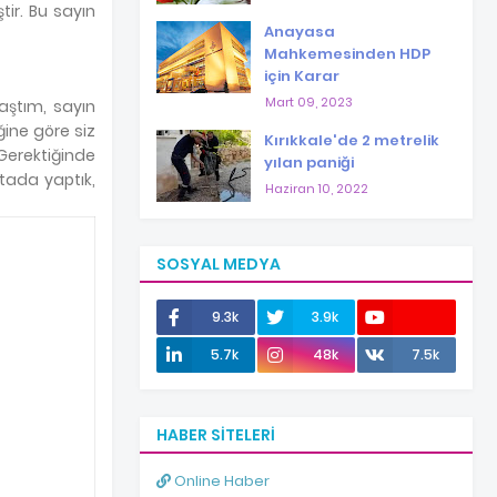
ir. Bu sayın
Anayasa
Mahkemesinden HDP
için Karar
Mart 09, 2023
aştım, sayın
ğine göre siz
Kırıkkale'de 2 metrelik
 Gerektiğinde
yılan paniği
tada yaptık,
Haziran 10, 2022
SOSYAL MEDYA
9.3k
3.9k
12.0k
5.7k
48k
7.5k
HABER SITELERI
Online Haber