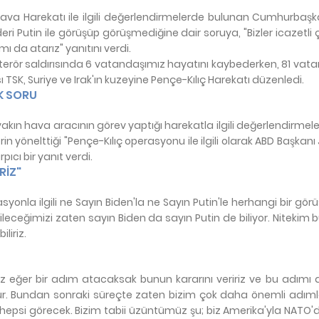
ç Hava Harekatı ile ilgili değerlendirmelerde bulunan Cumhurbaş
eri Putin ile görüşüp görüşmediğine dair soruya, "Bizler icazetli 
ı da atarız" yanıtını verdi.
erör saldırısında 6 vatandaşımız hayatını kaybederken, 81 vat
 TSK, Suriye ve Irak'ın kuzeyine Pençe-Kılıç Harekatı düzenledi.
K SORU
e yakın hava aracının görev yaptığı harekatla ilgili değerlendirme
önelttiği "Pençe-Kılıç operasyonu ile ilgili olarak ABD Başkanı
ıcı bir yanıt verdi.
RİZ"
syonla ilgili ne Sayın Biden'la ne Sayın Putin'le herhangi bir g
ileceğimizi zaten sayın Biden da sayın Putin de biliyor. Nitekim
liriz.
. Biz eğer bir adım atacaksak bunun kararını veririz ve bu adımı 
dur. Bundan sonraki süreçte zaten bizim çok daha önemli adımlar
 hepsi görecek. Bizim tabii üzüntümüz şu; biz Amerika'yla NATO'