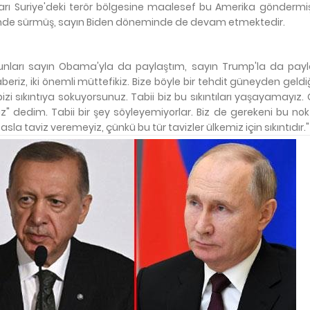
rı Suriye'deki terör bölgesine maalesef bu Amerika göndermişt
de sürmüş, sayın Biden döneminde de devam etmektedir.
 bunları sayın Obama'yla da paylaştım, sayın Trump'la da payl
beriz, iki önemli müttefikiz. Bize böyle bir tehdit güneyden geldi
izi sıkıntıya sokuyorsunuz. Tabii biz bu sıkıntıları yaşayamayız.
dedim. Tabii bir şey söyleyemiyorlar. Biz de gerekeni bu nok
 taviz veremeyiz, çünkü bu tür tavizler ülkemiz için sıkıntıdır."