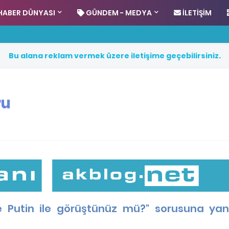
HABER DÜNYASI
GÜNDEM - MEDYA
İLETIŞIM
B
u
a
l
a
n
a
r
e
k
l
a
m
v
e
r
m
e
k
ü
z
e
r
e
i
l
e
t
i
ş
i
m
e
g
e
ç
e
b
i
l
i
r
s
i
n
i
z
.
ru
 Putin ile görüştünüz mü?" sorusuna yanıt