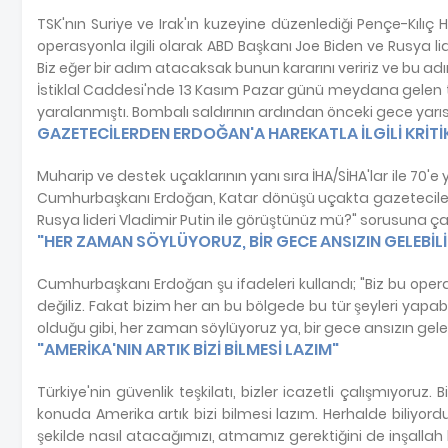
TSK'nın Suriye ve Irak'ın kuzeyine düzenlediği Pençe-Kılı
operasyonla ilgili olarak ABD Başkanı Joe Biden ve Rusya lid
Biz eğer bir adım atacaksak bunun kararını veririz ve bu adım
İstiklal Caddesi'nde 13 Kasım Pazar günü meydana gelen t
yaralanmıştı. Bombalı saldırının ardından önceki gece yarısı
GAZETECİLERDEN ERDOĞAN'A HAREKATLA İLGİLİ KRİTİ
Muharip ve destek uçaklarının yanı sıra İHA/SİHA'lar ile 70'
Cumhurbaşkanı Erdoğan, Katar dönüşü uçakta gazetecilerin y
Rusya lideri Vladimir Putin ile görüştünüz mü?" sorusuna çarp
"HER ZAMAN SÖYLÜYORUZ, BİR GECE ANSIZIN GELEBİLİ
Cumhurbaşkanı Erdoğan şu ifadeleri kullandı; "Biz bu opera
değiliz. Fakat bizim her an bu bölgede bu tür şeyleri yapab
olduğu gibi, her zaman söylüyoruz ya, bir gece ansızın gelebi
"AMERİKA'NIN ARTIK BİZİ BİLMESİ LAZIM"
Türkiye'nin güvenlik teşkilatı, bizler icazetli çalışmıyoruz
konuda Amerika artık bizi bilmesi lazım. Herhalde biliyor
şekilde nasıl atacağımızı, atmamız gerektiğini de inşallah