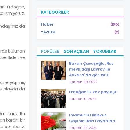
kanı Erdoğan,
KATEGORILER
çalışmıyoruz.
Haber
(1510)
andaşımız da
YAZILIM
(2)
lerde bulunan
POPÜLER
SON AÇILAN
YORUMLAR
 Joe Biden ve
Bakan Çavuşoğlu, Rus
mevkidaşı Lavrov ile
Ankara'da görüştü!
Haziran 08, 2022
örüşme yapmış
 bu olayda da
Erdoğan ilk kez paylaştı
Haziran 10, 2022
da atarız. Bu
Ihlamurlu Hibiskus
ı kararlı bir
Çayının Bazı Faydaları
da beraberiz.
Haziran 22, 2024