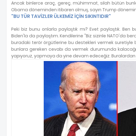
Ancak binlerce araç, gereç, mühimmat, silah bütün bunla
Obama döneminden itibaren olmuş, sayın Trump dönemin
"BU TÜR TAVİZLER ÜLKEMİZ İÇİN SIKINTIDIR"
Peki biz bunu onlarla paylaştık mı? Evet paylaştık. Ben
Biden'la da paylaştım. Kendilerine "Biz sizinle NATO'da bera
buradaki terör örgütlerine bu destekleri vermek suretiyle b
bunlara gereken cevabı da vermek durumunda kalacağız" 
yapıyoruz, yapmaya da yine devam edeceğiz. Buralardan asla