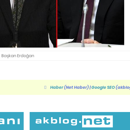
Başkan Erdoğan
Haber
(Net Haber)
|
Google SEO
(akblo