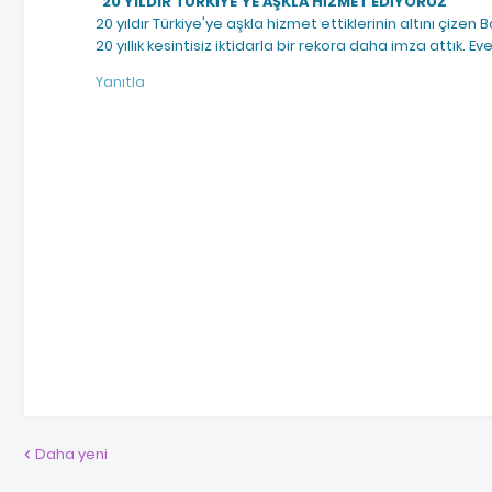
"20 YILDIR TÜRKİYE'YE AŞKLA HİZMET EDİYORUZ"
20 yıldır Türkiye'ye aşkla hizmet ettiklerinin altını çi
20 yıllık kesintisiz iktidarla bir rekora daha imza attık. E
Yanıtla
Daha yeni