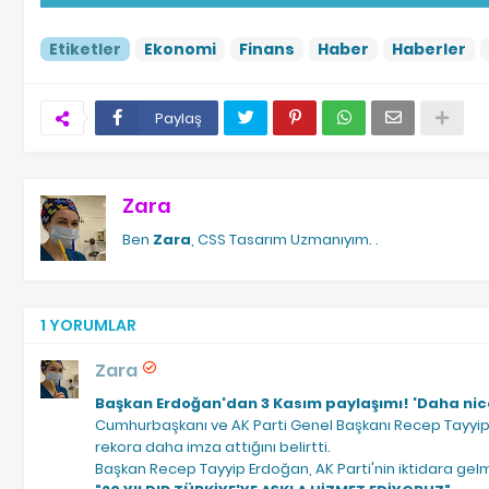
Etiketler
Ekonomi
Finans
Haber
Haberler
Paylaş
Zara
Ben
Zara
, CSS Tasarım Uzmanıyım.
.
1 YORUMLAR
Zara
Başkan Erdoğan'dan 3 Kasım paylaşımı! 'Daha nice
Cumhurbaşkanı ve AK Parti Genel Başkanı Recep Tayyip Erd
rekora daha imza attığını belirtti.
Başkan Recep Tayyip Erdoğan, AK Parti'nin iktidara ge