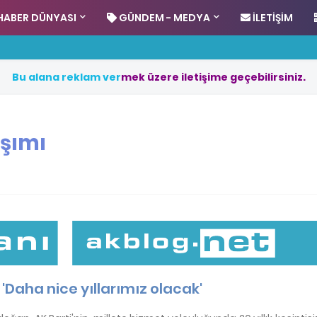
HABER DÜNYASI
GÜNDEM - MEDYA
İLETIŞIM
B
u
a
l
a
n
a
r
e
k
l
a
m
v
e
r
m
e
k
ü
z
e
r
e
i
l
e
t
i
ş
i
m
e
g
e
ç
e
b
i
l
i
r
s
i
n
i
z
.
şımı
Daha nice yıllarımız olacak'