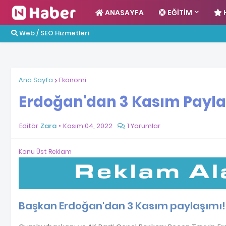
ANASAYFA
EĞITIM
Web / SEO Hizmetleri
Ana Sayfa
Ekonomi
Erdoğan'dan 3 Kasım Payla
Editör
Zara
Kasım 04, 2022
1 Yorumlar
Konu Üst Reklam
Başkan Erdoğan'dan 3 Kasım paylaşımı! '