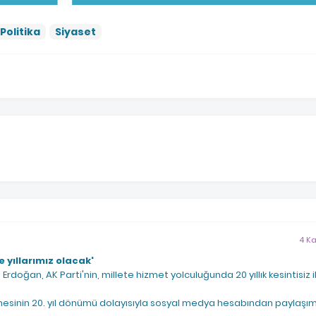
Politika
Siyaset
4 K
 yıllarımız olacak'
oğan, AK Parti'nin, millete hizmet yolculuğunda 20 yıllık kesintisiz ik
lmesinin 20. yıl dönümü dolayısıyla sosyal medya hesabından paylaşı