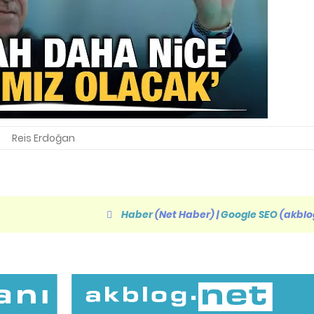
Reis Erdoğan
Haber
(Net Haber)
|
Google SEO
(akblo