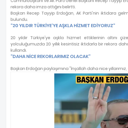
Cumhurbaşkanı ve AK Parti Genel Başkanı Recep Tayyip Erdoğan
rekora daha imza attığını belirtti.
Başkan Recep Tayyip Erdoğan, AK Parti'nin iktidara ge
bulundu.
"20 YILDIR TÜRKİYE'YE AŞKLA HİZMET EDİYORUZ"
20 yıldır Türkiye'ye aşkla hizmet ettiklerinin altını
yolculuğumuzda 20 yıllık kesintisiz iktidarla bir rekora dah
kullandı.
"DAHA NİCE REKORLARIMIZ OLACAK"
Başkan Erdoğan paylaşımına "İnşallah daha nice yıllarımız,