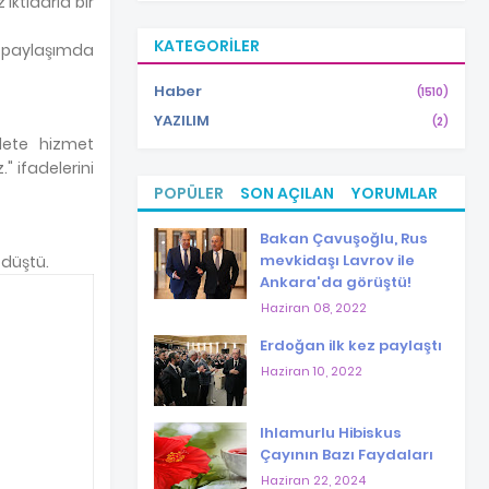
iktidarla bir
KATEGORILER
n paylaşımda
Haber
(1510)
YAZILIM
(2)
llete hizmet
" ifadelerini
POPÜLER
SON AÇILAN
YORUMLAR
Bakan Çavuşoğlu, Rus
mevkidaşı Lavrov ile
 düştü.
Ankara'da görüştü!
Haziran 08, 2022
Erdoğan ilk kez paylaştı
Haziran 10, 2022
Ihlamurlu Hibiskus
Çayının Bazı Faydaları
Haziran 22, 2024