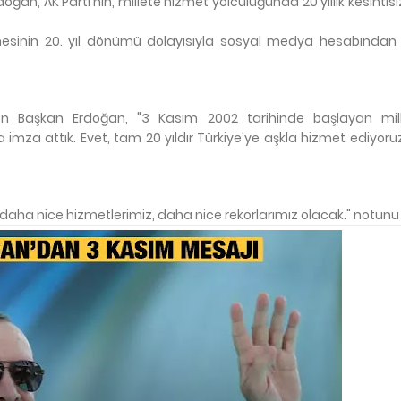
, AK Parti'nin, millete hizmet yolculuğunda 20 yıllık kesintisiz 
lmesinin 20. yıl dönümü dolayısıyla sosyal medya hesabında
 çizen Başkan Erdoğan, "3 Kasım 2002 tarihinde başlayan mi
a imza attık. Evet, tam 20 yıldır Türkiye'ye aşkla hizmet ediyoruz.
 daha nice hizmetlerimiz, daha nice rekorlarımız olacak." notunu