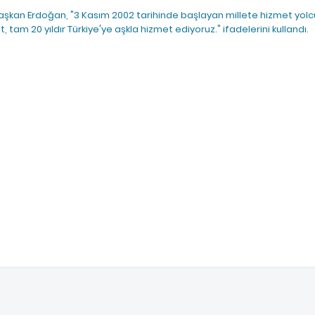
zen Başkan Erdoğan, "3 Kasım 2002 tarihinde başlayan millete hizmet y
vet, tam 20 yıldır Türkiye'ye aşkla hizmet ediyoruz." ifadelerini kullandı.