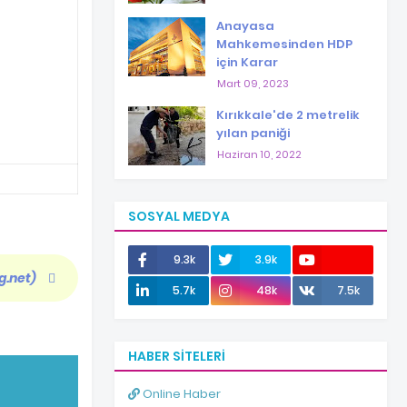
Anayasa
Mahkemesinden HDP
için Karar
Mart 09, 2023
Kırıkkale'de 2 metrelik
yılan paniği
Haziran 10, 2022
SOSYAL MEDYA
9.3k
3.9k
g.net)
12.0k
5.7k
48k
7.5k
HABER SITELERI
Online Haber