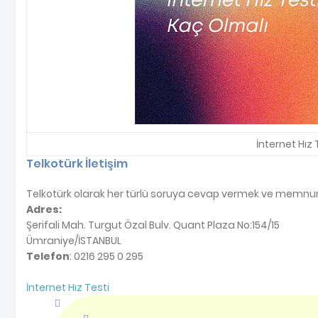
İnternet Hız 
Telkotürk İletişim
Telkotürk olarak her türlü soruya cevap vermek ve memnuniye
Adres:
Şerifali Mah. Turgut Özal Bulv. Quant Plaza No:154/15
Ümraniye/İSTANBUL
Telefon
: 0216 295 0 295
İnternet Hız Testi