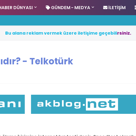
HABER DÜNYASI
GÜNDEM - MEDYA
İLETIŞIM
B
u
a
l
a
n
a
r
e
k
l
a
m
v
e
r
m
e
k
ü
z
e
r
e
i
l
e
t
i
ş
i
m
e
g
e
ç
e
b
i
l
i
r
s
i
n
i
z
.
ıdır? - Telkotürk