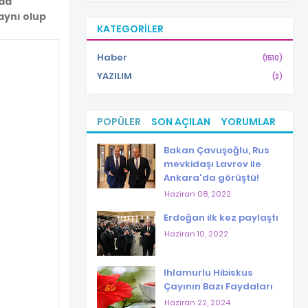
 da
aynı olup
KATEGORILER
Haber
(1510)
YAZILIM
(2)
POPÜLER
SON AÇILAN
YORUMLAR
Bakan Çavuşoğlu, Rus
mevkidaşı Lavrov ile
Ankara'da görüştü!
Haziran 08, 2022
Erdoğan ilk kez paylaştı
Haziran 10, 2022
Ihlamurlu Hibiskus
Çayının Bazı Faydaları
Haziran 22, 2024