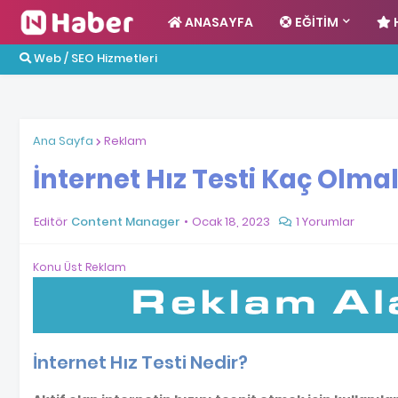
ANASAYFA
EĞITIM
Web / SEO Hizmetleri
Ana Sayfa
Reklam
İnternet Hız Testi Kaç Olmal
Editör
Content Manager
Ocak 18, 2023
1 Yorumlar
Konu Üst Reklam
İnternet Hız Testi Nedir?