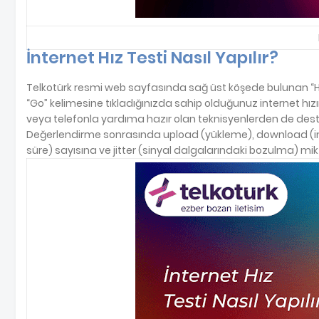
İnternet Hız Testi Nasıl Yapılır?
Telkotürk resmi web sayfasında sağ üst köşede bulunan “Hız
“Go” kelimesine tıkladığınızda sahip olduğunuz internet hızın
veya telefonla yardıma hazır olan teknisyenlerden de destek
Değerlendirme sonrasında upload (yükleme), download (ind
süre) sayısına ve jitter (sinyal dalgalarındaki bozulma) mikta