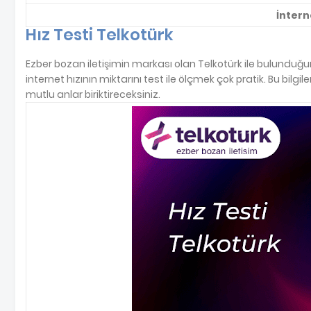
İntern
Hız Testi Telkotürk
Ezber bozan iletişimin markası olan Telkotürk ile bulundu
internet hızının miktarını test ile ölçmek çok pratik. Bu bilg
mutlu anlar biriktireceksiniz.