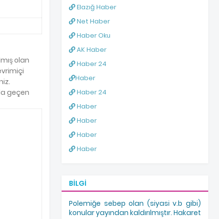
Elazığ Haber
Net Haber
Haber Oku
AK Haber
lmış olan
Haber 24
evrimiçi
Haber
niz.
Haber 24
nda geçen
Haber
Haber
Haber
Haber
BILGI
Polemiğe sebep olan (siyasi v.b gibi)
konular yayından kaldırılmıştır. Hakaret