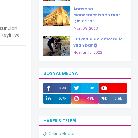
Anayasa
Mahkemesinden HDP
için Karar
 sunulan
Mart 09, 2023
keyifli ve
Kırıkkale'de 2 metrelik
yılan paniği
Haziran 10, 2022
SOSYAL MEDYA
9.3k
3.9k
12.0k
5.7k
48k
7.5k
HABER SITELERI
Online Haber