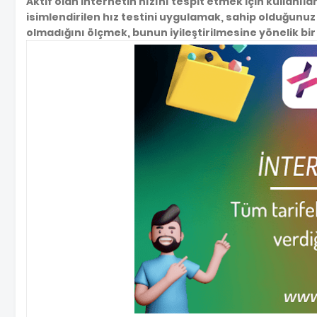
Aktif olan internetin hızını tespit etmek için kullanıl
isimlendirilen hız testini uygulamak, sahip olduğunuz 
olmadığını ölçmek, bunun iyileştirilmesine yönelik 