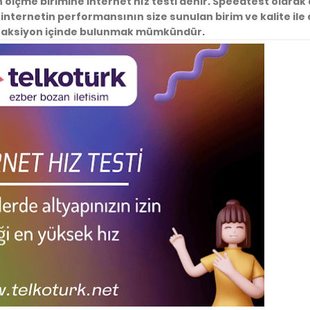
an ölçme birimine internet hız testi denir. Speedtest olarak
internetin performansının size sunulan birim ve kalite ile 
bir aksiyon içinde bulunmak mümkündür.